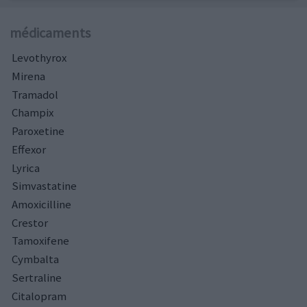
médicaments
Levothyrox
Mirena
Tramadol
Champix
Paroxetine
Effexor
Lyrica
Simvastatine
Amoxicilline
Crestor
Tamoxifene
Cymbalta
Sertraline
Citalopram