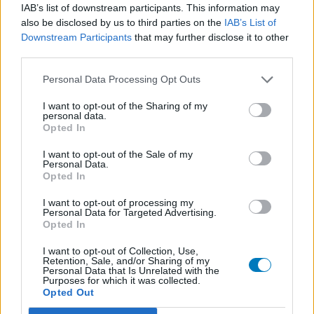
l’évaluation d’un médicament, avant d’être approuvés. Pour
IAB’s list of downstream participants. This information may
partager des évaluations, il n’est pas nécessaire de posséder
also be disclosed by us to third parties on the
IAB’s List of
des connaissances médicales. De cette façon, les évaluations
Downstream Participants
that may further disclose it to other
reflètent seulement une image fidèle des expériences propres
third parties.
aux utilisateurs et pas celle du propriétaire de ce site web.
Personal Data Processing Opt Outs
N’oubliez-pas que les expériences peuvent varier selon les
individus et que pour tout avis médical, il faut toujours prendre
I want to opt-out of the Sharing of my
contact avec votre médecin ou votre pharmacien.
personal data.
Opted In
I want to opt-out of the Sale of my
Personal Data.
Opted In
I want to opt-out of processing my
Personal Data for Targeted Advertising.
Opted In
I want to opt-out of Collection, Use,
Retention, Sale, and/or Sharing of my
Personal Data that Is Unrelated with the
Purposes for which it was collected.
Opted Out