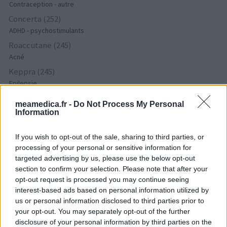
Contraception - autre
Concerta (252)
ADHD - psychostimulants
Roaccutane (245)
Acné
Keppra (245)
Epilepsie
Doxycycline (243)
meamedica.fr -
Do Not Process My Personal
Antibiotiques - tetracyclines
Information
Laroxyl (239)
Dépression - antidépresseurs TCA
If you wish to opt-out of the sale, sharing to third parties, or
processing of your personal or sensitive information for
Risperdal (230)
targeted advertising by us, please use the below opt-out
Psychose / schizophrénie - antipsychotique
section to confirm your selection. Please note that after your
opt-out request is processed you may continue seeing
interest-based ads based on personal information utilized by
Les évaluations de cette page sont écrites par les utilisateurs
us or personal information disclosed to third parties prior to
eux-mêmes ; ces avis sont d’abord lus, et éventuellement
your opt-out. You may separately opt-out of the further
adaptés afin de répondre à nos standards en ce qui concerne
disclosure of your personal information by third parties on the