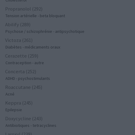
Cholestérol
Propranolol (292)
Tension artérielle - beta bloquant
Abilify (289)
Psychose / schizophrénie - antipsychotique
Victoza (261)
Diabètes - médicaments oraux
Cerazette (259)
Contraception - autre
Concerta (252)
ADHD - psychostimulants
Roaccutane (245)
Acné
Keppra (245)
Epilepsie
Doxycycline (243)
Antibiotiques - tetracyclines
Laroxyl (239)