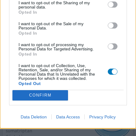
I want to opt-out of the Sharing of my
08/11/2010 | Femme
personal data.
sumatriptan
Opted In
Migraine
I want to opt-out of the Sale of my
Personal Data.
Efficacité
Opted In
Quantité effets secondaires
I want to opt-out of processing my
Personal Data for Targeted Advertising.
la migraine a disparu entre 30 et 50 minutes mais les
Opted In
effets secondaires, eux étaient déjà là après 15 mn.
impression d'être oppressée, comme si on serre la gorge.
I want to opt-out of Collection, Use,
Retention, Sale, and/or Sharing of my
un constant sentiment d'endormissement dans les bras
Personal Data that Is Unrelated with the
et jambes. donc c'est choisir entre 2 maux !!
Purposes for which it was collected.
Opted Out
0 réactions
votre avis
CONFIRM
Sumatriptan
Data Deletion
Data Access
Privacy Policy
08/11/2010 | Femme
sumatriptan