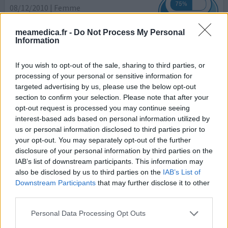
08/12/2010 | Femme
sumatriptan
Migraine
meamedica.fr -
Do Not Process My Personal
Information
Efficacité
Quantité effets secondaires
If you wish to opt-out of the sale, sharing to third parties, or
processing of your personal or sensitive information for
C'est effciace, mais moins rapidement que Imigrain. Les
targeted advertising by us, please use the below opt-out
effets indésirables sont moins forts également. La
section to confirm your selection. Please note that after your
bouche sèche, la gorge nouée (très embétant)
opt-out request is processed you may continue seeing
hypersensibilité aux boissons chaudes et la chaleur,
interest-based ads based on personal information utilized by
fourmillements dans les membres. Fatigue et lourdeur. Il
us or personal information disclosed to third parties prior to
vaut mieux se coucher pendant une heure, après c'est
your opt-out. You may separately opt-out of the further
impeccable. J'avais peur avant de prendre ces
disclosure of your personal information by third parties on the
médicaments, c
...lire la suite
IAB’s list of downstream participants. This information may
also be disclosed by us to third parties on the
IAB’s List of
Downstream Participants
that may further disclose it to other
0 réactions
votre avis
third parties.
Personal Data Processing Opt Outs
Sumatriptan