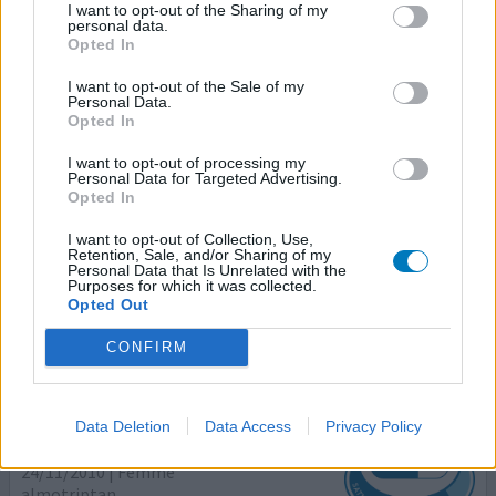
I want to opt-out of the Sharing of my
personal data.
Almogran
Opted In
19/03/2011 | Homme | 16
I want to opt-out of the Sale of my
almotriptan
Personal Data.
Migraine
Opted In
Efficacité
I want to opt-out of processing my
Personal Data for Targeted Advertising.
Quantité effets secondaires
Opted In
Très efficace mais seulement en début de migraine. Peu
I want to opt-out of Collection, Use,
Retention, Sale, and/or Sharing of my
efficace en millieu de crise. Domage qu'il n'existe qu'en
Personal Data that Is Unrelated with the
boite de 12. Comprimé non Lyo donc moins utilisable au
Purposes for which it was collected.
bon moment.
Opted Out
CONFIRM
0 réactions
votre avis
Data Deletion
Data Access
Privacy Policy
Almogran
24/11/2010 | Femme
almotriptan