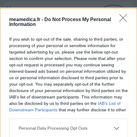
Almogran
23/04/2011 | Femme | 24
meamedica.fr -
Do Not Process My Personal
almotriptan
Information
Migraine
If you wish to opt-out of the sale, sharing to third parties, or
Efficacité
processing of your personal or sensitive information for
Quantité effets secondaires
targeted advertising by us, please use the below opt-out
section to confirm your selection. Please note that after your
C'est la 3ème fois que je prends ce médicament, lorsque
opt-out request is processed you may continue seeing
j'ai de très violentes migraines. J'ai souvent des
interest-based ads based on personal information utilized by
migraines, et je me réserve l'utilisation de l'almogran
us or personal information disclosed to third parties prior to
lorsque mes migraines sont insupportables. Je pense
your opt-out. You may separately opt-out of the further
que, bien que le résultat soit efficace, je n'en prendrais
disclosure of your personal information by third parties on the
plus, car cela me déclenche de terribles sensations de
IAB’s list of downstream participants. This information may
brûlures dans la tête. C'est extrêmement doulo
...lire la
also be disclosed by us to third parties on the
IAB’s List of
suite
Downstream Participants
that may further disclose it to other
third parties.
0 réactions
votre avis
Personal Data Processing Opt Outs