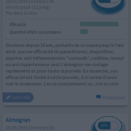
29/03/2018 | Femme | 45
almotriptan (12,5mg)
Pas dans la liste
Efficacité
Quantité effets secondaires
Douleurs depuis 10 ans, partants de la nuque jusqu’à l’œil
droit. aucune efficacité du paracétamol, ibuprofène,
aspirine. anti inflammatoires "costauds", codéine, laroxyl
ou anti hypertenseur. seul l'almogran me soulage
rapidement et pour toute la journée. En revanche, son
efficacité est limité à cette journée, il m'arrive d'avoir
mal le lendemain . j'en ai constamment su
...lire la suite
0 réactions
votre avis
Almogran
28/05/2016 | Femme | 50