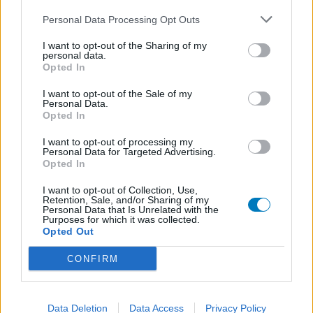
Asthme
(376)
Personal Data Processing Opt Outs
Hypothyroïdie
(362)
I want to opt-out of the Sharing of my
personal data.
Infection urinaire
(355)
Opted In
Arrêter de fumer
(331)
I want to opt-out of the Sale of my
COVID-19
(262)
Personal Data.
Opted In
I want to opt-out of processing my
Les évaluations de cette page sont écrites par les utilisateurs
Personal Data for Targeted Advertising.
Opted In
eux-mêmes ; ces avis sont d’abord lus, et éventuellement
adaptés afin de répondre à nos standards en ce qui concerne
I want to opt-out of Collection, Use,
l’évaluation d’un médicament, avant d’être approuvés. Pour
Retention, Sale, and/or Sharing of my
Personal Data that Is Unrelated with the
partager des évaluations, il n’est pas nécessaire de posséder
Purposes for which it was collected.
des connaissances médicales. De cette façon, les évaluations
Opted Out
reflètent seulement une image fidèle des expériences propres
aux utilisateurs et pas celle du propriétaire de ce site web.
CONFIRM
N’oubliez-pas que les expériences peuvent varier selon les
individus et que pour tout avis médical, il faut toujours prendre
contact avec votre médecin ou votre pharmacien.
Data Deletion
Data Access
Privacy Policy