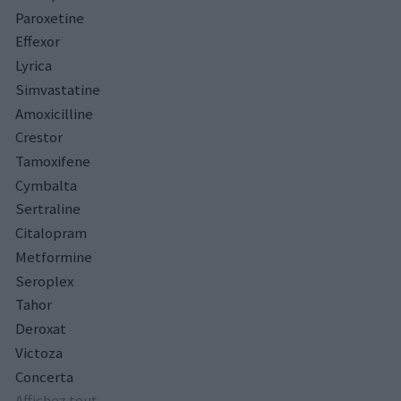
Paroxetine
Effexor
Lyrica
Simvastatine
Amoxicilline
Crestor
Tamoxifene
Cymbalta
Sertraline
Citalopram
Metformine
Seroplex
Tahor
Deroxat
Victoza
Concerta
Affichez tout...