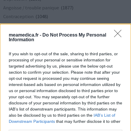
Angoisse / trouble panique
(1877)
Contraception
(1048)
Migraine
(883)
Acné
(819)
meamedica.fr -
Do Not Process My Personal
Information
Hypertension
(801)
Diabète type 2
(651)
If you wish to opt-out of the sale, sharing to third parties, or
Insomnie
(643)
processing of your personal or sensitive information for
targeted advertising by us, please use the below opt-out
Allergie
(597)
section to confirm your selection. Please note that after your
Tension élevée
(547)
opt-out request is processed you may continue seeing
interest-based ads based on personal information utilized by
Ablation de la thyroïde
(517)
us or personal information disclosed to third parties prior to
Cancer du sein
(516)
your opt-out. You may separately opt-out of the further
disclosure of your personal information by third parties on the
Cholestérol élevé
(480)
IAB’s list of downstream participants. This information may
Épilepsie
(469)
also be disclosed by us to third parties on the
IAB’s List of
Arthrose
(440)
Downstream Participants
that may further disclose it to other
third parties.
Troubles d'angoisse
(404)