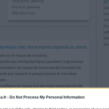
Depakine
AT
(200 avis)
Rivotril
Les
(169 avis)
Affichez tout...
se
ut
tou
vo
Voi
les
ntaux chez les enfants exposés in utero
t sur le risque de troubles
osés aux antiépileptiques pendant la grossesse
mentation du risque de survenue de troubles du
uelle par rapport à une grossesse d’une mère
ues.
résent ce risque lors de toute prescription de
 enfants ainsi qu’en cas de grossesse.
.fr -
Do Not Process My Personal Information
lisez ici le communiqué