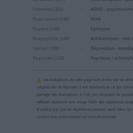
Concerta (252)
-
ADHD - psychostim
Roaccutane (245)
-
Acné
Keppra (245)
-
Epilepsie
Doxycycline (243)
-
Antibiotiques - tetr
Laroxyl (239)
-
Dépression - antidé
Risperdal (230)
-
Psychose / schizoph
Les évaluations de cette page sont écrites par les util
adaptés afin de répondre à nos standards en ce qui conce
partager des évaluations, il n’est pas nécessaire de possé
reflètent seulement une image fidèle des expériences propr
N’oubliez-pas que les expériences peuvent varier selon les 
contact avec votre médecin ou votre pharmacien.