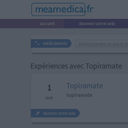
accueil
donnez votre avis
Sélectionnez un autre m
médicaments
Expériences avec Topiramate
Topiramate
1
topiramate
avis
donnez votre avis