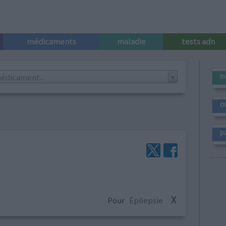
médicaments
maladie
tests adn
m
édicament...
o
p
X
Pour
Épilepsie