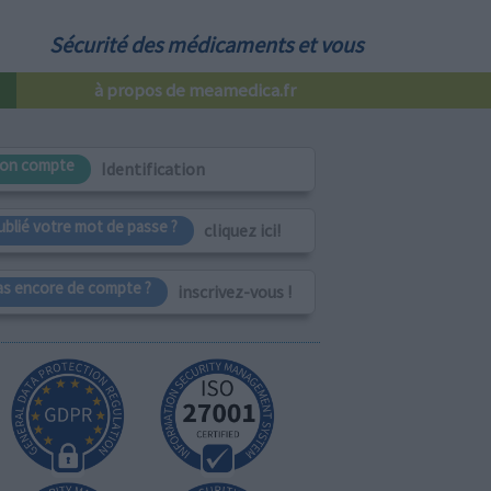
Sécurité des médicaments et vous
à propos de meamedica.fr
on compte
Identification
ublié votre mot de passe ?
cliquez ici!
as encore de compte ?
inscrivez-vous !