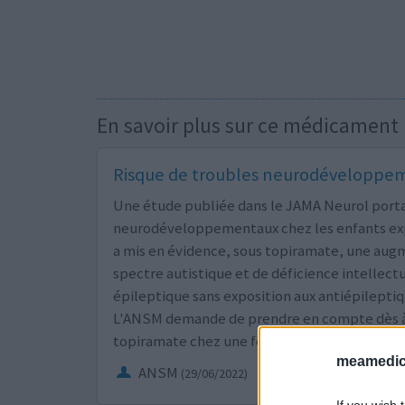
En savoir plus sur ce médicament
Risque de troubles neurodéveloppeme
Une étude publiée dans le JAMA Neurol portan
neurodéveloppementaux chez les enfants exp
a mis en évidence, sous topiramate, une aug
spectre autistique et de déficience intellect
épileptique sans exposition aux antiépileptiq
L'ANSM demande de prendre en compte dès à p
topiramate chez une femme en âge d’avoir des
meamedica
ANSM
(29/06/2022)