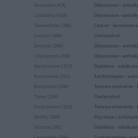
Seroplex (424)
-
Dépression - antidé
Cymbalta (418)
-
Dépression - antidé
Tamoxifene (386)
-
Cancer - hormones 
Crestor (366)
-
Cholestérol
Deroxat (366)
-
Dépression - antidé
Citalopram (358)
-
Dépression - antidé
Metformine (357)
-
Diabètes - médicam
Pyostacine (311)
-
Antibiotiques - autr
Bisoprolol (300)
-
Tension artérielle -
Tahor (299)
-
Cholestérol
Propranolol (292)
-
Tension artérielle -
Abilify (289)
-
Psychose / schizoph
Victoza (261)
-
Diabètes - médicam
Cerazette (259)
-
Contraception - aut