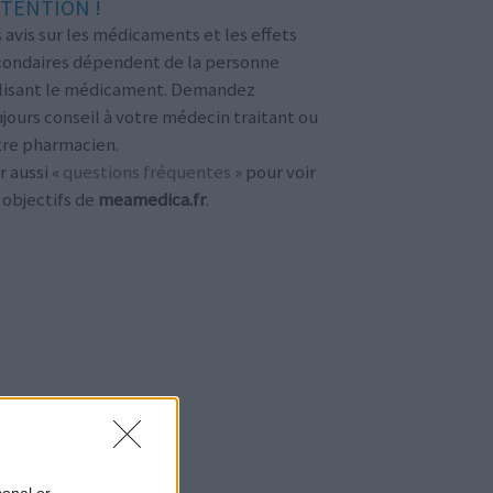
TENTION !
 avis sur les médicaments et les effets
condaires dépendent de la personne
ilisant le médicament. Demandez
jours conseil à votre médecin traitant ou
tre pharmacien.
r aussi «
questions fréquentes
» pour voir
 objectifs de
meamedica.fr
.