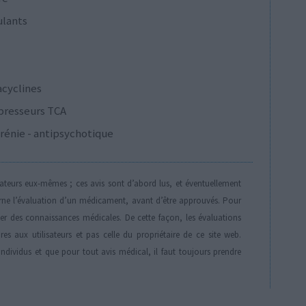
ulants
acyclines
presseurs TCA
rénie - antipsychotique
isateurs eux-mêmes ; ces avis sont d’abord lus, et éventuellement
rne l’évaluation d’un médicament, avant d’être approuvés. Pour
der des connaissances médicales. De cette façon, les évaluations
es aux utilisateurs et pas celle du propriétaire de ce site web.
individus et que pour tout avis médical, il faut toujours prendre