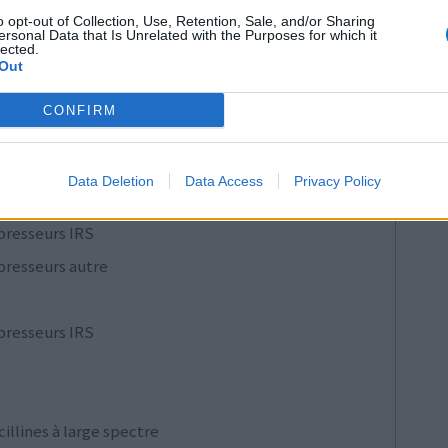
o opt-out of Collection, Use, Retention, Sale, and/or Sharing
ersonal Data that Is Unrelated with the Purposes for which it
1
lected.
Out
 d'avis
CONFIRM
pothyroïdie (à action lente)
re
Data Deletion
Data Access
Privacy Policy
e
presseurs IRS
presseurs autre
presseurs IRS
cillines à large spectre