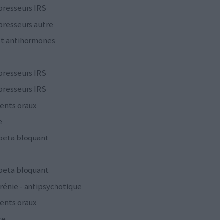
presseurs IRS
presseurs autre
et antihormones
presseurs IRS
presseurs IRS
ents oraux
e
 beta bloquant
 beta bloquant
rénie - antipsychotique
ents oraux
re