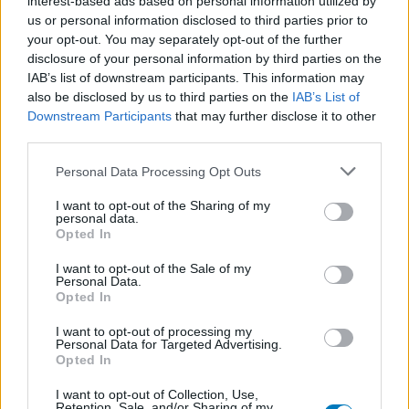
interest-based ads based on personal information utilized by
Psychose / schizophrénie - antipsychotique
us or personal information disclosed to third parties prior to
your opt-out. You may separately opt-out of the further
disclosure of your personal information by third parties on the
IAB’s list of downstream participants. This information may
Les évaluations de cette page sont écrites par les utilisateurs
also be disclosed by us to third parties on the
IAB’s List of
eux-mêmes ; ces avis sont d’abord lus, et éventuellement
Downstream Participants
that may further disclose it to other
adaptés afin de répondre à nos standards en ce qui concerne
third parties.
l’évaluation d’un médicament, avant d’être approuvés. Pour
partager des évaluations, il n’est pas nécessaire de posséder
Personal Data Processing Opt Outs
des connaissances médicales. De cette façon, les évaluations
reflètent seulement une image fidèle des expériences propres
I want to opt-out of the Sharing of my
personal data.
aux utilisateurs et pas celle du propriétaire de ce site web.
Opted In
N’oubliez-pas que les expériences peuvent varier selon les
individus et que pour tout avis médical, il faut toujours prendre
I want to opt-out of the Sale of my
contact avec votre médecin ou votre pharmacien.
Personal Data.
Opted In
I want to opt-out of processing my
Personal Data for Targeted Advertising.
Opted In
I want to opt-out of Collection, Use,
Retention, Sale, and/or Sharing of my