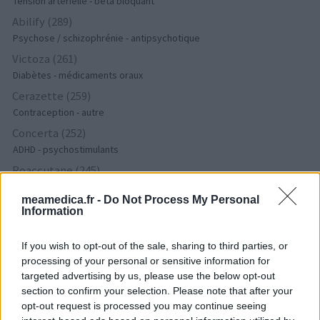
Tension artérielle - beta bloquant
Abilify (289)
Psychose / schizophrénie - antipsychotique
Victoza (261)
Diabètes - médicaments oraux
Cerazette (259)
Contraception - autre
Concerta (252)
ADHD - psychostimulants
Roaccutane (245)
Acné
meamedica.fr -
Do Not Process My Personal
Keppra (245)
Information
Epilepsie
Doxycycline (243)
If you wish to opt-out of the sale, sharing to third parties, or
Antibiotiques - tetracyclines
processing of your personal or sensitive information for
targeted advertising by us, please use the below opt-out
Laroxyl (239)
section to confirm your selection. Please note that after your
Dépression - antidépresseurs TCA
opt-out request is processed you may continue seeing
Risperdal (230)