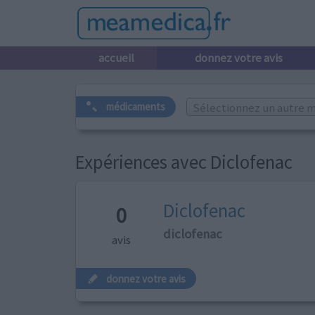
accueil
donnez votre avis
Sélectionnez un autre m
médicaments
Expériences avec Diclofenac
Diclofenac
0
diclofenac
avis
donnez votre avis