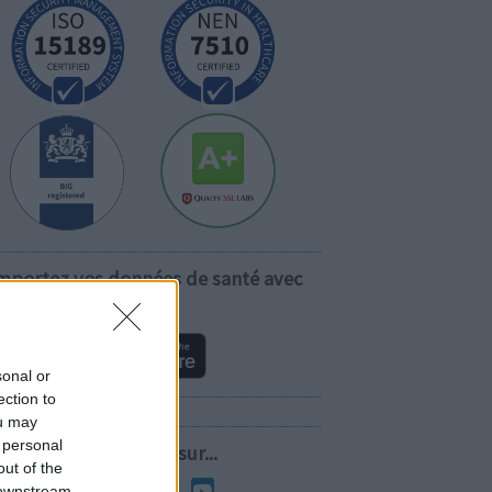
mportez vos données de santé avec
vous!
sonal or
ection to
ou may
 personal
Suivez-nous sur...
out of the
 downstream