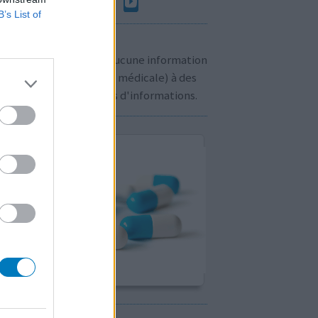
B’s List of
n à savoir:
us ne communiquons aucune information
sonnelle (prescription médicale) à des
rs. Cliquez
ici
pour plus d'informations.