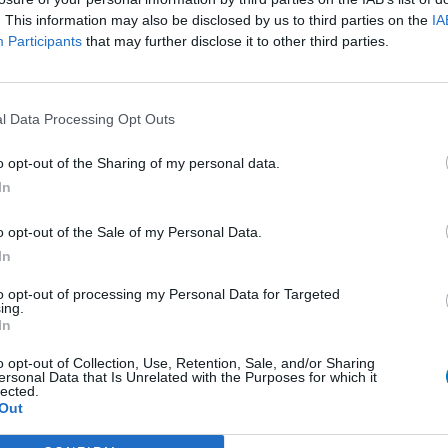
. This information may also be disclosed by us to third parties on the
IA
presseurs autre
Participants
that may further disclose it to other third parties.
et antihormones
Bo
No
per
l Data Processing Opt Outs
presseurs IRS
tie
presseurs IRS
o opt-out of the Sharing of my personal data.
ents oraux
In
e
o opt-out of the Sale of my Personal Data.
 beta bloquant
In
to opt-out of processing my Personal Data for Targeted
ing.
 beta bloquant
In
rénie - antipsychotique
o opt-out of Collection, Use, Retention, Sale, and/or Sharing
ersonal Data that Is Unrelated with the Purposes for which it
ents oraux
lected.
Out
re