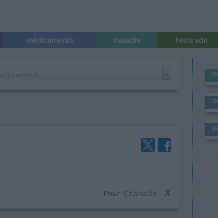
médicaments
maladie
tests adn
m
édicament...
o
p
X
Pour
Céphalée