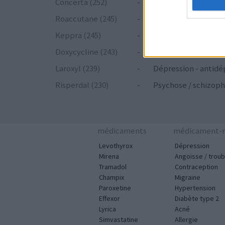
Concerta (252)
-
ADHD - psychostim
Roaccutane (245)
-
Acné
Keppra (245)
-
Epilepsie
Doxycycline (243)
-
Antibiotiques - tetr
Laroxyl (239)
-
Dépression - antidé
Risperdal (230)
-
Psychose / schizoph
médicaments
médicament-m
Levothyrox
Dépression
Mirena
Angoisse / troub
Tramadol
Contraception
Champix
Migraine
Paroxetine
Hypertension
Effexor
Diabète type 2
Lyrica
Acné
Simvastatine
Allergie