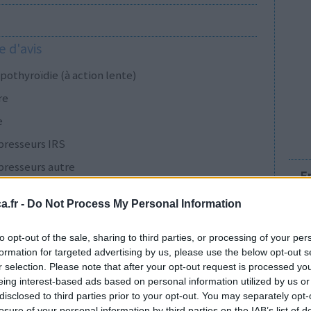
 d'avis
pothyroïdie (à action lente)
re
e
presseurs IRS
presseurs autre
E
.fr -
Do Not Process My Personal Information
presseurs IRS
to opt-out of the sale, sharing to third parties, or processing of your per
formation for targeted advertising by us, please use the below opt-out s
r selection. Please note that after your opt-out request is processed y
cillines à large spectre
eing interest-based ads based on personal information utilized by us or
disclosed to third parties prior to your opt-out. You may separately opt-
presseurs IRS
losure of your personal information by third parties on the IAB’s list of