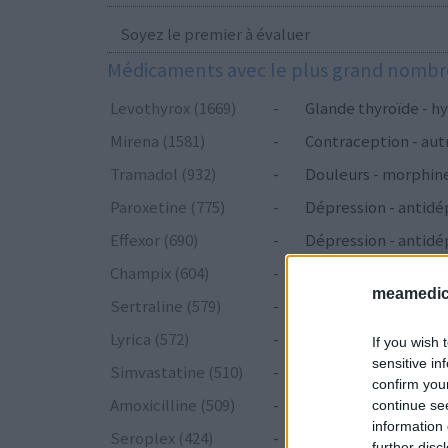
Soyez le premier à évaluer
Médicaments avec le plus grand nombre
Levothyrox (1669)
-
Glande thyroïde - hy
Mirena (1581)
-
Contraception - aut
Tramadol (932)
-
Douleurs - morphin
Paroxetine (775)
-
Dépression - antidé
Effexor (690)
-
Dépression - antidé
Champix (604)
-
Toxicomanie
meamedica
Sertraline (579)
-
Dépression - antidé
Lyrica (572)
-
Epilepsie
If you wish 
sensitive in
Simvastatine (510)
-
Cholestérol
confirm you
Amoxicilline (509)
-
Antibiotiques - péni
continue se
information 
Seroplex (424)
-
Dépression - antidé
further disc