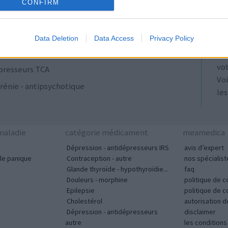
ulants
AT
CONFIRM
Les
se
Data Deletion
Data Access
Privacy Policy
ut
acyclines
tou
vo
presseurs TCA
Voi
rénie - antipsychotique
les
aladie
catégorie médicament
meamedica
Dépression - antidépresseurs IRS
avis d’expert
le panique
Contraception - autre
nos spécialist
Glande thyroïde - hypothyroïdie...
faq
Douleurs - morphine
politique de c
Epilepsie
politique de 
Cholestérol
autorisation 
Dépression - antidépresseurs
disclaimer
autre
les condition