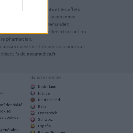
TENTION !
 avis sur les médicaments et les effets
condaires dépendent de la personne
ilisant le médicament. Demandez
jours conseil à votre médecin traitant ou
tre pharmacien.
r aussi «
questions fréquentes
» pour voir
 objectifs de
meamedica.fr
.
dans le monde
Nederland
es
France
Deutschland
onfidentialité
Italia
cookies
Österreich
des cookies
Schweiz
España
s générales
België/Belgique