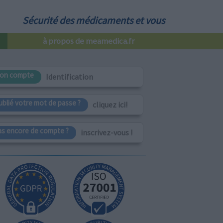
Sécurité des médicaments et vous
à propos de meamedica.fr
on compte
Identification
ublié votre mot de passe ?
cliquez ici!
as encore de compte ?
inscrivez-vous !