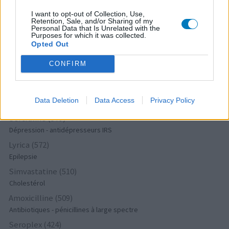
Tramadol (932)
I want to opt-out of Collection, Use,
Retention, Sale, and/or Sharing of my
Douleurs - morphine
Personal Data that Is Unrelated with the
Purposes for which it was collected.
Paroxetine (775)
Opted Out
Dépression - antidépresseurs IRS
Effexor (690)
CONFIRM
Dépression - antidépresseurs autre
Champix (604)
Data Deletion
Data Access
Privacy Policy
Toxicomanie
Sertraline (579)
Dépression - antidépresseurs IRS
Lyrica (572)
Epilepsie
Simvastatine (510)
Cholestérol
Amoxicilline (509)
Antibiotiques - pénicillines à large spectre
Seroplex (424)