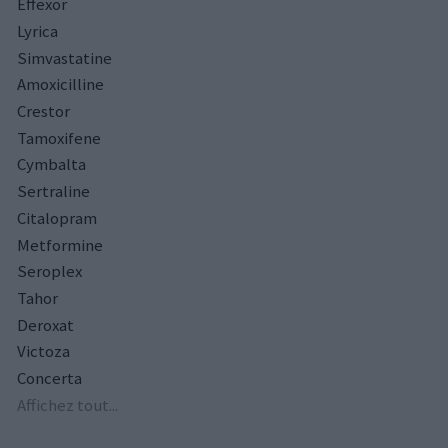
Effexor
Lyrica
Simvastatine
Amoxicilline
Crestor
Tamoxifene
Cymbalta
Sertraline
Citalopram
Metformine
Seroplex
Tahor
Deroxat
Victoza
Concerta
Affichez tout...