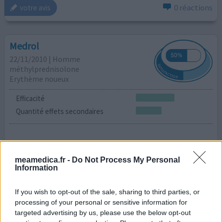
0 réactions
votre avis
Medrol
22/11/2010 | Homme
méthylprednisolone
Erythème noueux
Efficacité
Quantité effets secondaires
0 réactions
votre avis
meamedica.fr -
Do Not Process My Personal
Information
If you wish to opt-out of the sale, sharing to third parties, or
Medrol
processing of your personal or sensitive information for
22/11/2010 | Homme
targeted advertising by us, please use the below opt-out
méthylprednisolone