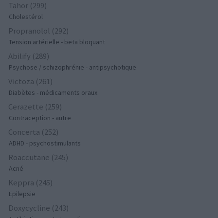
Tahor (299)
Cholestérol
Propranolol (292)
Tension artérielle - beta bloquant
Abilify (289)
Psychose / schizophrénie - antipsychotique
Victoza (261)
Diabètes - médicaments oraux
Cerazette (259)
Contraception - autre
Concerta (252)
ADHD - psychostimulants
Roaccutane (245)
Acné
Keppra (245)
Epilepsie
Doxycycline (243)