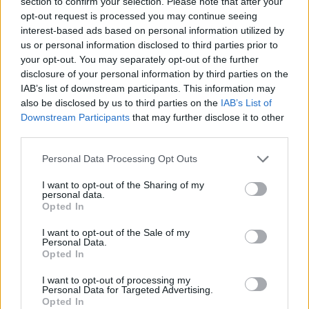
section to confirm your selection. Please note that after your
Hyperthyroïdite
opt-out request is processed you may continue seeing
interest-based ads based on personal information utilized by
Efficacité
us or personal information disclosed to third parties prior to
Quantité effets secondaires
your opt-out. You may separately opt-out of the further
disclosure of your personal information by third parties on the
IAB’s list of downstream participants. This information may
also be disclosed by us to third parties on the
IAB’s List of
0 réactions
votre avis
Downstream Participants
that may further disclose it to other
third parties.
Personal Data Processing Opt Outs
1
I want to opt-out of the Sharing of my
personal data.
Opted In
Médicaments avec le plus grand nombre d'avis
I want to opt-out of the Sale of my
Personal Data.
Levothyrox (1669)
Opted In
Glande thyroïde - hypothyroïdie (à action lente)
I want to opt-out of processing my
Mirena (1581)
Personal Data for Targeted Advertising.
Opted In
Contraception - autre