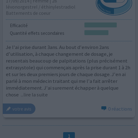
17/09/2014 | Femme | 26
lévonorgestrel / éthinylestradiol
Battements de coeur
Efficacité
Quantité effets secondaires
Je l'ai prise durant 3ans. Au bout d'environ 2ans
d’utilisation, à chaque changement de dosage, je
ressentais beaucoup de palpitations (plus précisément
extrasystole) qui commençais après la prise durant 1 à 2h
et sur les deux premiers jours de chaque dosage. J'en ai
parlé à mon médecin traitant qui me l'a fait arrêter
immédiatement. J'ai surement échapper à quelque
chose
...lire la suite
0 réactions
votre avis
1