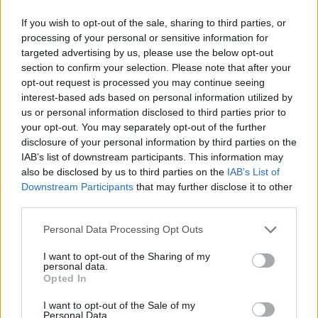
des connaissances médicales. De cette façon, les évaluations
If you wish to opt-out of the sale, sharing to third parties, or
reflètent seulement une image fidèle des expériences propres
processing of your personal or sensitive information for
aux utilisateurs et pas celle du propriétaire de ce site web.
targeted advertising by us, please use the below opt-out
N’oubliez-pas que les expériences peuvent varier selon les
section to confirm your selection. Please note that after your
individus et que pour tout avis médical, il faut toujours prendre
opt-out request is processed you may continue seeing
contact avec votre médecin ou votre pharmacien.
interest-based ads based on personal information utilized by
us or personal information disclosed to third parties prior to
your opt-out. You may separately opt-out of the further
disclosure of your personal information by third parties on the
IAB’s list of downstream participants. This information may
also be disclosed by us to third parties on the
IAB’s List of
Downstream Participants
that may further disclose it to other
third parties.
Personal Data Processing Opt Outs
I want to opt-out of the Sharing of my
personal data.
Opted In
I want to opt-out of the Sale of my
Personal Data.