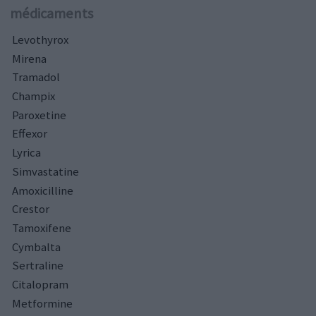
médicaments
Levothyrox
Mirena
Tramadol
Champix
Paroxetine
Effexor
Lyrica
Simvastatine
Amoxicilline
Crestor
Tamoxifene
Cymbalta
Sertraline
Citalopram
Metformine