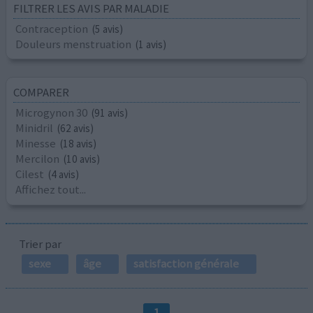
FILTRER LES AVIS PAR MALADIE
Contraception
(5 avis)
Douleurs menstruation
(1 avis)
COMPARER
Microgynon 30
(91 avis)
Minidril
(62 avis)
Minesse
(18 avis)
Mercilon
(10 avis)
Cilest
(4 avis)
Affichez tout...
Trier par
sexe
âge
satisfaction générale
1