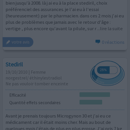
bien jusqu'à 2008. là j ai eu à la place stediril, choix
préférenciel des assurances. je l'ai eu à l'essai
(heureusement) par le pharmacien. dans ces 2 mois j'ai eu
plus de problèmes que jamais avec le retour d'âge :
vertige , plus encore qu'avant la pilule, sur r
...lire la suite
0 réactions
votre avis
Stediril
19/10/2010 | Femme
norgestrel/ éthinylestradiol
Ne pas vouloir tomber enceinte
Efficacité
Quantité effets secondaires
Avant je prenais toujours Microgynon 30 et j'ai eu ce
médicament car il était moins cher. Mais au bout de
quelques mois j'étais de plus en plus grosse. J'ai pris 7 kg