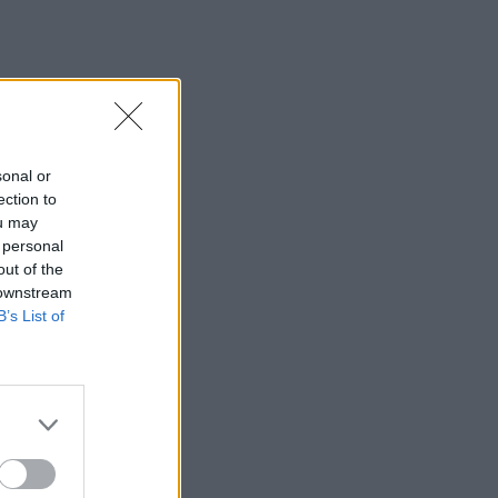
sonal or
ection to
ou may
 personal
out of the
 downstream
B’s List of