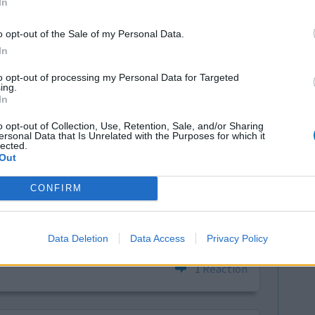
In
0 réactions
o opt-out of the Sale of my Personal Data.
In
to opt-out of processing my Personal Data for Targeted
ing.
In
o opt-out of Collection, Use, Retention, Sale, and/or Sharing
ersonal Data that Is Unrelated with the Purposes for which it
lected.
Out
 mon
Efficacité
 pas gras.
Quantité effets
CONFIRM
é ce
secondaires
en pire
as dire si c'est lié au Tahor
Data Deletion
Data Access
Privacy Policy
1 Réaction