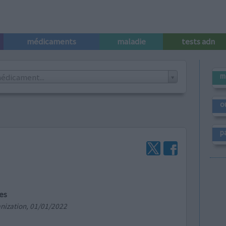
médicaments
maladie
tests adn
m
édicament...
o
p
es
nization, 01/01/2022