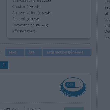
Simvastatine
Les
(510 avis)
Crestor
se
(366 avis)
Atorvastatine
ut
(129 avis)
Ezetrol
tou
(103 avis)
Pravastatine
vo
(94 avis)
Affichez tout...
Voi
les
par
sexe
âge
satisfaction générale
1
hor 80. Mais
Efficacité