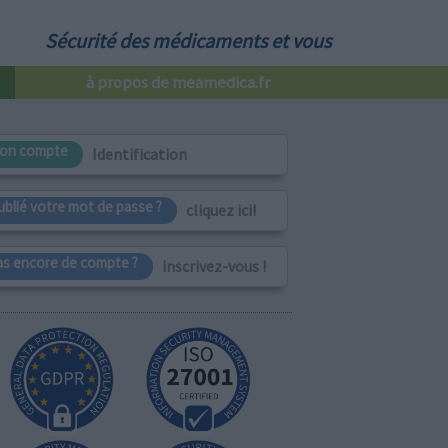
Sécurité des médicaments et vous
à propos de meamedica.fr
on compte
Identification
ublié votre mot de passe ?
cliquez ici!
as encore de compte ?
inscrivez-vous !