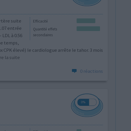
rtère suite
Efficacité
1.07 entrée
Quantité effets
- LDL à 0.56
secondaires
me temps,
x CPK élevé) le cardiologue arrête le tahor. 3 mois
lire la suite
0 réactions