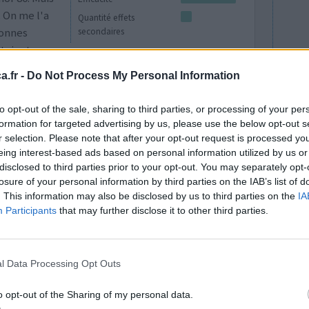
 On me l'a
Quantité effets
bonnes
secondaires
étaient
J'ai très rarements des crampes également. Dans
.fr -
Do Not Process My Personal Information
to opt-out of the sale, sharing to third parties, or processing of your per
0 réactions
formation for targeted advertising by us, please use the below opt-out s
r selection. Please note that after your opt-out request is processed y
eing interest-based ads based on personal information utilized by us or
disclosed to third parties prior to your opt-out. You may separately opt-
losure of your personal information by third parties on the IAB’s list of
. This information may also be disclosed by us to third parties on the
IA
Participants
that may further disclose it to other third parties.
Efficacité
l Data Processing Opt Outs
Quantité effets
secondaires
o opt-out of the Sharing of my personal data.