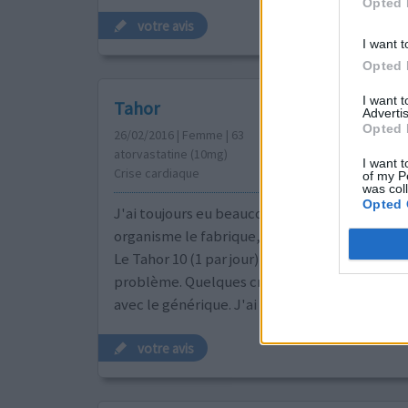
Opted 
votre avis
I want t
Opted 
I want 
Tahor
Advertis
Opted 
26/02/2016 | Femme | 63
atorvastatine (10mg)
I want t
Crise cardiaque
of my P
was col
Opted 
J'ai toujours eu beaucoup de cholestérol car
organisme le fabrique, même en ne mangeant
Le Tahor 10 (1 par jour) a complètement régl
problème. Quelques crampes mais qui sont bi
avec le générique. J'ai grossi mais je ne peux p
votre avis