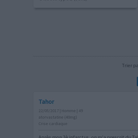
Trier 
Tahor
22/05/2017 | Homme | 49
atorvastatine (40mg)
Crise cardiaque
Après mon 2è infarctus, on m'a prescrit du Ta