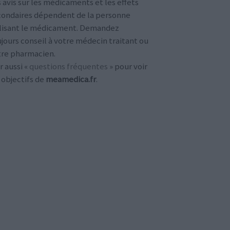
 avis sur les médicaments et les effets
condaires dépendent de la personne
ilisant le médicament. Demandez
jours conseil à votre médecin traitant ou
tre pharmacien.
r aussi «
questions fréquentes
» pour voir
 objectifs de
meamedica.fr
.