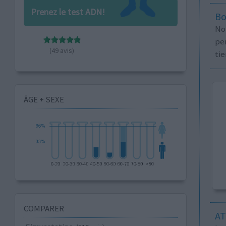
Prenez le test ADN!
Bo
No
per
(49 avis)
tie
ÂGE + SEXE
COMPARER
AT