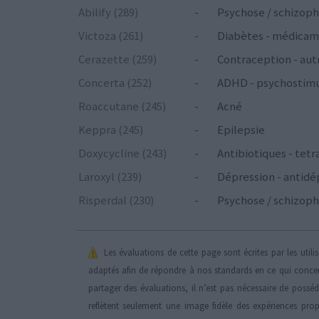
Abilify (289)
-
Psychose / schizoph
Victoza (261)
-
Diabètes - médicam
Cerazette (259)
-
Contraception - aut
Concerta (252)
-
ADHD - psychostim
Roaccutane (245)
-
Acné
Keppra (245)
-
Epilepsie
Doxycycline (243)
-
Antibiotiques - tetr
Laroxyl (239)
-
Dépression - antidé
Risperdal (230)
-
Psychose / schizoph
Les évaluations de cette page sont écrites par les util
adaptés afin de répondre à nos standards en ce qui conce
partager des évaluations, il n’est pas nécessaire de possé
reflètent seulement une image fidèle des expériences propr