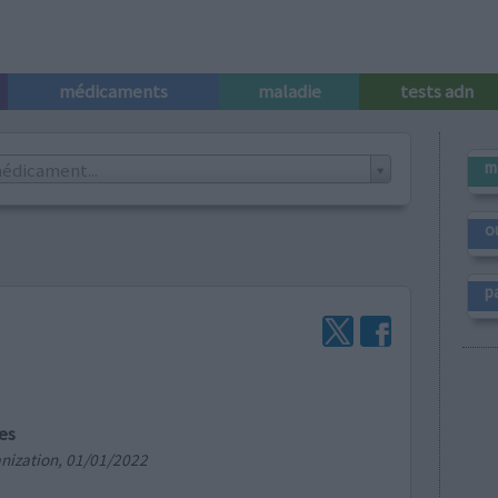
médicaments
maladie
tests adn
m
édicament...
o
p
es
nization, 01/01/2022