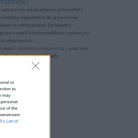
TENTION !
 avis sur les médicaments et les effets
condaires dépendent de la personne
ilisant le médicament. Demandez
jours conseil à votre médecin traitant ou
tre pharmacien.
r aussi «
questions fréquentes
» pour voir
 objectifs de
meamedica.fr
.
sonal or
ection to
ou may
 personal
out of the
 downstream
B’s List of