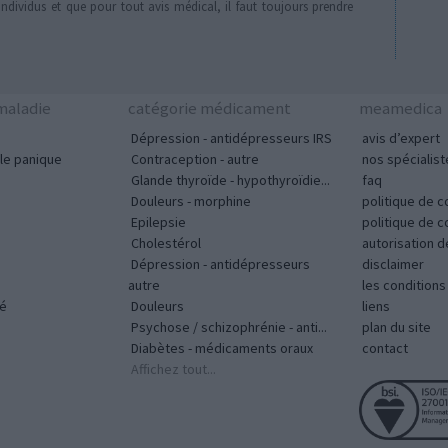
individus et que pour tout avis médical, il faut toujours prendre
aladie
catégorie médicament
meamedica
Dépression - antidépresseurs IRS
avis d’expert
le panique
Contraception - autre
nos spécialist
Glande thyroïde - hypothyroïdie...
faq
Douleurs - morphine
politique de c
Epilepsie
politique de 
Cholestérol
autorisation 
Dépression - antidépresseurs
disclaimer
autre
les condition
vé
Douleurs
liens
Psychose / schizophrénie - anti...
plan du site
Diabètes - médicaments oraux
contact
Affichez tout...