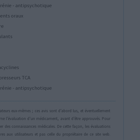
rénie - antipsychotique
ents oraux
re
ulants
acyclines
presseurs TCA
rénie - antipsychotique
isateurs eux-mêmes ; ces avis sont d’abord lus, et éventuellement
rne l’évaluation d’un médicament, avant d’être approuvés. Pour
der des connaissances médicales. De cette façon, les évaluations
es aux utilisateurs et pas celle du propriétaire de ce site web.