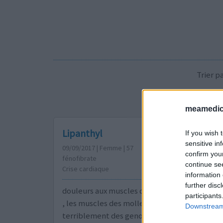
Trier 
meamedica
Lipanthyl
If you wish 
sensitive in
09/09/2017 | Femme | 57
confirm you
fénofibrate
continue se
Crise cardiaque
information 
further disc
douleurs aux muscles des jambes, les cuisses 
participants
, les muscles des mollets sont tres durs, je so
Downstream 
terriblement des genoux depuis un mois j'ai d