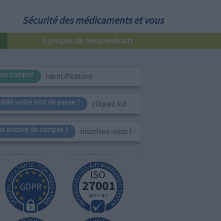
Sécurité des médicaments et vous
à propos de meamedica.fr
on compte
Identification
ublié votre mot de passe ?
cliquez ici!
as encore de compte ?
inscrivez-vous !