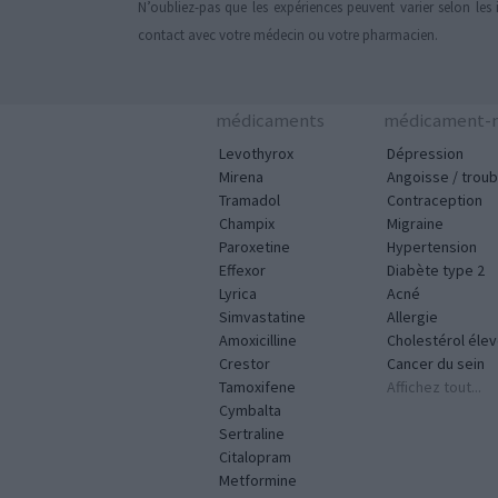
N’oubliez-pas que les expériences peuvent varier selon les 
contact avec votre médecin ou votre pharmacien.
médicaments
médicament-m
Levothyrox
Dépression
Mirena
Angoisse / troub
Tramadol
Contraception
Champix
Migraine
Paroxetine
Hypertension
Effexor
Diabète type 2
Lyrica
Acné
Simvastatine
Allergie
Amoxicilline
Cholestérol éle
Crestor
Cancer du sein
Tamoxifene
Affichez tout...
Cymbalta
Sertraline
Citalopram
Metformine