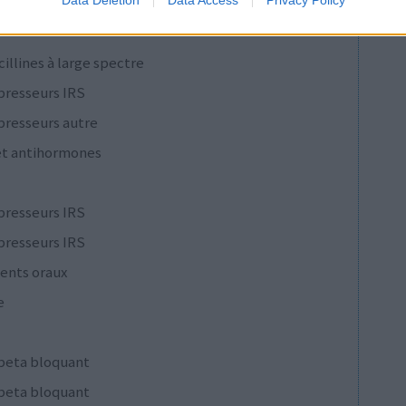
Data Deletion
Data Access
Privacy Policy
cillines à large spectre
presseurs IRS
presseurs autre
et antihormones
presseurs IRS
presseurs IRS
ents oraux
e
 beta bloquant
 beta bloquant