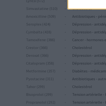
Lyrica (572)
-
Epilepsie
Simvastatine (510)
-
Cholestérol
Amoxicilline (509)
-
Antibiotiques - péni
Seroplex (424)
-
Dépression - antidé
Cymbalta (418)
-
Dépression - antidé
Tamoxifene (386)
-
Cancer - hormones 
Crestor (366)
-
Cholestérol
Deroxat (366)
-
Dépression - antidé
Citalopram (358)
-
Dépression - antidé
Metformine (357)
-
Diabètes - médicam
Pyostacine (311)
-
Antibiotiques - autr
Tahor (299)
-
Cholestérol
Bisoprolol (299)
-
Tension artérielle -
Propranolol (292)
-
Tension artérielle -