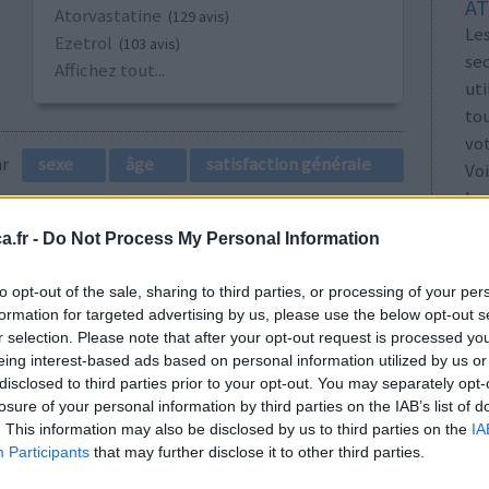
AT
Atorvastatine
(129 avis)
Les
Ezetrol
(103 avis)
se
Affichez tout...
ut
tou
vo
par
sexe
âge
satisfaction générale
Voi
les
1
.fr -
Do Not Process My Personal Information
to opt-out of the sale, sharing to third parties, or processing of your per
formation for targeted advertising by us, please use the below opt-out s
r selection. Please note that after your opt-out request is processed y
eing interest-based ads based on personal information utilized by us or
disclosed to third parties prior to your opt-out. You may separately opt-
losure of your personal information by third parties on the IAB’s list of
, les genoux
Efficacité
. This information may also be disclosed by us to third parties on the
IA
uffre
Quantité effets
Participants
that may further disclose it to other third parties.
u mal a
secondaires