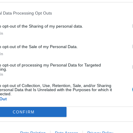
l Data Processing Opt Outs
0 réactions
o opt-out of the Sharing of my personal data.
In
1
o opt-out of the Sale of my Personal Data.
 d'avis
In
pothyroïdie (à action lente)
to opt-out of processing my Personal Data for Targeted
ing.
re
In
e
o opt-out of Collection, Use, Retention, Sale, and/or Sharing
ersonal Data that Is Unrelated with the Purposes for which it
presseurs IRS
lected.
Out
presseurs autre
CONFIRM
presseurs IRS