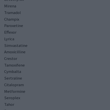
Mirena
Tramadol
Champix
Paroxetine
Effexor
Lyrica
Simvastatine
Amoxicilline
Crestor
Tamoxifene
Cymbalta
Sertraline
Citalopram
Metformine
Seroplex
Tahor