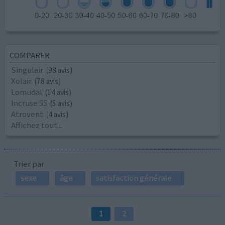
COMPARER
Singulair
(98 avis)
Xolair
(78 avis)
Lomudal
(14 avis)
Incruse 55
(5 avis)
Atrovent
(4 avis)
Affichez tout...
Trier par
sexe
âge
satisfaction générale
1
2