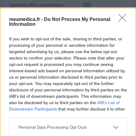
Quantité effets secondaires
la formule en gélule , moi je la déconseille . Maintenant je
meamedica.fr -
Do Not Process My Personal
Information
viens de commencer Seebri mais alors là les brûlures
d'estomac et la fatigue sont intenables donc spiriva est
mieux !
If you wish to opt-out of the sale, sharing to third parties, or
processing of your personal or sensitive information for
targeted advertising by us, please use the below opt-out
0 réactions
votre avis
section to confirm your selection. Please note that after your
opt-out request is processed you may continue seeing
interest-based ads based on personal information utilized by
Spiriva
us or personal information disclosed to third parties prior to
your opt-out. You may separately opt-out of the further
09/02/2013 | Femme | 60
tiotropium
disclosure of your personal information by third parties on the
BPCO
IAB’s list of downstream participants. This information may
also be disclosed by us to third parties on the
IAB’s List of
Efficacité
Downstream Participants
that may further disclose it to other
third parties.
Quantité effets secondaires
Personal Data Processing Opt Outs
je prends 1 x 18 de spiriva et avec 200 m ventoline diskus.