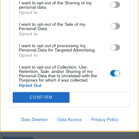
l'inhalation de ventoline fait directement effet !!! mais
I want to opt-out of the Sharing of my
spiriva ne fait pas selon moi ce que l'on en attend.
personal data.
Opted In
0 réactions
votre avis
I want to opt-out of the Sale of my
Personal Data.
Opted In
Spiriva
I want to opt-out of processing my
Personal Data for Targeted Advertising.
24/01/2013 | Homme | 61
Opted In
tiotropium
BPCO
I want to opt-out of Collection, Use,
Retention, Sale, and/or Sharing of my
Personal Data that Is Unrelated with the
Efficacité
Purposes for which it was collected.
Opted Out
Quantité effets secondaires
CONFIRM
depuis 2 ans j utilise spiriva et depuis la première prise
beaucoup d'amélioration vu la meilleure manière de
prise , pour moi un remède parfait avec foster, cela
Data Deletion
Data Access
Privacy Policy
m'aide beaucoup car ma capacité pulmonaire n'est plus
que de 28%