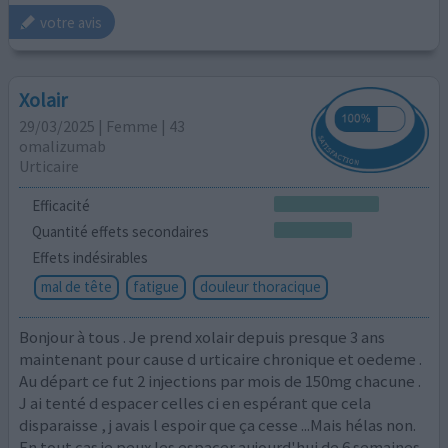
votre avis
Xolair
29/03/2025 | Femme | 43
omalizumab
Urticaire
Efficacité
Quantité effets secondaires
Effets indésirables
mal de tête
fatigue
douleur thoracique
Bonjour à tous . Je prend xolair depuis presque 3 ans
maintenant pour cause d urticaire chronique et oedeme .
Au départ ce fut 2 injections par mois de 150mg chacune .
J ai tenté d espacer celles ci en espérant que cela
disparaisse , j avais l espoir que ça cesse ...Mais hélas non.
En tout cas je peux les espacer aujourd'hui de 6 semaines