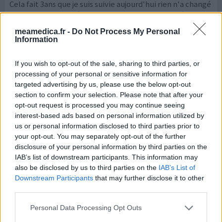
Cela fait 3ans que je suis suivie aujourd'hui rien n'a changé
mais ont vient de découvrir que je suis allergique à l
histamine donc Régine draconiennes attendons de voir le
meamedica.fr -
Do Not Process My Personal
résultat merci
Information
votre avis
If you wish to opt-out of the sale, sharing to third parties, or
processing of your personal or sensitive information for
targeted advertising by us, please use the below opt-out
section to confirm your selection. Please note that after your
Lomudal
opt-out request is processed you may continue seeing
02/07/2024 | Femme | 77
interest-based ads based on personal information utilized by
cromoglicate de sodium
us or personal information disclosed to third parties prior to
Asthme
your opt-out. You may separately opt-out of the further
disclosure of your personal information by third parties on the
Efficacité
IAB’s list of downstream participants. This information may
Quantité effets secondaires
also be disclosed by us to third parties on the
IAB’s List of
Downstream Participants
that may further disclose it to other
Qui est le tortionnaire qui a interdit ce médicament. Ça
third parties.
fait des années que j'essaie d'en trouver et ma capacité
respiratoire ne fait que décliner Alors que j'ai été
Personal Data Processing Opt Outs
tranquille pendant 20 ans. Ne me proposez pas autre