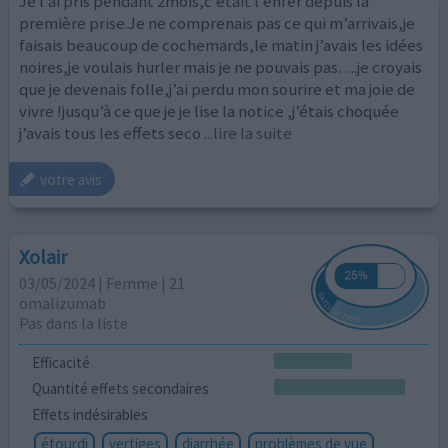
Je l’ai pris pendant 2mois,c’était l’enfer depuis la
première prise.Je ne comprenais pas ce qui m’arrivais,je
faisais beaucoup de cochemards,le matin j’avais les idées
noires,je voulais hurler mais je ne pouvais pas….je croyais
que je devenais folle,j’ai perdu mon sourire et ma joie de
vivre !jusqu’à ce que je je lise la notice ,j’étais choquée
j’avais tous les effets seco
...lire la suite
votre avis
Xolair
03/05/2024 | Femme | 21
omalizumab
Pas dans la liste
Efficacité
Quantité effets secondaires
Effets indésirables
étourdi
vertiges
diarrhée
problèmes de vue