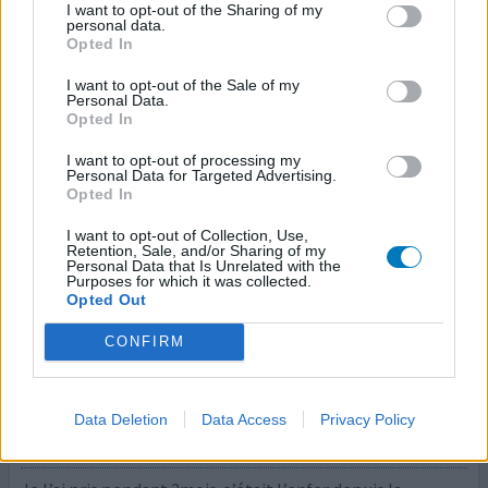
I want to opt-out of the Sharing of my
chose. Inhalateur au salbutamol Au formoterol A la
personal data.
cortisone combiné avec un bronchodilateurs. Bleu,
Opted In
rouge, beige, blanc. Rond. J'ai tout eu. P
...lire la suite
I want to opt-out of the Sale of my
Personal Data.
votre avis
Opted In
I want to opt-out of processing my
Personal Data for Targeted Advertising.
Opted In
Montelukast
09/05/2024 | Femme | 54
I want to opt-out of Collection, Use,
montélukast
Retention, Sale, and/or Sharing of my
Personal Data that Is Unrelated with the
Asthme
Purposes for which it was collected.
Opted Out
Efficacité
Quantité effets secondaires
CONFIRM
Effets indésirables
anxiété
pensées suicidaires
dépression
Data Deletion
Data Access
Privacy Policy
hallucinations