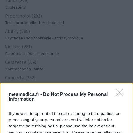
Tahor (299)
Cholestérol
Propranolol (292)
Tension artérielle - beta bloquant
Abilify (289)
Psychose / schizophrénie - antipsychotique
Victoza (261)
Diabètes - médicaments oraux
Cerazette (259)
Contraception - autre
Concerta (252)
ADHD - psychostimulants
Roaccutane (245)
meamedica.fr -
Do Not Process My Personal
Information
Acné
Keppra (245)
If you wish to opt-out of the sale, sharing to third parties, or
Epilepsie
processing of your personal or sensitive information for
Doxycycline (243)
targeted advertising by us, please use the below opt-out
Antibiotiques - tetracyclines
section to confirm your selection. Please note that after your