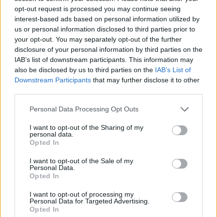
opt-out request is processed you may continue seeing
Laroxyl (239)
interest-based ads based on personal information utilized by
Dépression - antidépresseurs TCA
us or personal information disclosed to third parties prior to
Risperdal (230)
your opt-out. You may separately opt-out of the further
Psychose / schizophrénie - antipsychotique
disclosure of your personal information by third parties on the
IAB’s list of downstream participants. This information may
also be disclosed by us to third parties on the
IAB’s List of
Les évaluations de cette page sont écrites par les utilisateurs
Downstream Participants
that may further disclose it to other
eux-mêmes ; ces avis sont d’abord lus, et éventuellement
third parties.
adaptés afin de répondre à nos standards en ce qui concerne
Personal Data Processing Opt Outs
l’évaluation d’un médicament, avant d’être approuvés. Pour
partager des évaluations, il n’est pas nécessaire de posséder
I want to opt-out of the Sharing of my
des connaissances médicales. De cette façon, les évaluations
personal data.
Opted In
reflètent seulement une image fidèle des expériences propres
aux utilisateurs et pas celle du propriétaire de ce site web.
I want to opt-out of the Sale of my
N’oubliez-pas que les expériences peuvent varier selon les
Personal Data.
individus et que pour tout avis médical, il faut toujours prendre
Opted In
contact avec votre médecin ou votre pharmacien.
I want to opt-out of processing my
Personal Data for Targeted Advertising.
Opted In