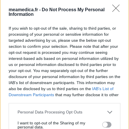
meamedica.fr -
Do Not Process My Personal
Les évaluations de cette page sont écrites par les utilisateurs
Information
eux-mêmes ; ces avis sont d’abord lus, et éventuellement
adaptés afin de répondre à nos standards en ce qui concerne
If you wish to opt-out of the sale, sharing to third parties, or
l’évaluation d’un médicament, avant d’être approuvés. Pour
processing of your personal or sensitive information for
partager des évaluations, il n’est pas nécessaire de posséder
targeted advertising by us, please use the below opt-out
des connaissances médicales. De cette façon, les évaluations
section to confirm your selection. Please note that after your
reflètent seulement une image fidèle des expériences propres
opt-out request is processed you may continue seeing
aux utilisateurs et pas celle du propriétaire de ce site web.
interest-based ads based on personal information utilized by
N’oubliez-pas que les expériences peuvent varier selon les
us or personal information disclosed to third parties prior to
individus et que pour tout avis médical, il faut toujours prendre
your opt-out. You may separately opt-out of the further
contact avec votre médecin ou votre pharmacien.
disclosure of your personal information by third parties on the
IAB’s list of downstream participants. This information may
also be disclosed by us to third parties on the
IAB’s List of
Downstream Participants
that may further disclose it to other
third parties.
Personal Data Processing Opt Outs
I want to opt-out of the Sharing of my
personal data.