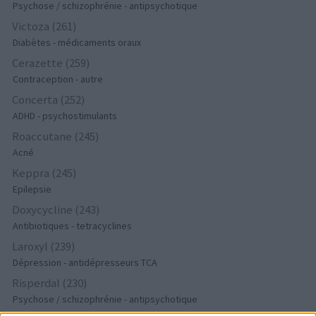
Psychose / schizophrénie - antipsychotique
Victoza (261)
Diabètes - médicaments oraux
Cerazette (259)
Contraception - autre
Concerta (252)
ADHD - psychostimulants
Roaccutane (245)
Acné
Keppra (245)
Epilepsie
Doxycycline (243)
Antibiotiques - tetracyclines
Laroxyl (239)
Dépression - antidépresseurs TCA
Risperdal (230)
Psychose / schizophrénie - antipsychotique