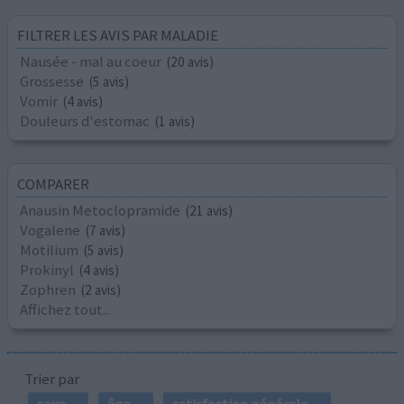
FILTRER LES AVIS PAR MALADIE
Nausée - mal au coeur
(20 avis)
Grossesse
(5 avis)
Vomir
(4 avis)
Douleurs d'estomac
(1 avis)
COMPARER
Anausin Metoclopramide
(21 avis)
Vogalene
(7 avis)
Motilium
(5 avis)
Prokinyl
(4 avis)
Zophren
(2 avis)
Affichez tout...
Trier par
sexe
âge
satisfaction générale