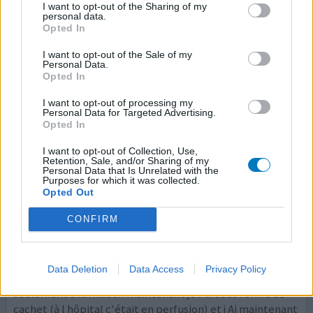
énorme sensation d'inquiétude. j'avais aussi une
I want to opt-out of the Sharing of my
personal data.
sensation d angoisse. après consultation de médecin de
Opted In
service, il m'a prescrit un diazepam. cela a marché de
suite et je me suis sentie de suite mieux.
I want to opt-out of the Sale of my
Personal Data.
Opted In
0 réactions
votre avis
I want to opt-out of processing my
Personal Data for Targeted Advertising.
Opted In
Anausin Metoclopramide
I want to opt-out of Collection, Use,
06/05/2011 | Femme | 26
Retention, Sale, and/or Sharing of my
metoclopramide
Personal Data that Is Unrelated with the
Purposes for which it was collected.
Nausée
Opted Out
Efficacité
CONFIRM
Quantité effets secondaires
j Ai eu ce remède quand j ai été hospitalisée pour une
Data Deletion
Data Access
Privacy Policy
crise de colitis ulcerosa. je suis satisfaite de ce remède.
seulement à la maison maintenant je l'ai sous forme de
cachet (à l hôpital c'était en perfusion) et j Ai maintenant