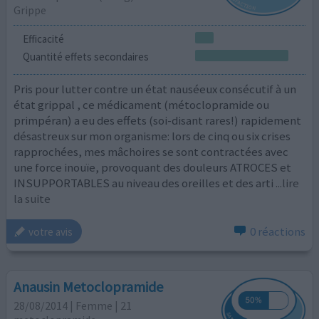
Grippe
Efficacité
Quantité effets secondaires
Pris pour lutter contre un état nauséeux consécutif à un
état grippal , ce médicament (métoclopramide ou
primpéran) a eu des effets (soi-disant rares!) rapidement
désastreux sur mon organisme: lors de cinq ou six crises
rapprochées, mes mâchoires se sont contractées avec
une force inouïe, provoquant des douleurs ATROCES et
INSUPPORTABLES au niveau des oreilles et des arti
...lire
la suite
0 réactions
votre avis
Anausin Metoclopramide
28/08/2014 | Femme | 21