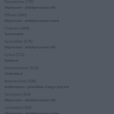
Paroxetine (775)
Dépression - antidépresseurs IRS
Effexor (690)
Dépression - antidépresseurs autre
Champix (604)
Toxicomanie
Sertraline (579)
Dépression - antidépresseurs IRS
Lyrica (572)
Epilepsie
Simvastatine (510)
Cholestérol
Amoxicilline (509)
Antibiotiques - pénicillines à large spectre
Seroplex (424)
Dépression - antidépresseurs IRS
Cymbalta (418)
Dépression - antidépresseurs autre