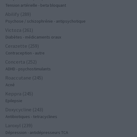
Tension artérielle - beta bloquant
Abilify (289)
Psychose / schizophrénie - antipsychotique
Victoza (261)
Diabètes - médicaments oraux
Cerazette (259)
Contraception - autre
Concerta (252)
ADHD - psychostimulants
Roaccutane (245)
Acné
Keppra (245)
Epilepsie
Doxycycline (243)
Antibiotiques - tetracyclines
Laroxyl (239)
Dépression - antidépresseurs TCA