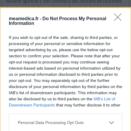
devient agité et c'est comme si des milliers de fourmies
me courraient dessus. j'ai pris diazepam mais je remarque
aujourd'hui que l effet n'est pas encore optimal.
meamedica.fr -
Do Not Process My Personal
quelqu'un en a-t-il fait l'expérience >? combien de
Information
temps dure cette agitation, en avez-vous parlé à
...lire la
suite
If you wish to opt-out of the sale, sharing to third parties, or
processing of your personal or sensitive information for
0 réactions
votre avis
targeted advertising by us, please use the below opt-out
section to confirm your selection. Please note that after your
opt-out request is processed you may continue seeing
Anausin Metoclopramide
interest-based ads based on personal information utilized by
us or personal information disclosed to third parties prior to
26/08/2011 | Femme | 24
your opt-out. You may separately opt-out of the further
metoclopramide
disclosure of your personal information by third parties on the
Infection intestinale
IAB’s list of downstream participants. This information may
also be disclosed by us to third parties on the
IAB’s List of
Efficacité
Downstream Participants
that may further disclose it to other
Quantité effets secondaires
third parties.
2 heures plus tard, ont commencé les chocs et crampes
Personal Data Processing Opt Outs
musculaires, les tremblements, les secousses et une