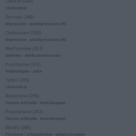
Crestor (366)
Cholestérol
Deroxat (366)
Dépression - antidépresseurs IRS
Citalopram (358)
Dépression - antidépresseurs IRS
Metformine (357)
Diabètes - médicaments oraux
Pyostacine (311)
Antibiotiques - autre
Tahor (299)
Cholestérol
Bisoprolol (299)
Tension artérielle - beta bloquant
Propranolol (292)
Tension artérielle - beta bloquant
Abilify (289)
Psychose / schizophrénie - antipsychotique