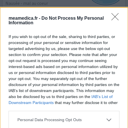
Nausée - mal au coeur
Efficacité
meamedica.fr -
Do Not Process My Personal
Quantité effets secondaires
Information
J'ai eu des nausées dû à des sushis, donc mon médecin
If you wish to opt-out of the sale, sharing to third parties, or
m'a prescrit du PRIMPERAN 10mg, qui m'a donné comme
processing of your personal or sensitive information for
effet secondaire la somnolence 2jours, et au dernier jour
targeted advertising by us, please use the below opt-out
m'a fais des contractures au niveau de mes yeux, et donc
section to confirm your selection. Please note that after your
ils se révulsaient.
opt-out request is processed you may continue seeing
interest-based ads based on personal information utilized by
0 réactions
us or personal information disclosed to third parties prior to
votre avis
your opt-out. You may separately opt-out of the further
disclosure of your personal information by third parties on the
IAB’s list of downstream participants. This information may
Primperan
also be disclosed by us to third parties on the
IAB’s List of
13/04/2016 | Femme | 31
Downstream Participants
that may further disclose it to other
métoclopramide (10mg)
third parties.
Grossesse
Personal Data Processing Opt Outs
Efficacité