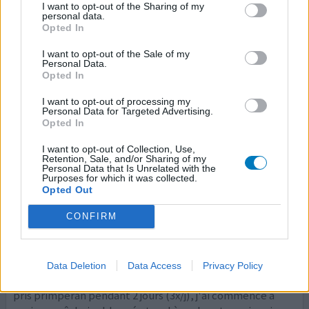
I want to opt-out of the Sharing of my
Quantité effets secondaires
personal data.
Opted In
fortes nausées en début de grossesse prise de primperan
I want to opt-out of the Sale of my
mais au bout de la 4 ème prise difficulté respiratoire,
Personal Data.
vision trouble, puis direction les urgences
Opted In
I want to opt-out of processing my
0 réactions
votre avis
Personal Data for Targeted Advertising.
Opted In
I want to opt-out of Collection, Use,
Primperan
Retention, Sale, and/or Sharing of my
Personal Data that Is Unrelated with the
06/10/2015 | Femme | 35
Purposes for which it was collected.
métoclopramide (10mg)
Opted Out
Nausée - mal au coeur
CONFIRM
Efficacité
Quantité effets secondaires
Data Deletion
Data Access
Privacy Policy
J'ai une expérience désagréable et similaire: après avoir
pris primperan pendant 2 jours (3x/j), j'ai commencé à