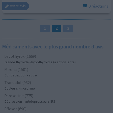
0 réactions
votre avis
1
2
3
Médicaments avec le plus grand nombre d'avis
Levothyrox (1669)
Glande thyroïde - hypothyroïdie (à action lente)
Mirena (1581)
Contraception - autre
Tramadol (932)
Douleurs - morphine
Paroxetine (775)
Dépression - antidépresseurs IRS
Effexor (690)