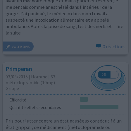
avoir un mâchoire bloqué et mal à parler et respirer, je
me sentais comme anesthésié dans l'intérieur de la
gorge. J'ai paniqué, le médecin dans mon travail a
suspecté une intoxication alimentaire et a appelé
ambulance. Après la prise de sang, test des nerfs et
...lire
la suite
0 réactions
votre avis
Primperan
03/03/2015 | Homme | 63
métoclopramide (10mg)
Grippe
Efficacité
Quantité effets secondaires
Pris pour lutter contre un état nauséeux consécutif à un
état grippal , ce médicament (métoclopramide ou