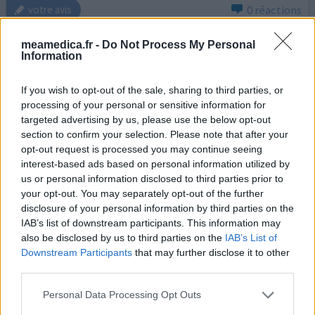
0 réactions
votre avis
meamedica.fr -
Do Not Process My Personal
Information
Sibelium
29/07/2012 | Homme | 56
If you wish to opt-out of the sale, sharing to third parties, or
flunarizine
processing of your personal or sensitive information for
Vertige - tournis
targeted advertising by us, please use the below opt-out
section to confirm your selection. Please note that after your
Efficacité
opt-out request is processed you may continue seeing
Quantité effets secondaires
interest-based ads based on personal information utilized by
us or personal information disclosed to third parties prior to
depuis 2006, je prends piracetam avec sibelium, cela a
your opt-out. You may separately opt-out of the further
été prescrit par un neurologue d'Hasselt en Belgique. je
disclosure of your personal information by third parties on the
marche moins 'ivre' et en trainant moins les pieds suite à
IAB’s list of downstream participants. This information may
un surmenage cognitif (j ai un dommage cérébral, une
also be disclosed by us to third parties on the
IAB’s List of
diminution de la circulation dans certaines parties de
Downstream Participants
that may further disclose it to other
mon cerveau) j ái essayé de diminué plusieurs fois mais
third parties.
mes problèmes reviennent vite. je n'ai
...lire la suite
Personal Data Processing Opt Outs
0 réactions
votre avis