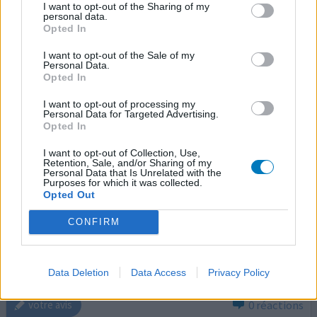
I want to opt-out of the Sharing of my
personal data.
Opted In
Sibelium
I want to opt-out of the Sale of my
Personal Data.
16/11/2011 | Femme | 42
Opted In
flunarizine
Sérieuse migraine
I want to opt-out of processing my
Personal Data for Targeted Advertising.
Opted In
Efficacité
Quantité effets secondaires
I want to opt-out of Collection, Use,
Retention, Sale, and/or Sharing of my
Personal Data that Is Unrelated with the
j'ai pris bien d'autres médicaments contre la migraine,
Purposes for which it was collected.
seulement celui-là a de l'effet (prescrit hôpital de Gand),
Opted Out
l intensité a bien diminué mais la fréquence est presque
CONFIRM
la même qu'avant. avant ce médicament, la douleur était
telle lors d une crise que j'espérais mourir.... maintenant
la douleur a bien diminué, elle était à 10 et maintenant à
4 ou 5. je suis bien con
...lire la suite
Data Deletion
Data Access
Privacy Policy
0 réactions
votre avis