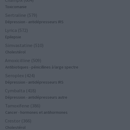
Champix (604)
Toxicomanie
Sertraline (579)
Dépression - antidépresseurs IRS
Lyrica (572)
Epilepsie
Simvastatine (510)
Cholestérol
Amoxicilline (509)
Antibiotiques - pénicillines à large spectre
Seroplex (424)
Dépression - antidépresseurs IRS
Cymbalta (418)
Dépression - antidépresseurs autre
Tamoxifene (386)
Cancer - hormones et antihormones
Crestor (366)
Cholestérol