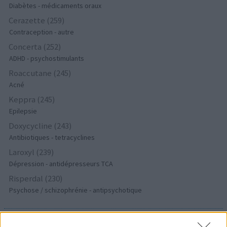
Diabètes - médicaments oraux
Cerazette (259)
Contraception - autre
Concerta (252)
ADHD - psychostimulants
Roaccutane (245)
Acné
Keppra (245)
Epilepsie
Doxycycline (243)
Antibiotiques - tetracyclines
Laroxyl (239)
Dépression - antidépresseurs TCA
Risperdal (230)
Psychose / schizophrénie - antipsychotique
Les évaluations de cette page sont écrites par les utilisateurs