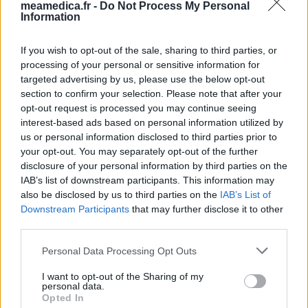
meamedica.fr -
Do Not Process My Personal
eux-mêmes ; ces avis sont d’abord lus, et éventuellement
Information
adaptés afin de répondre à nos standards en ce qui concerne
l’évaluation d’un médicament, avant d’être approuvés. Pour
If you wish to opt-out of the sale, sharing to third parties, or
partager des évaluations, il n’est pas nécessaire de posséder
processing of your personal or sensitive information for
des connaissances médicales. De cette façon, les évaluations
targeted advertising by us, please use the below opt-out
reflètent seulement une image fidèle des expériences propres
section to confirm your selection. Please note that after your
aux utilisateurs et pas celle du propriétaire de ce site web.
opt-out request is processed you may continue seeing
N’oubliez-pas que les expériences peuvent varier selon les
interest-based ads based on personal information utilized by
individus et que pour tout avis médical, il faut toujours prendre
us or personal information disclosed to third parties prior to
contact avec votre médecin ou votre pharmacien.
your opt-out. You may separately opt-out of the further
disclosure of your personal information by third parties on the
IAB’s list of downstream participants. This information may
also be disclosed by us to third parties on the
IAB’s List of
Downstream Participants
that may further disclose it to other
third parties.
Personal Data Processing Opt Outs
I want to opt-out of the Sharing of my
personal data.
Opted In