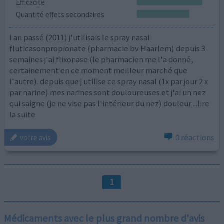
Efficacité
Quantité effets secondaires
l an passé (2011) j'utilisais le spray nasal
fluticasonpropionate (pharmacie bv Haarlem) depuis 3
semaines j'ai flixonase (le pharmacien me l'a donné,
certainement en ce moment meilleur marché que
l'autre). depuis que j utilise ce spray nasal (1x par jour 2 x
par narine) mes narines sont douloureuses et j'ai un nez
qui saigne (je ne vise pas l'intérieur du nez) douleur
...lire
la suite
0 réactions
votre avis
1
Médicaments avec le plus grand nombre d'avis