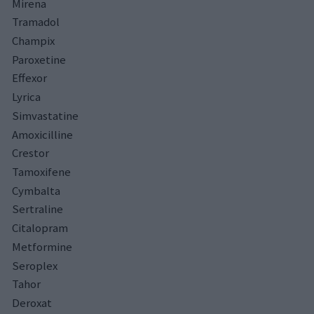
Mirena
Tramadol
Champix
Paroxetine
Effexor
Lyrica
Simvastatine
Amoxicilline
Crestor
Tamoxifene
Cymbalta
Sertraline
Citalopram
Metformine
Seroplex
Tahor
Deroxat