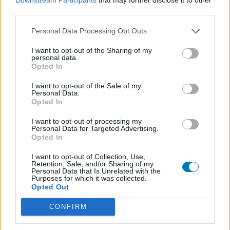
Pyostacine (311)
third parties.
Antibiotiques - autre
Personal Data Processing Opt Outs
Bisoprolol (300)
Tension artérielle - beta bloquant
I want to opt-out of the Sharing of my
personal data.
Tahor (299)
Opted In
Cholestérol
I want to opt-out of the Sale of my
Propranolol (292)
Personal Data.
Tension artérielle - beta bloquant
Opted In
Abilify (289)
I want to opt-out of processing my
Psychose / schizophrénie - antipsychotique
Personal Data for Targeted Advertising.
Opted In
Victoza (261)
Diabètes - médicaments oraux
I want to opt-out of Collection, Use,
Retention, Sale, and/or Sharing of my
Cerazette (259)
Personal Data that Is Unrelated with the
Purposes for which it was collected.
Contraception - autre
Opted Out
Concerta (252)
ADHD - psychostimulants
CONFIRM
Roaccutane (245)