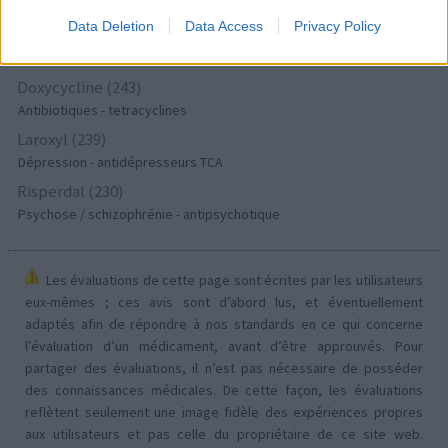
Acné
Data Deletion
Data Access
Privacy Policy
Keppra (245)
Epilepsie
Doxycycline (243)
Antibiotiques - tetracyclines
Laroxyl (239)
Dépression - antidépresseurs TCA
Risperdal (230)
Psychose / schizophrénie - antipsychotique
Les évaluations de cette page sont écrites par les utilisateurs
eux-mêmes ; ces avis sont d’abord lus, et éventuellement
adaptés afin de répondre à nos standards en ce qui concerne
l’évaluation d’un médicament, avant d’être approuvés. Pour
partager des évaluations, il n’est pas nécessaire de posséder
des connaissances médicales. De cette façon, les évaluations
reflètent seulement une image fidèle des expériences propres
aux utilisateurs et pas celle du propriétaire de ce site web.