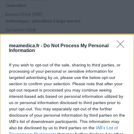
Cholestérol
Amoxicilline (509)
Antibiotiques - pénicillines à large spectre
Seroplex (424)
Dépression - antidépresseurs IRS
Cymbalta (418)
meamedica.fr -
Do Not Process My Personal
Information
Dépression - antidépresseurs autre
Tamoxifene (386)
If you wish to opt-out of the sale, sharing to third parties, or
Cancer - hormones et antihormones
processing of your personal or sensitive information for
Crestor (366)
targeted advertising by us, please use the below opt-out
Cholestérol
section to confirm your selection. Please note that after your
opt-out request is processed you may continue seeing
Deroxat (366)
interest-based ads based on personal information utilized by
Dépression - antidépresseurs IRS
us or personal information disclosed to third parties prior to
Citalopram (358)
your opt-out. You may separately opt-out of the further
Dépression - antidépresseurs IRS
disclosure of your personal information by third parties on the
IAB’s list of downstream participants. This information may
Metformine (357)
also be disclosed by us to third parties on the
IAB’s List of
Diabètes - médicaments oraux
Downstream Participants
that may further disclose it to other