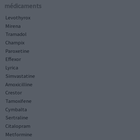
médicaments
Levothyrox
Mirena
Tramadol
Champix
Paroxetine
Effexor
Lyrica
Simvastatine
Amoxicilline
Crestor
Tamoxifene
Cymbalta
Sertraline
Citalopram
Metformine