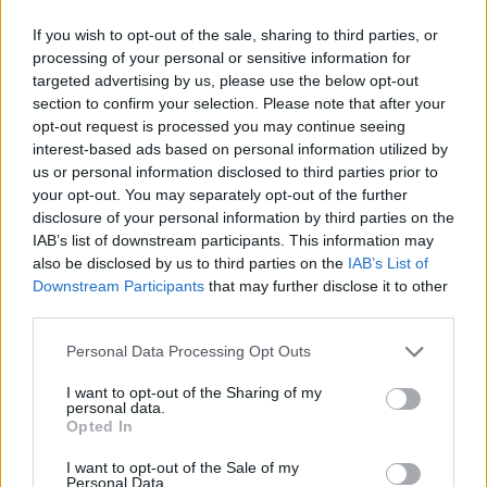
des connaissances médicales. De cette façon, les évaluations
If you wish to opt-out of the sale, sharing to third parties, or
reflètent seulement une image fidèle des expériences propres
processing of your personal or sensitive information for
aux utilisateurs et pas celle du propriétaire de ce site web.
targeted advertising by us, please use the below opt-out
N’oubliez-pas que les expériences peuvent varier selon les
section to confirm your selection. Please note that after your
individus et que pour tout avis médical, il faut toujours prendre
opt-out request is processed you may continue seeing
contact avec votre médecin ou votre pharmacien.
interest-based ads based on personal information utilized by
us or personal information disclosed to third parties prior to
your opt-out. You may separately opt-out of the further
disclosure of your personal information by third parties on the
IAB’s list of downstream participants. This information may
also be disclosed by us to third parties on the
IAB’s List of
Downstream Participants
that may further disclose it to other
third parties.
Personal Data Processing Opt Outs
I want to opt-out of the Sharing of my
personal data.
Opted In
I want to opt-out of the Sale of my
Personal Data.