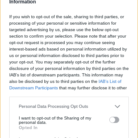
Information
l’évaluation d’un médicament, avant d’être approuvés. Pour
partager des évaluations, il n’est pas nécessaire de posséder
If you wish to opt-out of the sale, sharing to third parties, or
des connaissances médicales. De cette façon, les évaluations
processing of your personal or sensitive information for
reflètent seulement une image fidèle des expériences propres
targeted advertising by us, please use the below opt-out
aux utilisateurs et pas celle du propriétaire de ce site web.
section to confirm your selection. Please note that after your
N’oubliez-pas que les expériences peuvent varier selon les
opt-out request is processed you may continue seeing
individus et que pour tout avis médical, il faut toujours prendre
interest-based ads based on personal information utilized by
contact avec votre médecin ou votre pharmacien.
us or personal information disclosed to third parties prior to
your opt-out. You may separately opt-out of the further
disclosure of your personal information by third parties on the
IAB’s list of downstream participants. This information may
also be disclosed by us to third parties on the
IAB’s List of
Downstream Participants
that may further disclose it to other
third parties.
Personal Data Processing Opt Outs
I want to opt-out of the Sharing of my
personal data.
Opted In