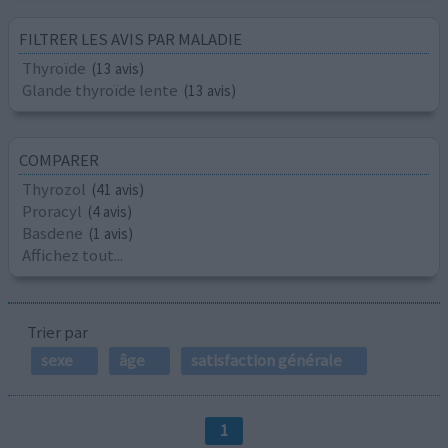
FILTRER LES AVIS PAR MALADIE
Thyroïde
(13 avis)
Glande thyroïde lente
(13 avis)
COMPARER
Thyrozol
(41 avis)
Proracyl
(4 avis)
Basdene
(1 avis)
Affichez tout...
Trier par
sexe
âge
satisfaction générale
1