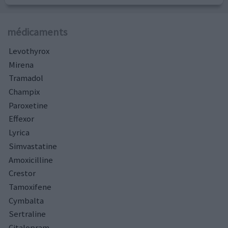
médicaments
Levothyrox
Mirena
Tramadol
Champix
Paroxetine
Effexor
Lyrica
Simvastatine
Amoxicilline
Crestor
Tamoxifene
Cymbalta
Sertraline
Citalopram