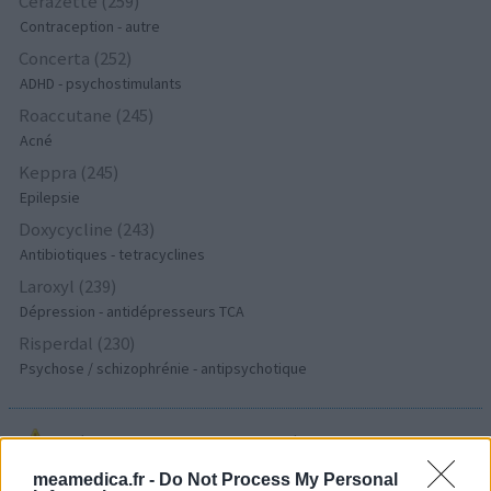
Cerazette (259)
Contraception - autre
Concerta (252)
ADHD - psychostimulants
Roaccutane (245)
Acné
Keppra (245)
Epilepsie
Doxycycline (243)
Antibiotiques - tetracyclines
Laroxyl (239)
Dépression - antidépresseurs TCA
Risperdal (230)
Psychose / schizophrénie - antipsychotique
Les évaluations de cette page sont écrites par les utilisateurs
eux-mêmes ; ces avis sont d’abord lus, et éventuellement
meamedica.fr -
Do Not Process My Personal
adaptés afin de répondre à nos standards en ce qui concerne