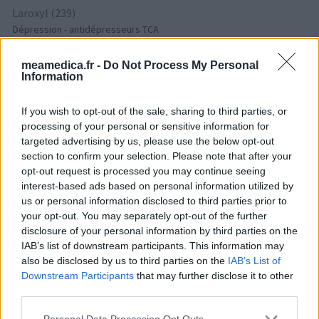
Laroxyl (239)
Dépression - antidépresseurs TCA
Risperdal (230)
meamedica.fr -
Do Not Process My Personal
Psychose / schizophrénie - antipsychotique
Information
If you wish to opt-out of the sale, sharing to third parties, or
Les évaluations de cette page sont écrites par les utilisateurs
processing of your personal or sensitive information for
eux-mêmes ; ces avis sont d’abord lus, et éventuellement
targeted advertising by us, please use the below opt-out
adaptés afin de répondre à nos standards en ce qui concerne
section to confirm your selection. Please note that after your
l’évaluation d’un médicament, avant d’être approuvés. Pour
opt-out request is processed you may continue seeing
partager des évaluations, il n’est pas nécessaire de posséder
interest-based ads based on personal information utilized by
des connaissances médicales. De cette façon, les évaluations
us or personal information disclosed to third parties prior to
reflètent seulement une image fidèle des expériences propres
your opt-out. You may separately opt-out of the further
aux utilisateurs et pas celle du propriétaire de ce site web.
disclosure of your personal information by third parties on the
N’oubliez-pas que les expériences peuvent varier selon les
IAB’s list of downstream participants. This information may
individus et que pour tout avis médical, il faut toujours prendre
also be disclosed by us to third parties on the
IAB’s List of
contact avec votre médecin ou votre pharmacien.
Downstream Participants
that may further disclose it to other
third parties.
Personal Data Processing Opt Outs