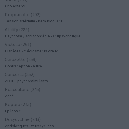
Cholestérol
Propranolol (292)
Tension artérielle - beta bloquant
Abilify (289)
Psychose / schizophrénie - antipsychotique
Victoza (261)
Diabètes - médicaments oraux
Cerazette (259)
Contraception - autre
Concerta (252)
ADHD - psychostimulants
Roaccutane (245)
Acné
Keppra (245)
Epilepsie
Doxycycline (243)
Antibiotiques - tetracyclines