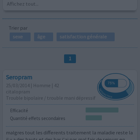
Affichez tout...
Trier par
sexe
âge
satisfaction générale
1
Seropram
25/03/2014 | Homme | 42
citalopram
Trouble bipolaire / trouble mani dépressif
Efficacité
Quantité effets secondaires
malgres tout les differents traitement la maladie reste la
il y a des hauts et des bas j'ai pas mal fais de sejours en