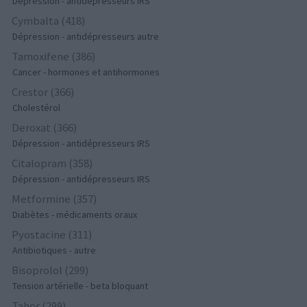
Dépression - antidépresseurs IRS
Cymbalta (418)
Dépression - antidépresseurs autre
Tamoxifene (386)
Cancer - hormones et antihormones
Crestor (366)
Cholestérol
Deroxat (366)
Dépression - antidépresseurs IRS
Citalopram (358)
Dépression - antidépresseurs IRS
Metformine (357)
Diabètes - médicaments oraux
Pyostacine (311)
Antibiotiques - autre
Bisoprolol (299)
Tension artérielle - beta bloquant
Tahor (299)