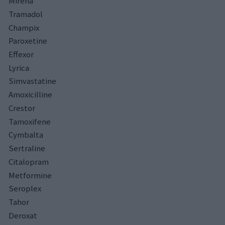
Mirena
Tramadol
Champix
Paroxetine
Effexor
Lyrica
Simvastatine
Amoxicilline
Crestor
Tamoxifene
Cymbalta
Sertraline
Citalopram
Metformine
Seroplex
Tahor
Deroxat