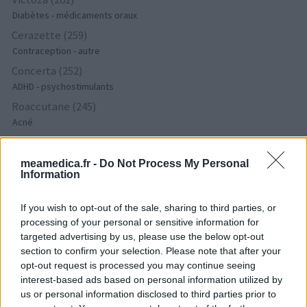
Diabètes - médicaments oraux
Cerazette (259)
Contraception - autre
Concerta (252)
ADHD - psychostimulants
Roaccutane (245)
Acné
Keppra (245)
Epilepsie
meamedica.fr -
Do Not Process My Personal
Information
Doxycycline (243)
Antibiotiques - tetracyclines
If you wish to opt-out of the sale, sharing to third parties, or
Laroxyl (239)
processing of your personal or sensitive information for
Dépression - antidépresseurs TCA
targeted advertising by us, please use the below opt-out
Risperdal (230)
section to confirm your selection. Please note that after your
Psychose / schizophrénie - antipsychotique
opt-out request is processed you may continue seeing
interest-based ads based on personal information utilized by
us or personal information disclosed to third parties prior to