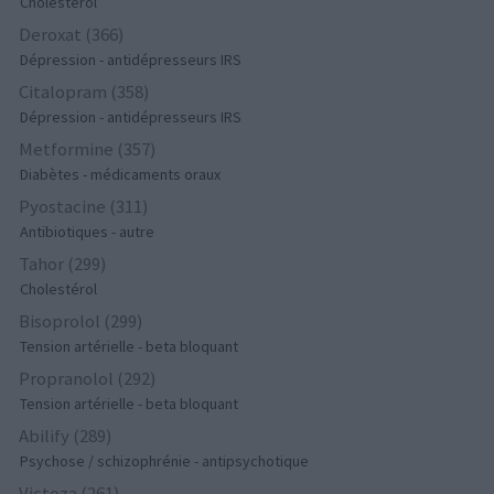
Cholestérol
Deroxat (366)
Dépression - antidépresseurs IRS
Citalopram (358)
Dépression - antidépresseurs IRS
Metformine (357)
Diabètes - médicaments oraux
Pyostacine (311)
Antibiotiques - autre
Tahor (299)
Cholestérol
Bisoprolol (299)
Tension artérielle - beta bloquant
Propranolol (292)
Tension artérielle - beta bloquant
Abilify (289)
Psychose / schizophrénie - antipsychotique
Victoza (261)