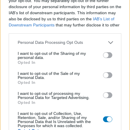
your opt-out. You may separately opt-out of the further
Les évaluations de cette page sont écrites par les utilisateurs
disclosure of your personal information by third parties on the
eux-mêmes ; ces avis sont d’abord lus, et éventuellement
IAB’s list of downstream participants. This information may
adaptés afin de répondre à nos standards en ce qui concerne
also be disclosed by us to third parties on the
IAB’s List of
l’évaluation d’un médicament, avant d’être approuvés. Pour
Downstream Participants
that may further disclose it to other
partager des évaluations, il n’est pas nécessaire de posséder
third parties.
des connaissances médicales. De cette façon, les évaluations
reflètent seulement une image fidèle des expériences propres
Personal Data Processing Opt Outs
aux utilisateurs et pas celle du propriétaire de ce site web.
N’oubliez-pas que les expériences peuvent varier selon les
I want to opt-out of the Sharing of my
personal data.
individus et que pour tout avis médical, il faut toujours prendre
Opted In
contact avec votre médecin ou votre pharmacien.
I want to opt-out of the Sale of my
Personal Data.
Opted In
I want to opt-out of processing my
Personal Data for Targeted Advertising.
Opted In
I want to opt-out of Collection, Use,
Retention, Sale, and/or Sharing of my
Personal Data that Is Unrelated with the
Purposes for which it was collected.