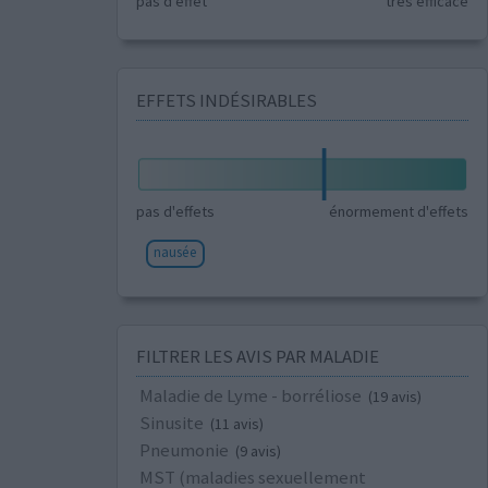
pas d'effet
très efficace
EFFETS INDÉSIRABLES
pas d'effets
énormement d'effets
nausée
FILTRER LES AVIS PAR MALADIE
Maladie de Lyme - borréliose
(19 avis)
Sinusite
(11 avis)
Pneumonie
(9 avis)
MST (maladies sexuellement