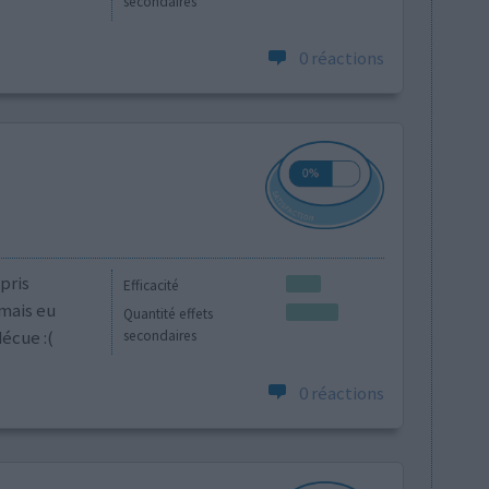
secondaires
0 réactions
pris
Efficacité
amais eu
Quantité effets
écue :(
secondaires
0 réactions