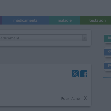
médicaments
maladie
tests adn
m
édicament...
o
p
X
Pour
Acné