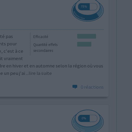
té pas
Efficacité
nts pour
Quantité effets
, c'est à ce
secondaires
uit vraiment
re en hiver et en automne selon la région où vous
e un peu j'ai
...lire la suite
0 réactions