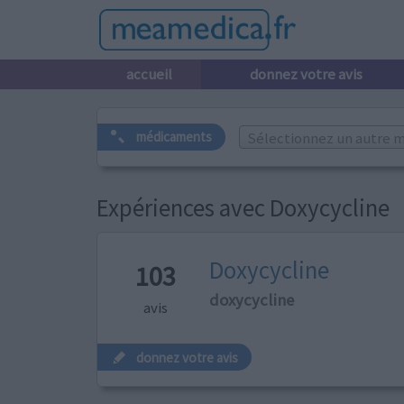
accueil
donnez votre avis
Sélectionnez un autre m
médicaments
Expériences avec Doxycycline
Doxycycline
103
doxycycline
avis
donnez votre avis