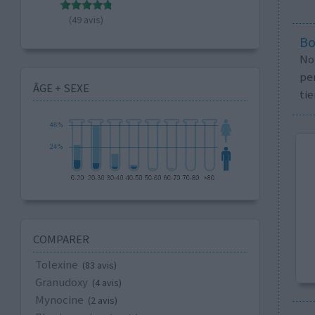
(49 avis)
Bo
No
per
ÂGE + SEXE
tie
COMPARER
Tolexine
(83 avis)
Granudoxy
(4 avis)
Mynocine
(2 avis)