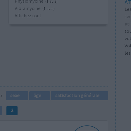
Physiomycine
AT
(1 avis)
Vibramycine
Les
(1 avis)
Affichez tout...
se
ut
tou
vo
Voi
les
par
sexe
âge
satisfaction générale
2