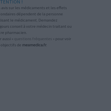
TENTION !
 avis sur les médicaments et les effets
condaires dépendent de la personne
ilisant le médicament. Demandez
jours conseil à votre médecin traitant ou
tre pharmacien.
r aussi «
questions fréquentes
» pour voir
 objectifs de
meamedica.fr
.