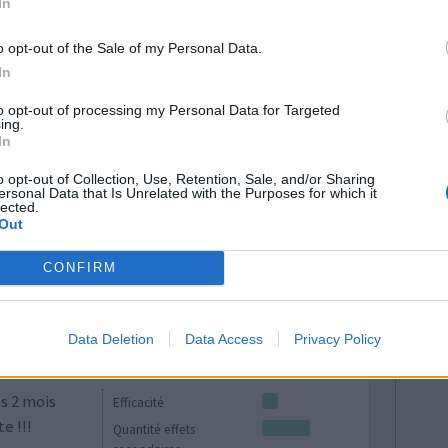
In
es 14 ans Je
Efficacité
Il m’a
Quantité effets
o opt-out of the Sale of my Personal Data.
 ce que je
secondaires
In
q jours
to opt-out of processing my Personal Data for Targeted
lité douleur à l’estomac absolument horrible.
ing.
r ma peau
...lire la suite
In
o opt-out of Collection, Use, Retention, Sale, and/or Sharing
0 réactions
ersonal Data that Is Unrelated with the Purposes for which it
lected.
Out
CONFIRM
Data Deletion
Data Access
Privacy Policy
s 2 mois
Efficacité
e !!!
Quantité effets