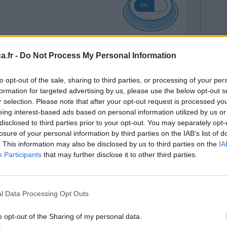
t j'ai une
.fr -
Do Not Process My Personal Information
Efficacité
nt sur le
Quantité effets
to opt-out of the sale, sharing to third parties, or processing of your per
 ?? Sous
secondaires
formation for targeted advertising by us, please use the below opt-out s
e,
r selection. Please note that after your opt-out request is processed y
éponse de ma dermato)
eing interest-based ads based on personal information utilized by us or
disclosed to third parties prior to your opt-out. You may separately opt-
0 réactions
losure of your personal information by third parties on the IAB’s list of
. This information may also be disclosed by us to third parties on the
IA
Participants
that may further disclose it to other third parties.
l Data Processing Opt Outs
o opt-out of the Sharing of my personal data.