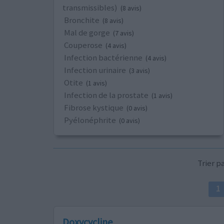
transmissibles)
(8 avis)
Bronchite
(8 avis)
Mal de gorge
(7 avis)
Couperose
(4 avis)
Infection bactérienne
(4 avis)
Infection urinaire
(3 avis)
Otite
(1 avis)
Infection de la prostate
(1 avis)
Fibrose kystique
(0 avis)
Pyélonéphrite
(0 avis)
Trier 
1
Doxycycline