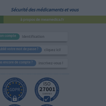
Sécurité des médicaments et vous
à propos de meamedica.fr
on compte
Identification
ublié votre mot de passe ?
cliquez ici!
as encore de compte ?
inscrivez-vous !