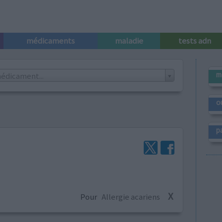
médicaments
maladie
tests adn
m
édicament...
o
p
X
Pour
Allergie acariens