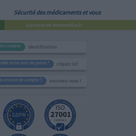
Sécurité des médicaments et vous
à propos de meamedica.fr
on compte
Identification
ublié votre mot de passe ?
cliquez ici!
as encore de compte ?
inscrivez-vous !