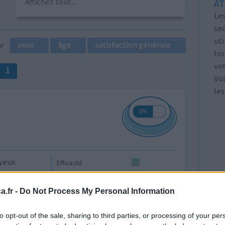
Affichez tout...
AT
Les
se
ut
par
sexe
âge
satisfaction générale
tou
vo
1
Voi
les
 yeux
Efficacité
e gêne pour
Quantité effets
ux qui
secondaires
.fr -
Do Not Process My Personal Information
 coule !
à déconseiller. Ce sera la dernière fois,
to opt-out of the sale, sharing to third parties, or processing of your per
is le soir j’alla
...lire la suite