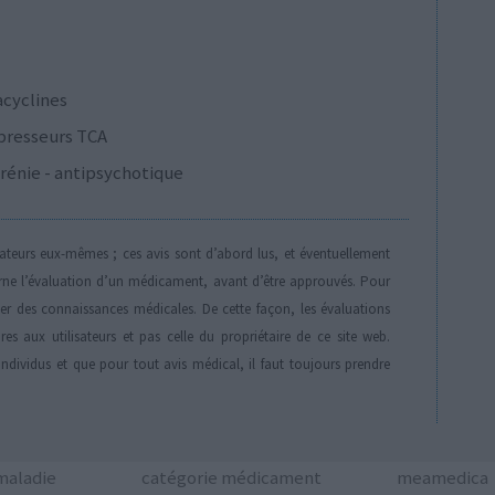
acyclines
presseurs TCA
rénie - antipsychotique
isateurs eux-mêmes ; ces avis sont d’abord lus, et éventuellement
rne l’évaluation d’un médicament, avant d’être approuvés. Pour
der des connaissances médicales. De cette façon, les évaluations
es aux utilisateurs et pas celle du propriétaire de ce site web.
individus et que pour tout avis médical, il faut toujours prendre
aladie
catégorie médicament
meamedica