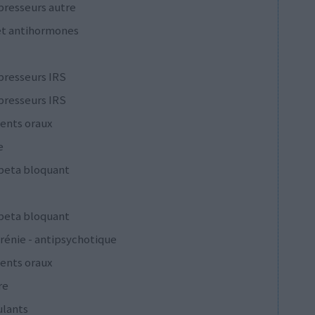
presseurs autre
et antihormones
presseurs IRS
presseurs IRS
ents oraux
e
 beta bloquant
 beta bloquant
rénie - antipsychotique
ents oraux
re
ulants