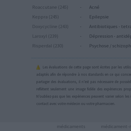
Roaccutane (245)
-
Acné
Keppra (245)
-
Epilepsie
Doxycycline (243)
-
Antibiotiques - tetr
Laroxyl (239)
-
Dépression - antidé
Risperdal (230)
-
Psychose / schizoph
Les évaluations de cette page sont écrites par les util
adaptés afin de répondre à nos standards en ce qui conce
partager des évaluations, il n’est pas nécessaire de possé
reflètent seulement une image fidèle des expériences propr
N’oubliez-pas que les expériences peuvent varier selon les 
contact avec votre médecin ou votre pharmacien.
médicaments
médicament-m