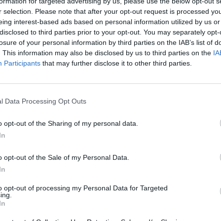
formation for targeted advertising by us, please use the below opt-out s
r selection. Please note that after your opt-out request is processed y
eing interest-based ads based on personal information utilized by us or
0 réactions
disclosed to third parties prior to your opt-out. You may separately opt-
losure of your personal information by third parties on the IAB’s list of
. This information may also be disclosed by us to third parties on the
IA
Participants
that may further disclose it to other third parties.
l Data Processing Opt Outs
o opt-out of the Sharing of my personal data.
t 1 goutte
Efficacité
In
ement 15
Quantité effets
ux plein de
secondaires
o opt-out of the Sale of my Personal Data.
In
0 réactions
to opt-out of processing my Personal Data for Targeted
ing.
In