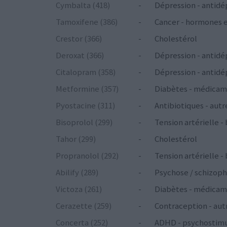
Cymbalta (418)
-
Dépression - antidé
Tamoxifene (386)
-
Cancer - hormones 
Crestor (366)
-
Cholestérol
Deroxat (366)
-
Dépression - antidé
Citalopram (358)
-
Dépression - antidé
Metformine (357)
-
Diabètes - médicam
Pyostacine (311)
-
Antibiotiques - autr
Bisoprolol (299)
-
Tension artérielle -
Tahor (299)
-
Cholestérol
Propranolol (292)
-
Tension artérielle -
Abilify (289)
-
Psychose / schizoph
Victoza (261)
-
Diabètes - médicam
Cerazette (259)
-
Contraception - aut
Concerta (252)
-
ADHD - psychostim