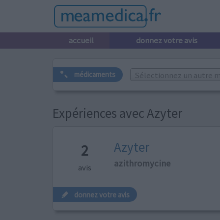
accueil
donnez votre avis
Sélectionnez un autre m
médicaments
Expériences avec Azyter
Azyter
2
azithromycine
avis
donnez votre avis