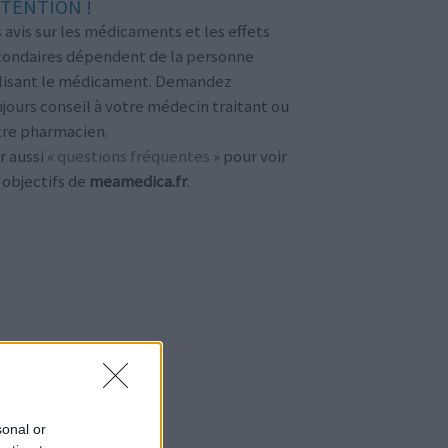
TENTION !
 avis sur les médicaments et les effets
condaires dépendent de la personne
ilisant le médicament. Demandez
jours conseil à votre médecin traitant ou
tre pharmacien.
r aussi «
questions fréquentes
» pour voir
 objectifs de
meamedica.fr
.
sonal or