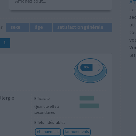
Affichez tout...
AT
Les
se
ut
par
sexe
âge
satisfaction générale
tou
vo
1
Voi
les
llergie
Efficacité
Quantité effets
secondaires
Effets indésirables
éternuement
larmoiements