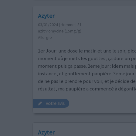
Azyter
03/01/2024 | Homme | 31
azithromycine (15mg/g)
Allergie
1er Jour : une dose le matin et une le soir, p
moment où je mets les gouttes, ça dure un pe
moment puis ça passe. 2eme jour : Idem mais 
instance, et gonflement paupière. 3eme jour :
de ne pas le prendre pour voir, et je décide de
résultat, ma paupière a commencé à dégonfle
votre avis
Azyter