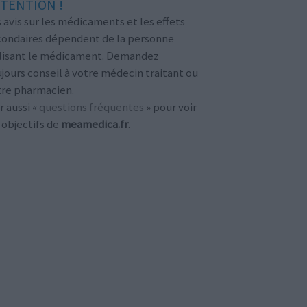
TENTION !
 avis sur les médicaments et les effets
condaires dépendent de la personne
ilisant le médicament. Demandez
jours conseil à votre médecin traitant ou
tre pharmacien.
r aussi «
questions fréquentes
» pour voir
 objectifs de
meamedica.fr
.