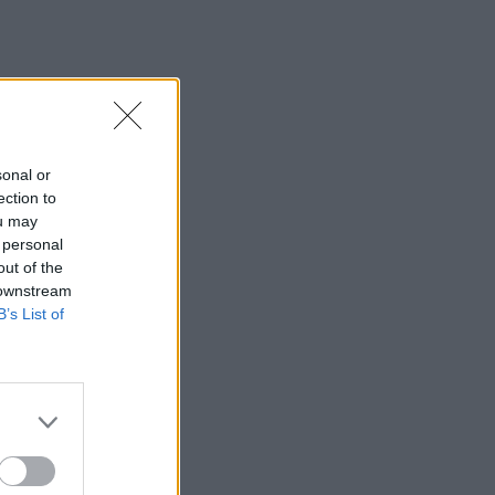
sonal or
ection to
ou may
 personal
out of the
 downstream
B’s List of