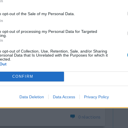
In
o opt-out of the Sale of my Personal Data.
In
to opt-out of processing my Personal Data for Targeted
ing.
In
o opt-out of Collection, Use, Retention, Sale, and/or Sharing
ersonal Data that Is Unrelated with the Purposes for which it
lected.
r déjà fais
Efficacité
Out
es, lors
Quantité effets
ntenant si
secondaires
CONFIRM
te que j'ai
Effets indésirables
outte a
paupières gonflées
Vision floue
eigner...
Data Deletion
Data Access
Privacy Policy
la suite
0 réactions