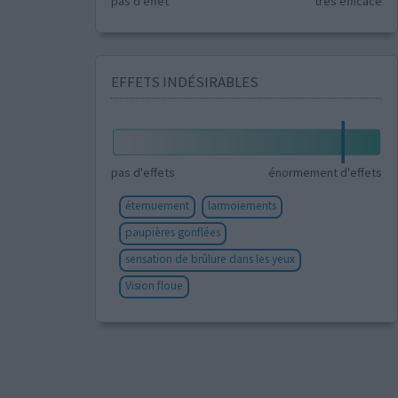
pas d'effet
très efficace
EFFETS INDÉSIRABLES
pas d'effets
énormement d'effets
éternuement
larmoiements
paupières gonflées
sensation de brûlure dans les yeux
Vision floue