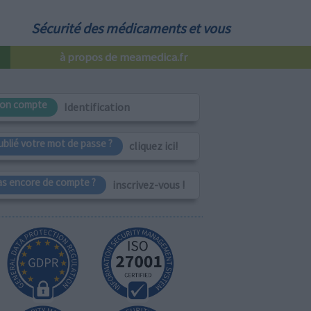
Sécurité des médicaments et vous
à propos de meamedica.fr
on compte
Identification
ublié votre mot de passe ?
cliquez ici!
as encore de compte ?
inscrivez-vous !