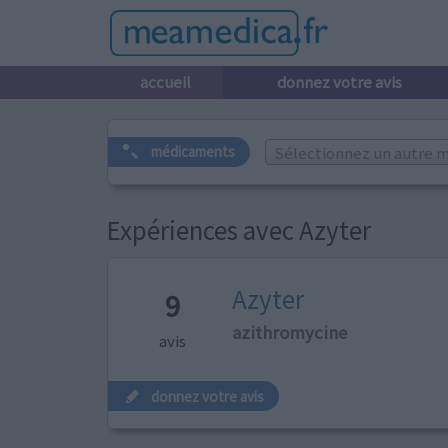
accueil
donnez votre avis
Sélectionnez un autre m
médicaments
Expériences avec Azyter
Azyter
9
azithromycine
avis
donnez votre avis