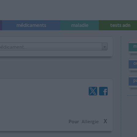
médicaments
maladie
tests adn
m
édicament...
o
p
X
Pour
Allergie