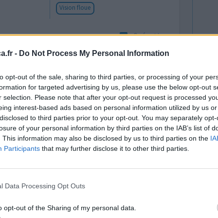
Vision floue
0 réactions
.fr -
Do Not Process My Personal Information
to opt-out of the sale, sharing to third parties, or processing of your per
formation for targeted advertising by us, please use the below opt-out s
r selection. Please note that after your opt-out request is processed y
eing interest-based ads based on personal information utilized by us or
disclosed to third parties prior to your opt-out. You may separately opt-
losure of your personal information by third parties on the IAB’s list of
onjontivite
Efficacité
. This information may also be disclosed by us to third parties on the
IA
fet Au bout
Participants
that may further disclose it to other third parties.
Quantité effets
ossible de
secondaires
ès que les
Effets indésirables
l Data Processing Opt Outs
sensation de brûlure dans les yeux
o opt-out of the Sharing of my personal data.
0 réactions