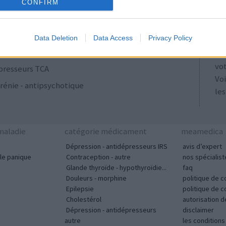
ulants
AT
CONFIRM
Les
se
Data Deletion
Data Access
Privacy Policy
ut
acyclines
tou
vo
presseurs TCA
Voi
rénie - antipsychotique
les
aladie
catégorie médicament
meamedica
Dépression - antidépresseurs IRS
avis d’expert
le panique
Contraception - autre
nos spécialist
Glande thyroïde - hypothyroïdie...
faq
Douleurs - morphine
politique de c
Epilepsie
politique de 
Cholestérol
autorisation 
Dépression - antidépresseurs
disclaimer
autre
les condition