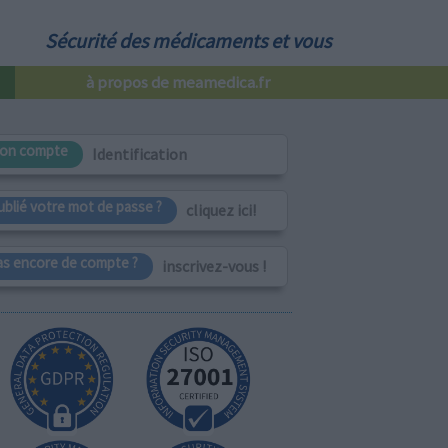
Sécurité des médicaments et vous
à propos de meamedica.fr
on compte
Identification
ublié votre mot de passe ?
cliquez ici!
as encore de compte ?
inscrivez-vous !