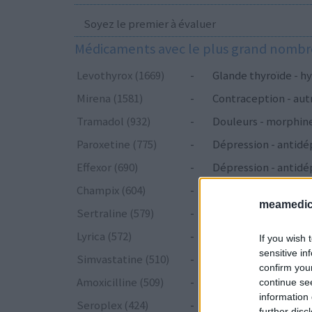
Soyez le premier à évaluer
Médicaments avec le plus grand nombre
Levothyrox (1669)
-
Glande thyroïde - hy
Mirena (1581)
-
Contraception - aut
Tramadol (932)
-
Douleurs - morphin
Paroxetine (775)
-
Dépression - antidé
Effexor (690)
-
Dépression - antidé
Champix (604)
-
Toxicomanie
meamedica
Sertraline (579)
-
Dépression - antidé
Lyrica (572)
-
Epilepsie
If you wish 
sensitive in
Simvastatine (510)
-
Cholestérol
confirm you
Amoxicilline (509)
-
Antibiotiques - péni
continue se
information 
Seroplex (424)
-
Dépression - antidé
further disc