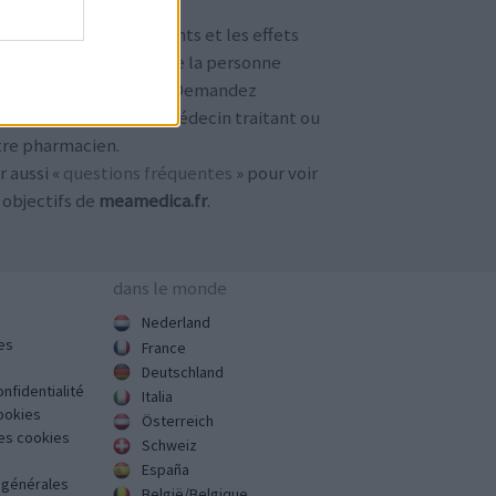
TENTION !
 avis sur les médicaments et les effets
condaires dépendent de la personne
ilisant le médicament. Demandez
jours conseil à votre médecin traitant ou
tre pharmacien.
r aussi «
questions fréquentes
» pour voir
 objectifs de
meamedica.fr
.
dans le monde
Nederland
es
France
Deutschland
onfidentialité
Italia
cookies
Österreich
des cookies
Schweiz
España
s générales
België/Belgique