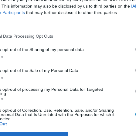
. This information may also be disclosed by us to third parties on the
IA
presseurs autre
Participants
that may further disclose it to other third parties.
et antihormones
Bo
No
per
l Data Processing Opt Outs
presseurs IRS
tie
presseurs IRS
o opt-out of the Sharing of my personal data.
ents oraux
In
e
o opt-out of the Sale of my Personal Data.
In
 beta bloquant
to opt-out of processing my Personal Data for Targeted
ing.
 beta bloquant
In
rénie - antipsychotique
o opt-out of Collection, Use, Retention, Sale, and/or Sharing
ersonal Data that Is Unrelated with the Purposes for which it
ents oraux
lected.
Out
re