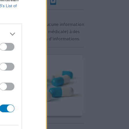
B’s List of
n à savoir:
us ne communiquons aucune information
sonnelle (prescription médicale) à des
rs. Cliquez
ici
pour plus d'informations.