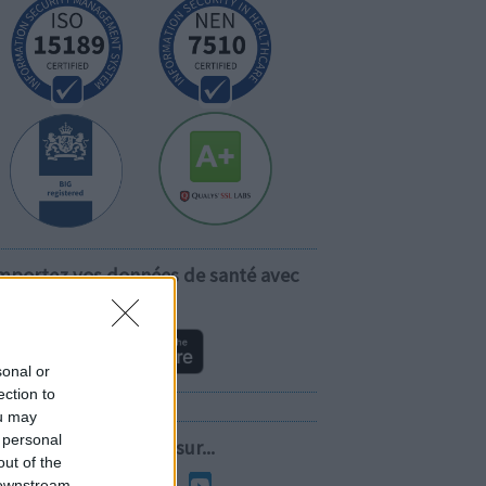
mportez vos données de santé avec
vous!
sonal or
ection to
ou may
 personal
Suivez-nous sur...
out of the
 downstream