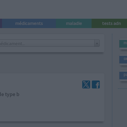
médicaments
maladie
tests adn
m
édicament...
o
p
de type b