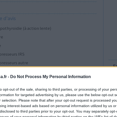
 d'avis
pothyroïdie (à action lente)
re
e
presseurs IRS
presseurs autre
E
.fr -
Do Not Process My Personal Information
presseurs IRS
to opt-out of the sale, sharing to third parties, or processing of your per
formation for targeted advertising by us, please use the below opt-out s
r selection. Please note that after your opt-out request is processed y
cillines à large spectre
eing interest-based ads based on personal information utilized by us or
disclosed to third parties prior to your opt-out. You may separately opt-
presseurs IRS
losure of your personal information by third parties on the IAB’s list of