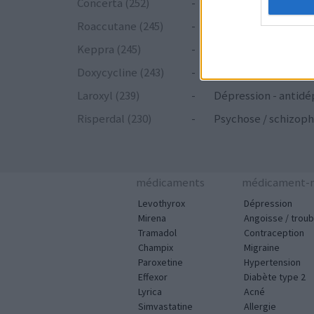
Concerta (252)
-
ADHD - psychostim
Roaccutane (245)
-
Acné
Keppra (245)
-
Epilepsie
Doxycycline (243)
-
Antibiotiques - tetr
Laroxyl (239)
-
Dépression - antidé
Risperdal (230)
-
Psychose / schizoph
médicaments
médicament-m
Levothyrox
Dépression
Mirena
Angoisse / troub
Tramadol
Contraception
Champix
Migraine
Paroxetine
Hypertension
Effexor
Diabète type 2
Lyrica
Acné
Simvastatine
Allergie