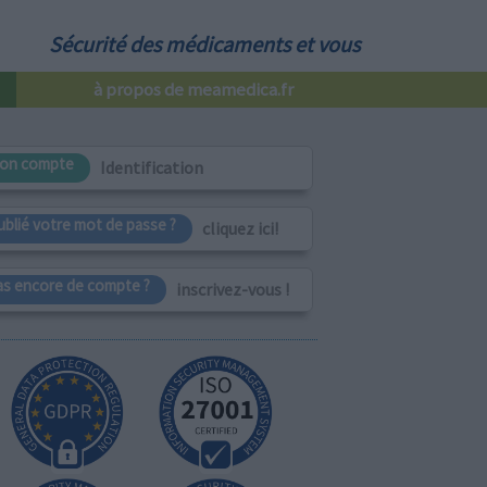
Sécurité des médicaments et vous
à propos de meamedica.fr
on compte
Identification
ublié votre mot de passe ?
cliquez ici!
as encore de compte ?
inscrivez-vous !