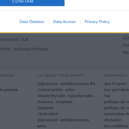
ulants
AT
CONFIRM
Les
se
Data Deletion
Data Access
Privacy Policy
ut
acyclines
tou
vo
presseurs TCA
Voi
rénie - antipsychotique
les
aladie
catégorie médicament
meamedica
Dépression - antidépresseurs IRS
avis d’expert
le panique
Contraception - autre
nos spécialist
Glande thyroïde - hypothyroïdie...
faq
Douleurs - morphine
politique de c
Epilepsie
politique de 
Cholestérol
autorisation 
Dépression - antidépresseurs
disclaimer
autre
les condition