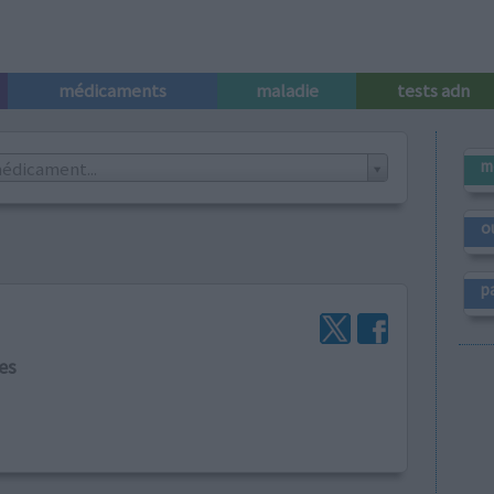
médicaments
maladie
tests adn
m
édicament...
o
p
es