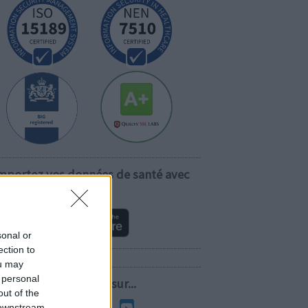
mportez vos données de santé avec
vous!
sonal or
ection to
ou may
 personal
Suivez-nous sur...
out of the
 downstream