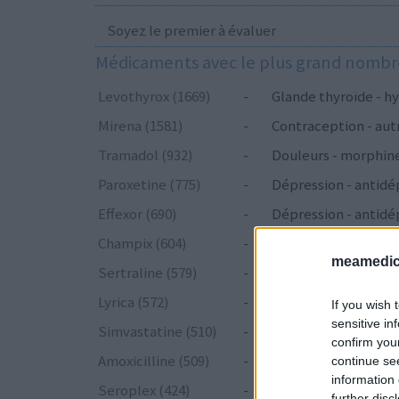
Soyez le premier à évaluer
Médicaments avec le plus grand nombre
Levothyrox (1669)
-
Glande thyroïde - hy
Mirena (1581)
-
Contraception - aut
Tramadol (932)
-
Douleurs - morphin
Paroxetine (775)
-
Dépression - antidé
Effexor (690)
-
Dépression - antidé
Champix (604)
-
Toxicomanie
meamedica
Sertraline (579)
-
Dépression - antidé
Lyrica (572)
-
Epilepsie
If you wish 
sensitive in
Simvastatine (510)
-
Cholestérol
confirm you
Amoxicilline (509)
-
Antibiotiques - péni
continue se
information 
Seroplex (424)
-
Dépression - antidé
further disc