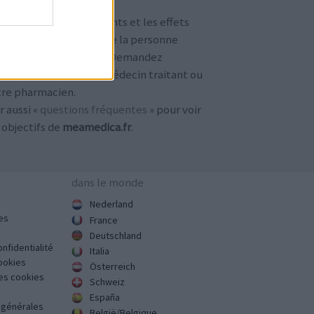
TENTION !
 avis sur les médicaments et les effets
condaires dépendent de la personne
ilisant le médicament. Demandez
jours conseil à votre médecin traitant ou
tre pharmacien.
r aussi «
questions fréquentes
» pour voir
 objectifs de
meamedica.fr
.
dans le monde
Nederland
es
France
Deutschland
onfidentialité
Italia
cookies
Österreich
des cookies
Schweiz
España
s générales
België/Belgique