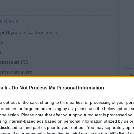
 d'avis
pothyroïdie (à action lente)
re
e
presseurs IRS
presseurs autre
E
.fr -
Do Not Process My Personal Information
presseurs IRS
to opt-out of the sale, sharing to third parties, or processing of your per
formation for targeted advertising by us, please use the below opt-out s
r selection. Please note that after your opt-out request is processed y
cillines à large spectre
eing interest-based ads based on personal information utilized by us or
disclosed to third parties prior to your opt-out. You may separately opt-
presseurs IRS
losure of your personal information by third parties on the IAB’s list of