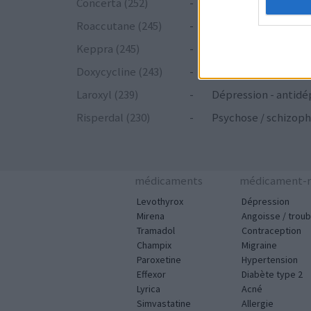
Concerta (252)
-
ADHD - psychostim
Roaccutane (245)
-
Acné
Keppra (245)
-
Epilepsie
Doxycycline (243)
-
Antibiotiques - tetr
Laroxyl (239)
-
Dépression - antidé
Risperdal (230)
-
Psychose / schizoph
médicaments
médicament-m
Levothyrox
Dépression
Mirena
Angoisse / troub
Tramadol
Contraception
Champix
Migraine
Paroxetine
Hypertension
Effexor
Diabète type 2
Lyrica
Acné
Simvastatine
Allergie