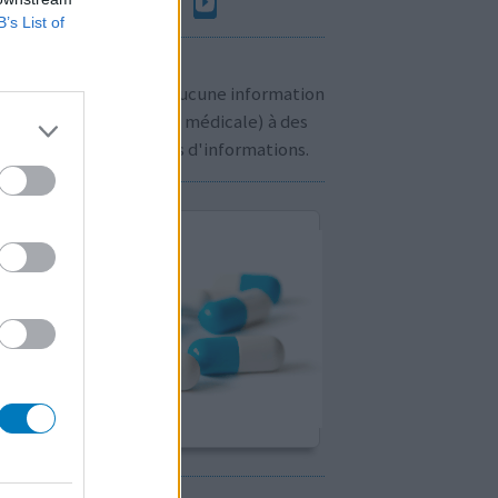
B’s List of
n à savoir:
us ne communiquons aucune information
sonnelle (prescription médicale) à des
rs. Cliquez
ici
pour plus d'informations.