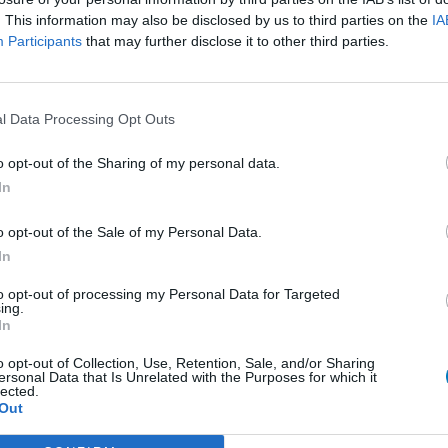
. This information may also be disclosed by us to third parties on the
IA
presseurs autre
Participants
that may further disclose it to other third parties.
et antihormones
Bo
No
per
l Data Processing Opt Outs
presseurs IRS
tie
presseurs IRS
o opt-out of the Sharing of my personal data.
ents oraux
In
e
o opt-out of the Sale of my Personal Data.
 beta bloquant
In
to opt-out of processing my Personal Data for Targeted
ing.
 beta bloquant
In
rénie - antipsychotique
o opt-out of Collection, Use, Retention, Sale, and/or Sharing
ersonal Data that Is Unrelated with the Purposes for which it
ents oraux
lected.
Out
re