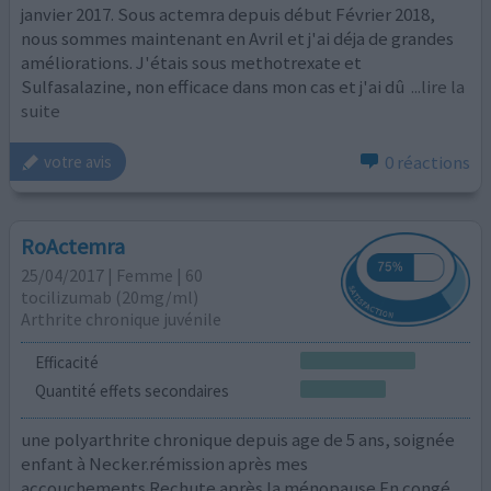
janvier 2017. Sous actemra depuis début Février 2018,
nous sommes maintenant en Avril et j'ai déja de grandes
améliorations. J'étais sous methotrexate et
Sulfasalazine, non efficace dans mon cas et j'ai dû
...lire la
suite
0 réactions
votre avis
RoActemra
25/04/2017 | Femme | 60
tocilizumab (20mg/ml)
Arthrite chronique juvénile
Efficacité
Quantité effets secondaires
une polyarthrite chronique depuis age de 5 ans, soignée
enfant à Necker.rémission après mes
accouchements.Rechute après la ménopause.En congé