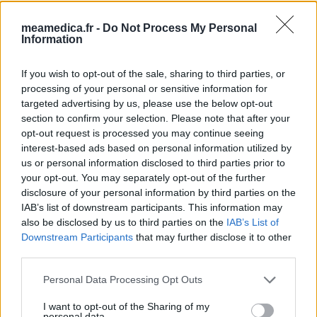
Methrotrexate ni Cortisone
meamedica.fr -
Do Not Process My Personal
0 réactions
votre avis
Information
If you wish to opt-out of the sale, sharing to third parties, or
processing of your personal or sensitive information for
1
targeted advertising by us, please use the below opt-out
section to confirm your selection. Please note that after your
opt-out request is processed you may continue seeing
Médicaments avec le plus grand nombre d'avis
interest-based ads based on personal information utilized by
us or personal information disclosed to third parties prior to
Levothyrox (1669)
your opt-out. You may separately opt-out of the further
Glande thyroïde - hypothyroïdie (à action lente)
disclosure of your personal information by third parties on the
IAB’s list of downstream participants. This information may
Mirena (1581)
also be disclosed by us to third parties on the
IAB’s List of
Contraception - autre
Downstream Participants
that may further disclose it to other
Tramadol (932)
third parties.
Douleurs - morphine
Personal Data Processing Opt Outs
Paroxetine (775)
Dépression - antidépresseurs IRS
I want to opt-out of the Sharing of my
personal data.