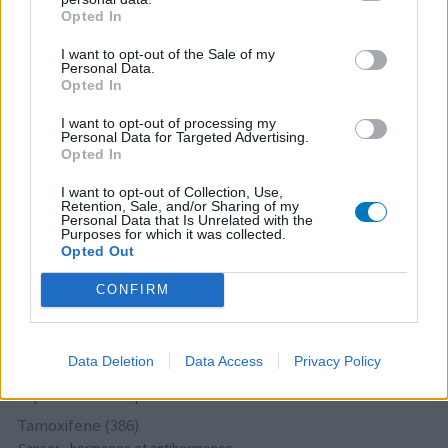
Effexor (690)
Opted In
Dépression - antidépresseurs autre
I want to opt-out of the Sale of my
Champix (604)
Personal Data.
Toxicomanie
Opted In
Sertraline (579)
I want to opt-out of processing my
Dépression - antidépresseurs IRS
Personal Data for Targeted Advertising.
Opted In
Lyrica (572)
Epilepsie
I want to opt-out of Collection, Use,
Retention, Sale, and/or Sharing of my
Simvastatine (510)
Personal Data that Is Unrelated with the
Purposes for which it was collected.
Cholestérol
Opted Out
Amoxicilline (509)
CONFIRM
Antibiotiques - pénicillines à large spectre
Seroplex (424)
Dépression - antidépresseurs IRS
Data Deletion
Data Access
Privacy Policy
Cymbalta (418)
Dépression - antidépresseurs autre
Tamoxifene (386)
Cancer - hormones et antihormones