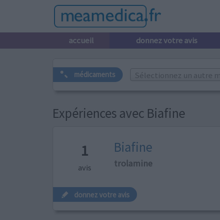
accueil
donnez votre avis
Sélectionnez un autre m
médicaments
Expériences avec Biafine
Biafine
1
trolamine
avis
donnez votre avis