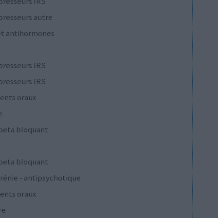
presseurs IRS
presseurs autre
et antihormones
presseurs IRS
presseurs IRS
ents oraux
e
 beta bloquant
 beta bloquant
rénie - antipsychotique
ents oraux
re