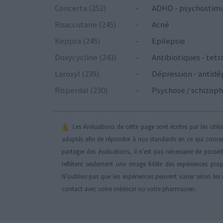
Concerta (252)
-
ADHD - psychostim
Roaccutane (245)
-
Acné
Keppra (245)
-
Epilepsie
Doxycycline (243)
-
Antibiotiques - tetr
Laroxyl (239)
-
Dépression - antidé
Risperdal (230)
-
Psychose / schizoph
Les évaluations de cette page sont écrites par les util
adaptés afin de répondre à nos standards en ce qui conce
partager des évaluations, il n’est pas nécessaire de possé
reflètent seulement une image fidèle des expériences propr
N’oubliez-pas que les expériences peuvent varier selon les 
contact avec votre médecin ou votre pharmacien.