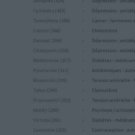
Seroplex (424)
-
Dépression - antidé
Cymbalta (418)
-
Dépression - antidé
Tamoxifene (386)
-
Cancer - hormones 
Crestor (366)
-
Cholestérol
Deroxat (366)
-
Dépression - antidé
Citalopram (358)
-
Dépression - antidé
Metformine (357)
-
Diabètes - médicam
Pyostacine (311)
-
Antibiotiques - autr
Bisoprolol (299)
-
Tension artérielle -
Tahor (299)
-
Cholestérol
Propranolol (292)
-
Tension artérielle -
Abilify (289)
-
Psychose / schizoph
Victoza (261)
-
Diabètes - médicam
Cerazette (259)
-
Contraception - aut