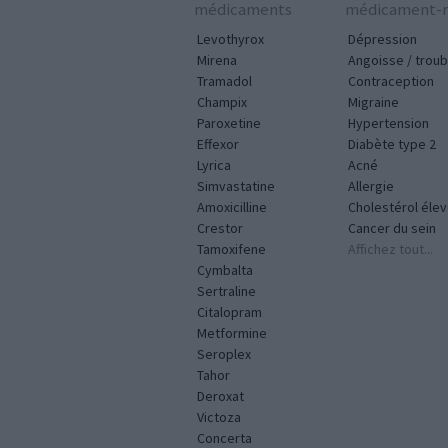
médicaments
médicament-m
Levothyrox
Dépression
Mirena
Angoisse / troub
Tramadol
Contraception
Champix
Migraine
Paroxetine
Hypertension
Effexor
Diabète type 2
Lyrica
Acné
Simvastatine
Allergie
Amoxicilline
Cholestérol éle
Crestor
Cancer du sein
Tamoxifene
Affichez tout...
Cymbalta
Sertraline
Citalopram
Metformine
Seroplex
Tahor
Deroxat
Victoza
Concerta