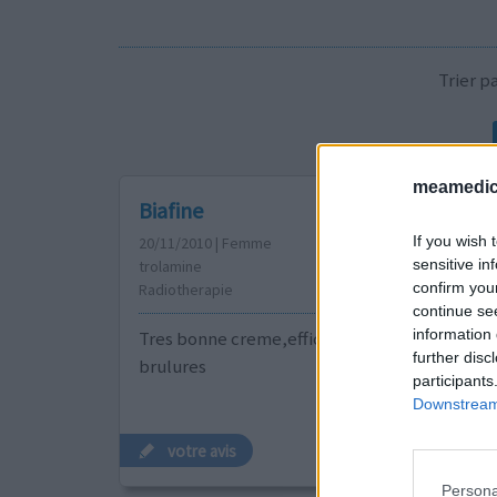
Trier 
meamedica
Biafine
If you wish 
20/11/2010 | Femme
sensitive in
trolamine
confirm you
Radiotherapie
continue se
information 
Tres bonne creme,efficace contre toutes sor
further disc
brulures
participants
Downstream 
votre avis
Persona