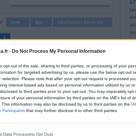
AT
Les
se
par
sexe
âge
satisfaction générale
ut
tou
1
vo
Voi
.fr -
Do Not Process My Personal Information
les
to opt-out of the sale, sharing to third parties, or processing of your per
formation for targeted advertising by us, please use the below opt-out s
r selection. Please note that after your opt-out request is processed y
eing interest-based ads based on personal information utilized by us or
disclosed to third parties prior to your opt-out. You may separately opt-
tes de
Efficacité
losure of your personal information by third parties on the IAB’s list of
Quantité effets
. This information may also be disclosed by us to third parties on the
IA
secondaires
Participants
that may further disclose it to other third parties.
0 réactions
l Data Processing Opt Outs