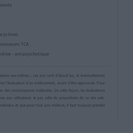
ulants
acyclines
presseurs TCA
rénie - antipsychotique
isateurs eux-mêmes ; ces avis sont d’abord lus, et éventuellement
rne l’évaluation d’un médicament, avant d’être approuvés. Pour
der des connaissances médicales. De cette façon, les évaluations
es aux utilisateurs et pas celle du propriétaire de ce site web.
individus et que pour tout avis médical, il faut toujours prendre