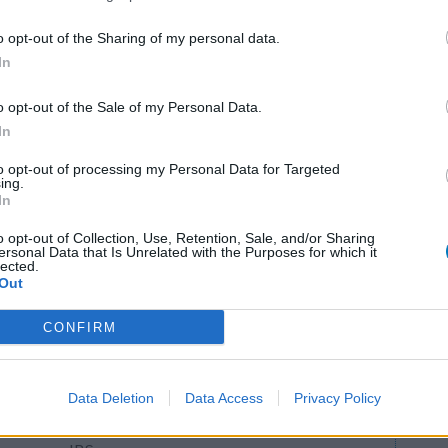
1
o opt-out of the Sharing of my personal data.
In
 d'avis
o opt-out of the Sale of my Personal Data.
pothyroïdie (à action lente)
In
re
to opt-out of processing my Personal Data for Targeted
ing.
e
In
presseurs IRS
o opt-out of Collection, Use, Retention, Sale, and/or Sharing
presseurs autre
ersonal Data that Is Unrelated with the Purposes for which it
lected.
Out
presseurs IRS
CONFIRM
Data Deletion
Data Access
Privacy Policy
cillines à large spectre