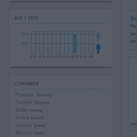
ÂGE + SEXE
Bo
No
per
tie
COMPARER
Protopic
(33 avis)
Toctino
(30 avis)
Elidel
(4 avis)
Arnica
(4 avis)
Dexeryl
(4 avis)
Affichez tout...