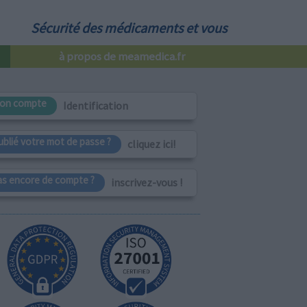
Sécurité des médicaments et vous
à propos de meamedica.fr
on compte
Identification
ublié votre mot de passe ?
cliquez ici!
as encore de compte ?
inscrivez-vous !