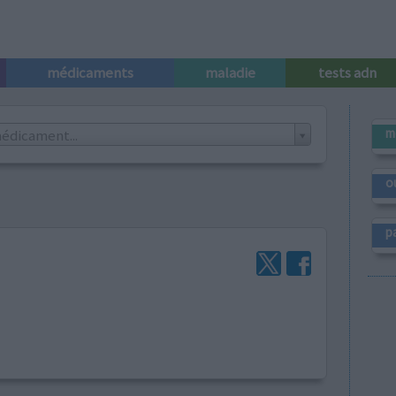
médicaments
maladie
tests adn
m
édicament...
o
p