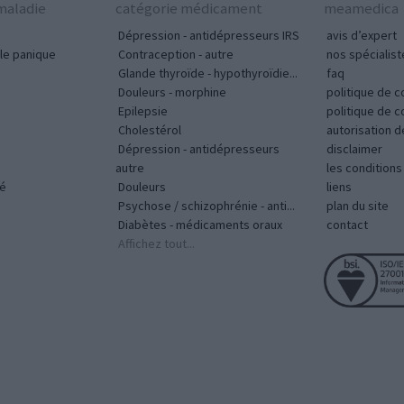
aladie
catégorie médicament
meamedica
Dépression - antidépresseurs IRS
avis d’expert
le panique
Contraception - autre
nos spécialist
Glande thyroïde - hypothyroïdie...
faq
Douleurs - morphine
politique de c
Epilepsie
politique de 
Cholestérol
autorisation 
Dépression - antidépresseurs
disclaimer
autre
les condition
vé
Douleurs
liens
Psychose / schizophrénie - anti...
plan du site
Diabètes - médicaments oraux
contact
Affichez tout...