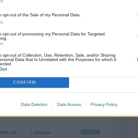
In
o opt-out of the Sale of my Personal Data.
In
to opt-out of processing my Personal Data for Targeted
eau , et
Efficacité
ing.
In
Quantité effets
secondaires
o opt-out of Collection, Use, Retention, Sale, and/or Sharing
ersonal Data that Is Unrelated with the Purposes for which it
lected.
0 réactions
Out
CONFIRM
Data Deletion
Data Access
Privacy Policy
eau , et
Efficacité