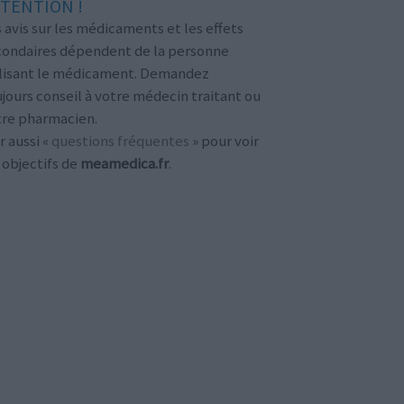
TENTION !
 avis sur les médicaments et les effets
condaires dépendent de la personne
ilisant le médicament. Demandez
jours conseil à votre médecin traitant ou
tre pharmacien.
r aussi «
questions fréquentes
» pour voir
 objectifs de
meamedica.fr
.