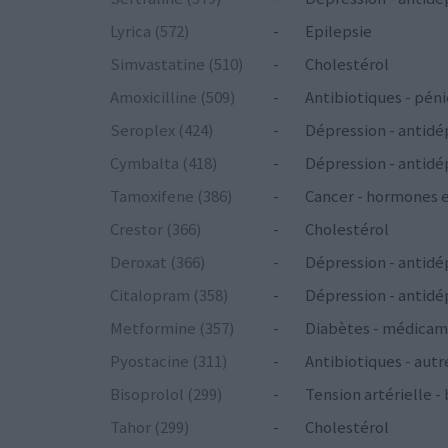
Lyrica (572)
-
Epilepsie
Simvastatine (510)
-
Cholestérol
Amoxicilline (509)
-
Antibiotiques - péni
Seroplex (424)
-
Dépression - antidé
Cymbalta (418)
-
Dépression - antidé
Tamoxifene (386)
-
Cancer - hormones 
Crestor (366)
-
Cholestérol
Deroxat (366)
-
Dépression - antidé
Citalopram (358)
-
Dépression - antidé
Metformine (357)
-
Diabètes - médicam
Pyostacine (311)
-
Antibiotiques - autr
Bisoprolol (299)
-
Tension artérielle -
Tahor (299)
-
Cholestérol