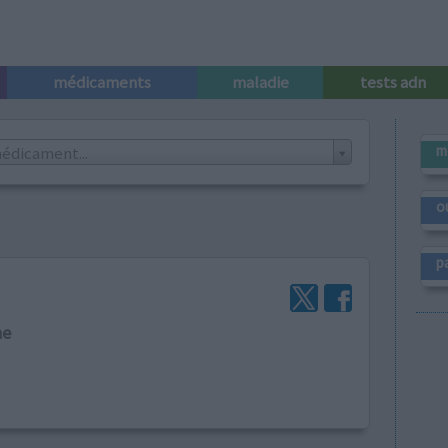
médicaments
maladie
tests adn
m
édicament...
o
p
ne