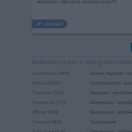
attention > décolore certains tissus !!!
votre avis
Médicaments avec le plus grand nombre
Levothyrox (1669)
-
Glande thyroïde - hy
Mirena (1581)
-
Contraception - aut
Tramadol (932)
-
Douleurs - morphin
Paroxetine (775)
-
Dépression - antidé
Effexor (690)
-
Dépression - antidé
Champix (604)
-
Toxicomanie
Sertraline (579)
-
Dépression - antidé