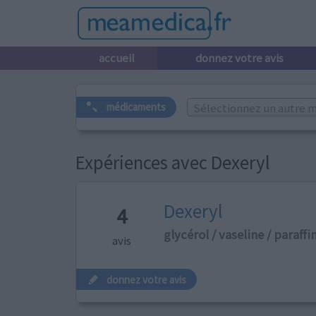
accueil
donnez votre avis
Sélectionnez un autre m
médicaments
Expériences avec Dexeryl
Dexeryl
4
glycérol / vaseline / paraffi
avis
donnez votre avis