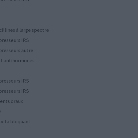
cillines à large spectre
presseurs IRS
presseurs autre
et antihormones
presseurs IRS
presseurs IRS
ents oraux
e
 beta bloquant