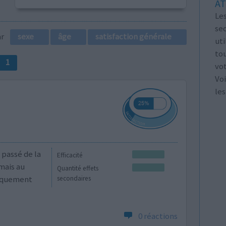
AT
Les
se
par
sexe
âge
satisfaction générale
ut
tou
1
vo
Voi
les
 passé de la
Efficacité
mais au
Quantité effets
niquement
secondaires
0 réactions