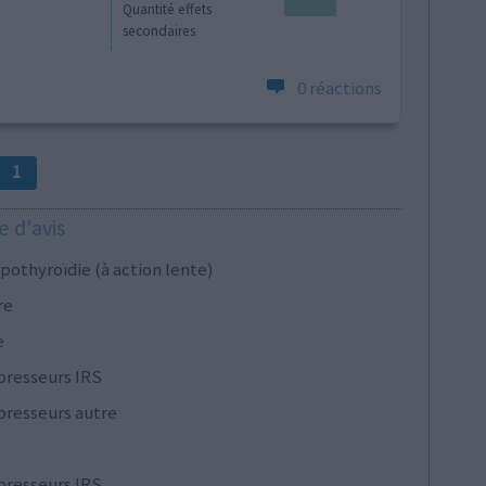
Quantité effets
secondaires
0 réactions
1
 d'avis
pothyroïdie (à action lente)
re
e
presseurs IRS
presseurs autre
presseurs IRS