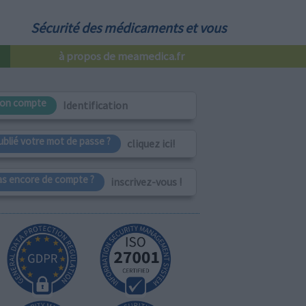
Sécurité des médicaments et vous
à propos de meamedica.fr
on compte
Identification
ublié votre mot de passe ?
cliquez ici!
as encore de compte ?
inscrivez-vous !