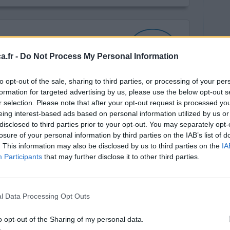
.fr -
Do Not Process My Personal Information
to opt-out of the sale, sharing to third parties, or processing of your per
formation for targeted advertising by us, please use the below opt-out s
mbes et les
Efficacité
r selection. Please note that after your opt-out request is processed y
ciennes ),
Quantité effets
eing interest-based ads based on personal information utilized by us or
t d'une
secondaires
disclosed to third parties prior to your opt-out. You may separately opt-
u, soit de
losure of your personal information by third parties on the IAB’s list of
n ne sait pas vraiment). J'avais des
. This information may also be disclosed by us to third parties on the
IA
Participants
that may further disclose it to other third parties.
ent de dormir, grattage e
...lire la suite
0 réactions
l Data Processing Opt Outs
o opt-out of the Sharing of my personal data.