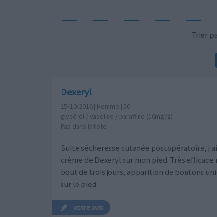
Trier 
Dexeryl
25/10/2016 | Homme | 50
glycérol / vaseline / paraffine (10mg/g)
Pas dans la liste
Suite sécheresse cutanée postopératoire, j ai
crème de Dexeryl sur mon pied. Très efficace 
bout de trois jours, apparition de boutons u
sur le pied
votre avis