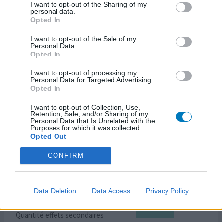
Quantité effets secondaires
I want to opt-out of the Sharing of my
personal data.
Opted In
Je prends ce traitement (2 gélules par jour) depuis plus
d'un mois pour de l'acné hormonale, je le trouve assez
I want to opt-out of the Sale of my
efficace. J'ai l'habitude de la prendre en milieu d'après-
Personal Data.
Opted In
midi sans effets secondaires ; mais un jour, l'ayant oublié
la veille, je l'ai pris un matin à jeun... grosse erreur :
I want to opt-out of processing my
nausées, diarrhées, crampes à l'estomac importantes,
Personal Data for Targeted Advertising.
sueurs... 1 heure après la prise
...lire la suite
Opted In
I want to opt-out of Collection, Use,
0 réactions
votre avis
Retention, Sale, and/or Sharing of my
Personal Data that Is Unrelated with the
Purposes for which it was collected.
Opted Out
Rubozinc
CONFIRM
14/05/2022 | Femme | 18
gluconate de zinc (1)
Acné
Data Deletion
Data Access
Privacy Policy
Efficacité
Quantité effets secondaires