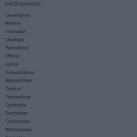
médicaments
Levothyrox
Mirena
Tramadol
Champix
Paroxetine
Effexor
Lyrica
Simvastatine
Amoxicilline
Crestor
Tamoxifene
Cymbalta
Sertraline
Citalopram
Metformine