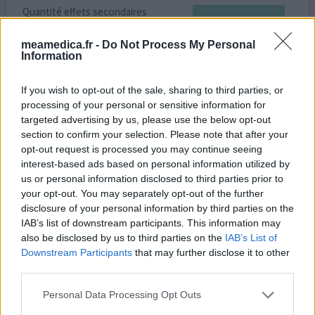
Quantité effets secondaires
J’avais pris rubozinc adolescente pour apaiser mon acné
meamedica.fr -
Do Not Process My Personal
Information
avec succès Suite à la prescription de ma dermatologue
je reprends rubozinc avec confiance pour améliorer
l’aspect des pores Malheureusement terribles maux de
If you wish to opt-out of the sale, sharing to third parties, or
ventre et d’estomac avec nausées bouffée de chaleur et
processing of your personal or sensitive information for
état de faiblesse J’ai pris 2 gélules à 10h pour être
targeted advertising by us, please use the below opt-out
section to confirm your selection. Please note that after your
éloignée des repas et je n’étais pas à jeun…
...lire la suite
opt-out request is processed you may continue seeing
interest-based ads based on personal information utilized by
1 Réaction
votre avis
us or personal information disclosed to third parties prior to
your opt-out. You may separately opt-out of the further
disclosure of your personal information by third parties on the
Rubozinc
IAB’s list of downstream participants. This information may
also be disclosed by us to third parties on the
IAB’s List of
21/05/2022 | Femme | 29
Downstream Participants
that may further disclose it to other
gluconate de zinc (30)
third parties.
Acné
Personal Data Processing Opt Outs
Efficacité