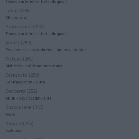
Tension artérielle - beta bloquant
Tahor (299)
Cholestérol
Propranolol (292)
Tension artérielle - beta bloquant
Abilify (289)
Psychose / schizophrénie - antipsychotique
Victoza (261)
Diabètes - médicaments oraux
Cerazette (259)
Contraception - autre
Concerta (252)
ADHD - psychostimulants
Roaccutane (245)
Acné
Keppra (245)
Epilepsie