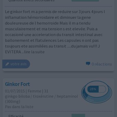
Le ginkor fort m a permis de reduire sur 3 jours 4 jours l
inflamation hémorroïdaire et diminuer la gene
douleureuse de l hemorroide Mais il m a tendu
musculairement et ma tension s est elevée. Puis a
occasioné une acceleration du transit intestinal avec
ballonement et flatulences Les capsules n ont pas
toujours ete assimilées au transit .....du jamais vu!!! J
EVITERA
...lire la suite
0 réactions
votre avis
Ginkor Fort
01/07/2015 | Femme | 31
ginkgo biloba / troxérutine / heptaminol
(300mg)
Pas dans la liste
Efficacité