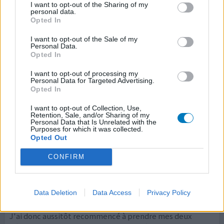
I want to opt-out of the Sharing of my
retour veineux ne se faisait pas étant donné l'important
personal data.
Opted In
hématome situé sous le genou : je répète miraculeux. Je
vais continuer le traitement encore une sema
...lire la
I want to opt-out of the Sale of my
suite
Personal Data.
Opted In
0 réactions
votre avis
I want to opt-out of processing my
Personal Data for Targeted Advertising.
Opted In
Ginkor Fort
I want to opt-out of Collection, Use,
Retention, Sale, and/or Sharing of my
12/12/2011 | Homme | 83
Personal Data that Is Unrelated with the
ginkgo biloba / troxérutine / heptaminol
Purposes for which it was collected.
Opted Out
Pas dans la liste
CONFIRM
Efficacité
Quantité effets secondaires
Data Deletion
Data Access
Privacy Policy
Il y a 3 ans, j'ai arrêté la prise de mes deux gélules chaque
jour et 10 jours après j'avais de nouveau des hémorroïdes.
J'ai donc aussitôt recommencé à prendre mes deux