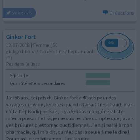
0 réactions
votre avis
Ginkor Fort
12/07/2018 | Femme | 50
ginkgo biloba / troxérutine / heptaminol
(1)
Pas dans la liste
Efficacité
Quantité effets secondaires
J'ai 58 ans, j'ai pris du Ginkor fort à 40 ans pour des
voyages en avion, les étés quand il faisait très chaud, mais
c'était épisodique. Puis, il y a 5/6 ans mon généraliste
m'en a prescrit et là, je me suis rendue compte que j'avais
des brûlures d'estomac quotidiennes. J'en ai parlé à mon
pharmacie, qui m'a dit, tu n'es pas la seule à me le dire !
Pourquoi, ce médicamen
...lire la suite