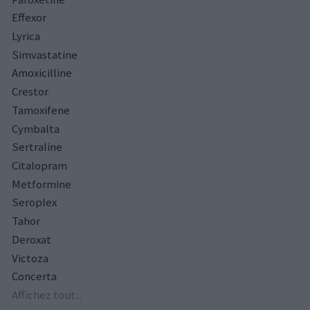
Effexor
Lyrica
Simvastatine
Amoxicilline
Crestor
Tamoxifene
Cymbalta
Sertraline
Citalopram
Metformine
Seroplex
Tahor
Deroxat
Victoza
Concerta
Affichez tout...