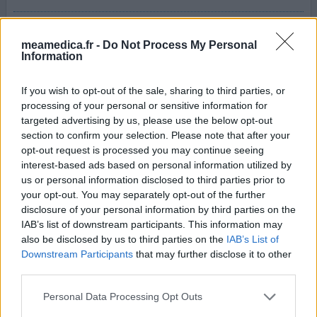
j'ai arrété ce medicament après une semaine , trés
éfficace pour les hémorroîdes, mais ma tension est
meamedica.fr -
Do Not Process My Personal
montée à 18/9 (tension habituelle 12/9)
Information
1 Réaction
votre avis
If you wish to opt-out of the sale, sharing to third parties, or
processing of your personal or sensitive information for
targeted advertising by us, please use the below opt-out
section to confirm your selection. Please note that after your
Ginkor Fort
opt-out request is processed you may continue seeing
15/09/2012 | Femme | 43
interest-based ads based on personal information utilized by
ginkgo biloba / troxérutine / heptaminol
us or personal information disclosed to third parties prior to
Pas dans la liste
your opt-out. You may separately opt-out of the further
disclosure of your personal information by third parties on the
Efficacité
IAB’s list of downstream participants. This information may
Quantité effets secondaires
also be disclosed by us to third parties on the
IAB’s List of
Downstream Participants
that may further disclose it to other
Je prends 6 comprimés par jour depuis une semaine car
third parties.
j'ai un hématome important sous le genou suite à une
Personal Data Processing Opt Outs
chute dans un escalier : dès le lendemain cela a été
miraculeux ! Mon pied gonflait et devenait violait car le