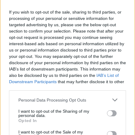
partager des évaluations, il n’est pas nécessaire de posséder
des connaissances médicales. De cette façon, les évaluations
If you wish to opt-out of the sale, sharing to third parties, or
reflètent seulement une image fidèle des expériences propres
processing of your personal or sensitive information for
aux utilisateurs et pas celle du propriétaire de ce site web.
targeted advertising by us, please use the below opt-out
N’oubliez-pas que les expériences peuvent varier selon les
section to confirm your selection. Please note that after your
opt-out request is processed you may continue seeing
individus et que pour tout avis médical, il faut toujours prendre
interest-based ads based on personal information utilized by
contact avec votre médecin ou votre pharmacien.
us or personal information disclosed to third parties prior to
your opt-out. You may separately opt-out of the further
disclosure of your personal information by third parties on the
IAB’s list of downstream participants. This information may
also be disclosed by us to third parties on the
IAB’s List of
Downstream Participants
that may further disclose it to other
third parties.
Personal Data Processing Opt Outs
I want to opt-out of the Sharing of my
personal data.
Opted In
I want to opt-out of the Sale of my