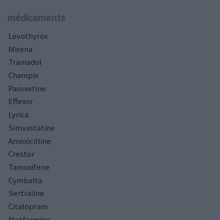
médicaments
Levothyrox
Mirena
Tramadol
Champix
Paroxetine
Effexor
Lyrica
Simvastatine
Amoxicilline
Crestor
Tamoxifene
Cymbalta
Sertraline
Citalopram
Metformine