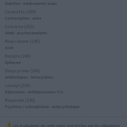
Diabètes - médicaments oraux
Cerazette (259)
Contraception - autre
Concerta (252)
ADHD - psychostimulants
Roaccutane (245)
Acné
Keppra (245)
Epilepsie
Doxycycline (243)
Antibiotiques - tetracyclines
Laroxyl (239)
Dépression - antidépresseurs TCA
Risperdal (230)
Psychose / schizophrénie - antipsychotique
Les évaluations de cette page sont écrites par les utilisateurs