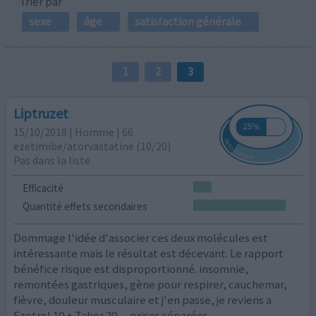
Trier par
sexe
âge
satisfaction générale
1
2
3
Liptruzet
15/10/2018 | Homme | 66
ezetimibe/atorvastatine (10/20)
Pas dans la liste
Efficacité
Quantité effets secondaires
Dommage l'idée d'associer ces deux molécules est
intéressante mais le résultat est décevant. Le rapport
bénéfice risque est disproportionné. insomnie,
remontées gastriques, gène pour respirer, cauchemar,
fièvre, douleur musculaire et j'en passe, je reviens a
Ezetrol 10 + Tahor 20..... prises séparées.