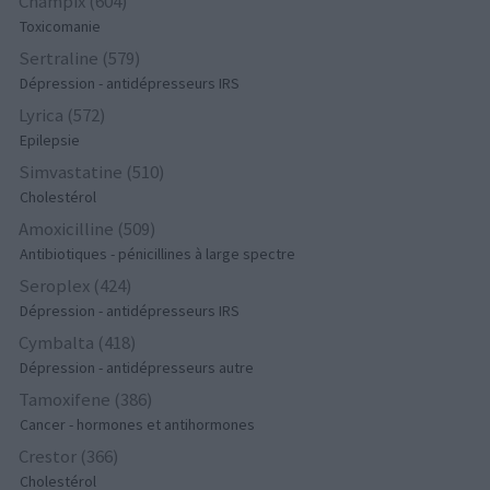
Champix (604)
Toxicomanie
Sertraline (579)
Dépression - antidépresseurs IRS
Lyrica (572)
Epilepsie
Simvastatine (510)
Cholestérol
Amoxicilline (509)
Antibiotiques - pénicillines à large spectre
Seroplex (424)
Dépression - antidépresseurs IRS
Cymbalta (418)
Dépression - antidépresseurs autre
Tamoxifene (386)
Cancer - hormones et antihormones
Crestor (366)
Cholestérol