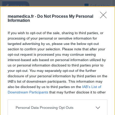
0 réactions
votre avis
meamedica.fr -
Do Not Process My Personal
Information
Liptruzet
25/03/2017 | Homme | 69
If you wish to opt-out of the sale, sharing to third parties, or
ezetimibe/atorvastatine (10MG/20MG)
processing of your personal or sensitive information for
Cholesterol
targeted advertising by us, please use the below opt-out
section to confirm your selection. Please note that after your
Efficacité
opt-out request is processed you may continue seeing
Quantité effets secondaires
interest-based ads based on personal information utilized by
us or personal information disclosed to third parties prior to
effets secondaires après 1 mois
your opt-out. You may separately opt-out of the further
disclosure of your personal information by third parties on the
IAB’s list of downstream participants. This information may
0 réactions
votre avis
also be disclosed by us to third parties on the
IAB’s List of
Downstream Participants
that may further disclose it to other
third parties.
Liptruzet
Personal Data Processing Opt Outs
17/11/2016 | Homme | 62
ezetimibe/atorvastatine (10mg)