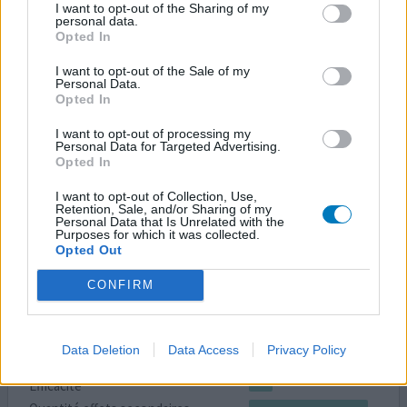
I want to opt-out of the Sharing of my
Angine de poitrine
personal data.
Opted In
Efficacité
I want to opt-out of the Sale of my
Quantité effets secondaires
Personal Data.
Opted In
d'après certaines études très sérieuse l'intéret de
I want to opt-out of processing my
prendre des statines est loin d'ètre prouvée et j'ai
Personal Data for Targeted Advertising.
plusieurs des éffet indésirables mentionné dans la notice
Opted In
du médicament
I want to opt-out of Collection, Use,
Retention, Sale, and/or Sharing of my
0 réactions
votre avis
Personal Data that Is Unrelated with the
Purposes for which it was collected.
Opted Out
Liptruzet
CONFIRM
21/10/2016 | Femme | 70
ezetimibe/atorvastatine (10)
Cholestérol trop élevé
Data Deletion
Data Access
Privacy Policy
Efficacité