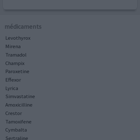
médicaments
Levothyrox
Mirena
Tramadol
Champix
Paroxetine
Effexor
Lyrica
Simvastatine
Amoxicilline
Crestor
Tamoxifene
Cymbalta
Sertraline