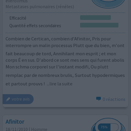
évérolimus
Metastases pulmonaires (rénéles)
Efficacité
Quantité effets secondaires
Combien de Certican, combien d'Afinitor, Pris pour
interrompre un malin processus Plutt que du bien, m'ont
fait beaucoup de tord, Annihilant mon esprit ; et mon
corps É en sus. D'abord ce sont mes sens qui furent abolis
Mon schma corporel sur l'instant modifi, Ou plutt
remplac par de nombreux brulis, Surtout hypodermiques
et partout prouvs !
...lire la suite
0 réactions
votre avis
Afinitor
18/11/2010 | Homme