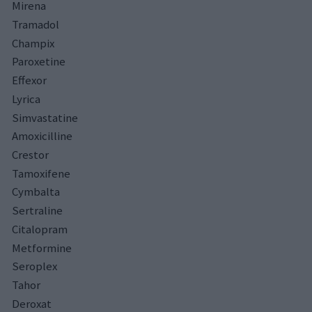
Mirena
Tramadol
Champix
Paroxetine
Effexor
Lyrica
Simvastatine
Amoxicilline
Crestor
Tamoxifene
Cymbalta
Sertraline
Citalopram
Metformine
Seroplex
Tahor
Deroxat