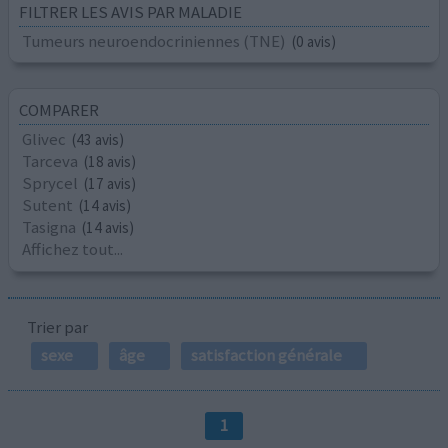
FILTRER LES AVIS PAR MALADIE
Tumeurs neuroendocriniennes (TNE)
(0 avis)
COMPARER
Glivec
(43 avis)
Tarceva
(18 avis)
Sprycel
(17 avis)
Sutent
(14 avis)
Tasigna
(14 avis)
Affichez tout...
Trier par
sexe
âge
satisfaction générale
1