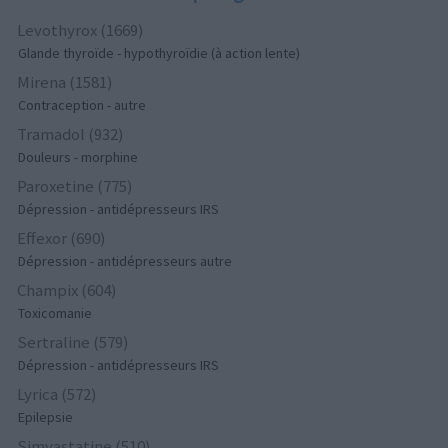
Levothyrox (1669)
Glande thyroïde - hypothyroïdie (à action lente)
Mirena (1581)
Contraception - autre
Tramadol (932)
Douleurs - morphine
Paroxetine (775)
Dépression - antidépresseurs IRS
Effexor (690)
Dépression - antidépresseurs autre
Champix (604)
Toxicomanie
Sertraline (579)
Dépression - antidépresseurs IRS
Lyrica (572)
Epilepsie
Simvastatine (510)