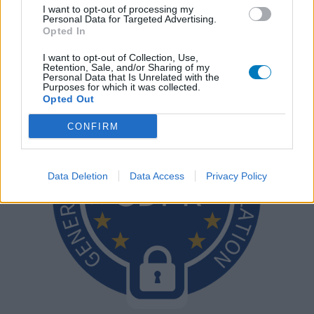
N’oubliez-pas que les expériences peuvent varier selon les
I want to opt-out of processing my
Personal Data for Targeted Advertising.
individus et que pour tout avis médical, il faut toujours prendre
Opted In
contact avec votre médecin ou votre pharmacien.
I want to opt-out of Collection, Use,
Retention, Sale, and/or Sharing of my
Personal Data that Is Unrelated with the
Purposes for which it was collected.
Opted Out
CONFIRM
Data Deletion
Data Access
Privacy Policy