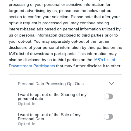
Acné
processing of your personal or sensitive information for
Keppra (245)
targeted advertising by us, please use the below opt-out
section to confirm your selection. Please note that after your
Epilepsie
opt-out request is processed you may continue seeing
Doxycycline (243)
interest-based ads based on personal information utilized by
Antibiotiques - tetracyclines
us or personal information disclosed to third parties prior to
Laroxyl (239)
your opt-out. You may separately opt-out of the further
disclosure of your personal information by third parties on the
Dépression - antidépresseurs TCA
IAB’s list of downstream participants. This information may
Risperdal (230)
also be disclosed by us to third parties on the
IAB’s List of
Psychose / schizophrénie - antipsychotique
Downstream Participants
that may further disclose it to other
third parties.
Les évaluations de cette page sont écrites par les utilisateurs
Personal Data Processing Opt Outs
eux-mêmes ; ces avis sont d’abord lus, et éventuellement
I want to opt-out of the Sharing of my
adaptés afin de répondre à nos standards en ce qui concerne
personal data.
l’évaluation d’un médicament, avant d’être approuvés. Pour
Opted In
partager des évaluations, il n’est pas nécessaire de posséder
I want to opt-out of the Sale of my
des connaissances médicales. De cette façon, les évaluations
Personal Data.
reflètent seulement une image fidèle des expériences propres
Opted In
aux utilisateurs et pas celle du propriétaire de ce site web.