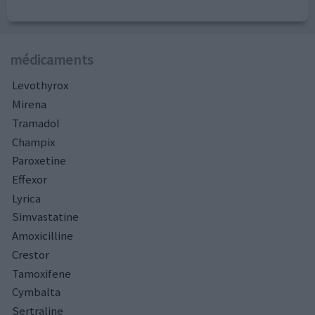
médicaments
Levothyrox
Mirena
Tramadol
Champix
Paroxetine
Effexor
Lyrica
Simvastatine
Amoxicilline
Crestor
Tamoxifene
Cymbalta
Sertraline