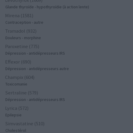
Glande thyroïde - hypothyroïdie (à action lente)
Mirena (1581)
Contraception - autre
Tramadol (932)
Douleurs - morphine
Paroxetine (775)
Dépression - antidépresseurs IRS
Effexor (690)
Dépression - antidépresseurs autre
Champix (604)
Toxicomanie
Sertraline (579)
Dépression - antidépresseurs IRS
Lyrica (572)
Epilepsie
Simvastatine (510)
Cholestérol