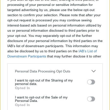
processing of your personal or sensitive information for
Pyostacine (311)
targeted advertising by us, please use the below opt-out
Antibiotiques - autre
section to confirm your selection. Please note that after your
Tahor (299)
opt-out request is processed you may continue seeing
Cholestérol
interest-based ads based on personal information utilized by
us or personal information disclosed to third parties prior to
Bisoprolol (299)
your opt-out. You may separately opt-out of the further
Tension artérielle - beta bloquant
disclosure of your personal information by third parties on the
Propranolol (292)
IAB’s list of downstream participants. This information may
Tension artérielle - beta bloquant
also be disclosed by us to third parties on the
IAB’s List of
Downstream Participants
that may further disclose it to other
Abilify (289)
third parties.
Psychose / schizophrénie - antipsychotique
Victoza (261)
Personal Data Processing Opt Outs
Diabètes - médicaments oraux
I want to opt-out of the Sharing of my
Cerazette (259)
personal data.
Opted In
Contraception - autre
Concerta (252)
I want to opt-out of the Sale of my
Personal Data.
ADHD - psychostimulants
Opted In
Roaccutane (245)