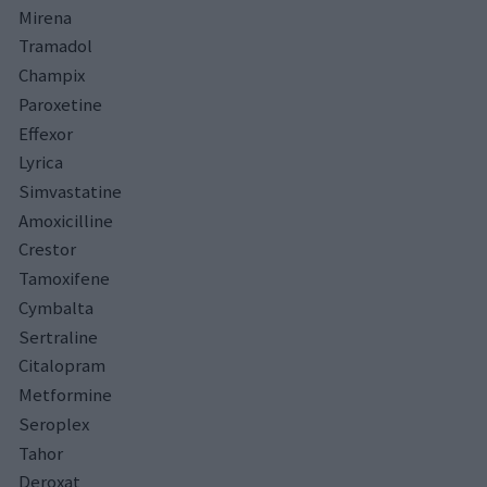
Mirena
Tramadol
Champix
Paroxetine
Effexor
Lyrica
Simvastatine
Amoxicilline
Crestor
Tamoxifene
Cymbalta
Sertraline
Citalopram
Metformine
Seroplex
Tahor
Deroxat