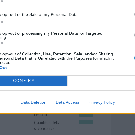
In
usieurs
o opt-out of the Sale of my Personal Data.
Efficacité
In
blèmes de
Quantité effets
nfructueux.
secondaires
to opt-out of processing my Personal Data for Targeted
ing.
In
0 réactions
o opt-out of Collection, Use, Retention, Sale, and/or Sharing
ersonal Data that Is Unrelated with the Purposes for which it
lected.
Out
CONFIRM
Data Deletion
Data Access
Privacy Policy
Efficacité
Quantité effets
secondaires