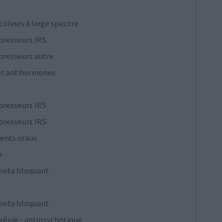
cillines à large spectre
presseurs IRS
presseurs autre
et antihormones
presseurs IRS
presseurs IRS
ents oraux
e
 beta bloquant
 beta bloquant
rénie - antipsychotique