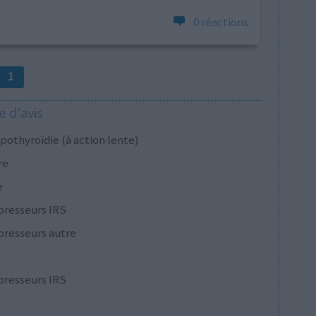
0 réactions
1
 d'avis
pothyroïdie (à action lente)
re
e
presseurs IRS
presseurs autre
presseurs IRS