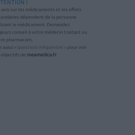
TENTION !
 avis sur les médicaments et les effets
condaires dépendent de la personne
ilisant le médicament. Demandez
jours conseil à votre médecin traitant ou
tre pharmacien.
r aussi «
questions fréquentes
» pour voir
 objectifs de
meamedica.fr
.