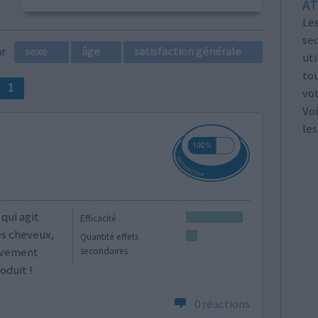
AT
Les
se
par
sexe
âge
satisfaction générale
ut
tou
1
vo
Voi
les
qui agit
Efficacité
es cheveux,
Quantité effets
tivement
secondaires
oduit !
0 réactions