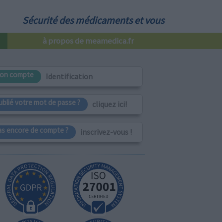
Sécurité des médicaments et vous
à propos de meamedica.fr
on compte
Identification
ublié votre mot de passe ?
cliquez ici!
as encore de compte ?
inscrivez-vous !