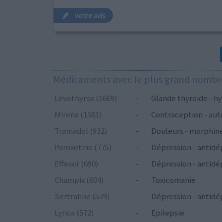
votre avis
Médicaments avec le plus grand nombre
Levothyrox (1669)
-
Glande thyroïde - hy
Mirena (1581)
-
Contraception - aut
Tramadol (932)
-
Douleurs - morphin
Paroxetine (775)
-
Dépression - antidé
Effexor (690)
-
Dépression - antidé
Champix (604)
-
Toxicomanie
Sertraline (579)
-
Dépression - antidé
Lyrica (572)
-
Epilepsie