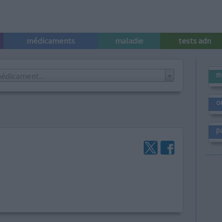
médicaments
maladie
tests adn
m
édicament...
o
p