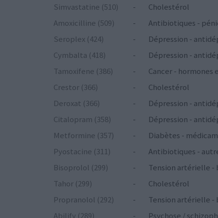
Simvastatine (510)
-
Cholestérol
Amoxicilline (509)
-
Antibiotiques - péni
Seroplex (424)
-
Dépression - antidé
Cymbalta (418)
-
Dépression - antidé
Tamoxifene (386)
-
Cancer - hormones 
Crestor (366)
-
Cholestérol
Deroxat (366)
-
Dépression - antidé
Citalopram (358)
-
Dépression - antidé
Metformine (357)
-
Diabètes - médicam
Pyostacine (311)
-
Antibiotiques - autr
Bisoprolol (299)
-
Tension artérielle -
Tahor (299)
-
Cholestérol
Propranolol (292)
-
Tension artérielle -
Abilify (289)
-
Psychose / schizoph