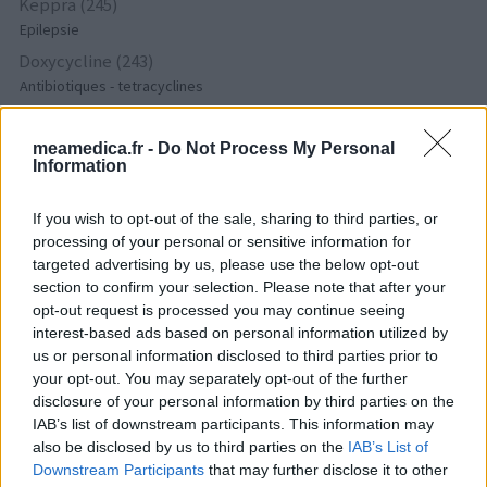
Keppra (245)
Epilepsie
Doxycycline (243)
Antibiotiques - tetracyclines
Laroxyl (239)
Dépression - antidépresseurs TCA
meamedica.fr -
Do Not Process My Personal
Information
Risperdal (230)
Psychose / schizophrénie - antipsychotique
If you wish to opt-out of the sale, sharing to third parties, or
processing of your personal or sensitive information for
targeted advertising by us, please use the below opt-out
Les évaluations de cette page sont écrites par les utilisateurs
section to confirm your selection. Please note that after your
eux-mêmes ; ces avis sont d’abord lus, et éventuellement
opt-out request is processed you may continue seeing
adaptés afin de répondre à nos standards en ce qui concerne
interest-based ads based on personal information utilized by
l’évaluation d’un médicament, avant d’être approuvés. Pour
us or personal information disclosed to third parties prior to
partager des évaluations, il n’est pas nécessaire de posséder
your opt-out. You may separately opt-out of the further
des connaissances médicales. De cette façon, les évaluations
disclosure of your personal information by third parties on the
reflètent seulement une image fidèle des expériences propres
IAB’s list of downstream participants. This information may
aux utilisateurs et pas celle du propriétaire de ce site web.
also be disclosed by us to third parties on the
IAB’s List of
N’oubliez-pas que les expériences peuvent varier selon les
Downstream Participants
that may further disclose it to other
individus et que pour tout avis médical, il faut toujours prendre