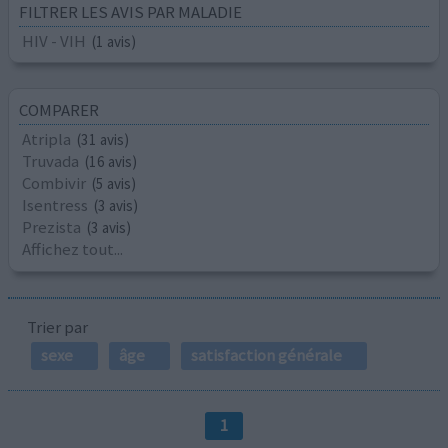
FILTRER LES AVIS PAR MALADIE
HIV - VIH
(1 avis)
COMPARER
Atripla
(31 avis)
Truvada
(16 avis)
Combivir
(5 avis)
Isentress
(3 avis)
Prezista
(3 avis)
Affichez tout...
Trier par
sexe
âge
satisfaction générale
1