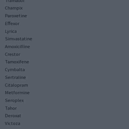
Tramadol
Champix
Paroxetine
Effexor
Lyrica
Simvastatine
Amoxicilline
Crestor
Tamoxifene
Cymbalta
Sertraline
Citalopram
Metformine
Seroplex
Tahor
Deroxat
Victoza