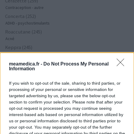
Cerazette (259)
Contraception - autre
Concerta (252)
ADHD - psychostimulants
Roaccutane (245)
Acné
Keppra (245)
Epilepsie
Doxycycline (243)
meamedica.fr -
Do Not Process My Personal
Information
Antibiotiques - tetracyclines
Laroxyl (239)
If you wish to opt-out of the sale, sharing to third parties, or
Dépression - antidépresseurs TCA
processing of your personal or sensitive information for
Risperdal (230)
targeted advertising by us, please use the below opt-out
Psychose / schizophrénie - antipsychotique
section to confirm your selection. Please note that after your
opt-out request is processed you may continue seeing
interest-based ads based on personal information utilized by
Les évaluations de cette page sont écrites par les utilisateurs
us or personal information disclosed to third parties prior to
eux-mêmes ; ces avis sont d’abord lus, et éventuellement
your opt-out. You may separately opt-out of the further
disclosure of your personal information by third parties on the
adaptés afin de répondre à nos standards en ce qui concerne