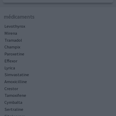
médicaments
Levothyrox
Mirena
Tramadol
Champix
Paroxetine
Effexor
Lyrica
Simvastatine
Amoxicilline
Crestor
Tamoxifene
Cymbalta
Sertraline