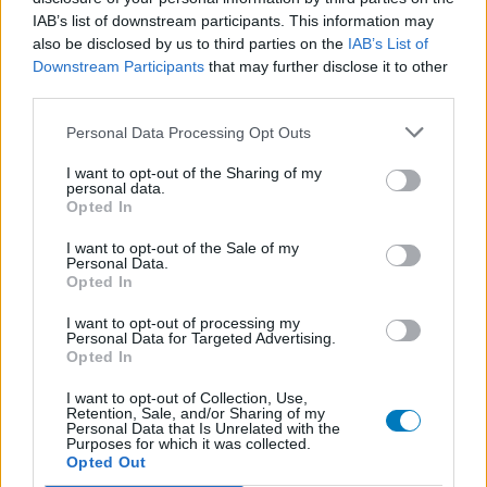
IAB’s list of downstream participants. This information may
l’évaluation d’un médicament, avant d’être approuvés. Pour
also be disclosed by us to third parties on the
IAB’s List of
partager des évaluations, il n’est pas nécessaire de posséder
Downstream Participants
that may further disclose it to other
des connaissances médicales. De cette façon, les évaluations
third parties.
reflètent seulement une image fidèle des expériences propres
aux utilisateurs et pas celle du propriétaire de ce site web.
Personal Data Processing Opt Outs
N’oubliez-pas que les expériences peuvent varier selon les
individus et que pour tout avis médical, il faut toujours prendre
I want to opt-out of the Sharing of my
personal data.
contact avec votre médecin ou votre pharmacien.
Opted In
I want to opt-out of the Sale of my
Personal Data.
Opted In
I want to opt-out of processing my
Personal Data for Targeted Advertising.
Opted In
I want to opt-out of Collection, Use,
Retention, Sale, and/or Sharing of my
Personal Data that Is Unrelated with the
Purposes for which it was collected.
Opted Out