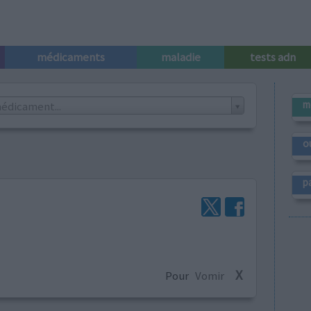
médicaments
maladie
tests adn
m
édicament...
o
p
X
Pour
Vomir