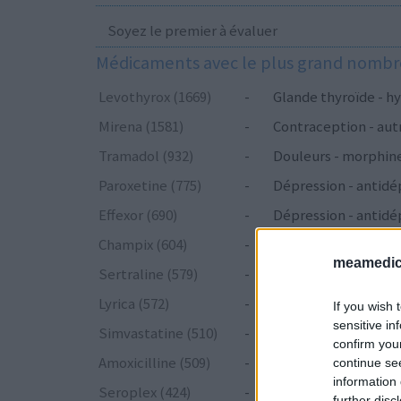
Soyez le premier à évaluer
Médicaments avec le plus grand nombre
Levothyrox (1669)
-
Glande thyroïde - hy
Mirena (1581)
-
Contraception - aut
Tramadol (932)
-
Douleurs - morphin
Paroxetine (775)
-
Dépression - antidé
Effexor (690)
-
Dépression - antidé
Champix (604)
-
Toxicomanie
meamedica
Sertraline (579)
-
Dépression - antidé
Lyrica (572)
-
Epilepsie
If you wish 
sensitive in
Simvastatine (510)
-
Cholestérol
confirm you
Amoxicilline (509)
-
Antibiotiques - péni
continue se
information 
Seroplex (424)
-
Dépression - antidé
further disc