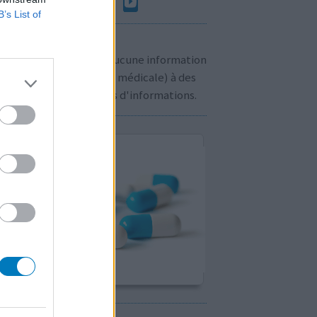
B’s List of
n à savoir:
us ne communiquons aucune information
sonnelle (prescription médicale) à des
rs. Cliquez
ici
pour plus d'informations.