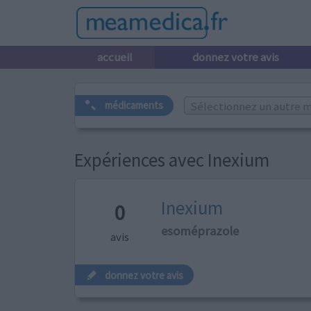
accueil
donnez votre avis
Sélectionnez un autre m
médicaments
Expériences avec Inexium
Inexium
0
esoméprazole
avis
donnez votre avis