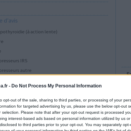
 d'avis
pothyroïdie (à action lente)
re
e
presseurs IRS
presseurs autre
E
.fr -
Do Not Process My Personal Information
presseurs IRS
to opt-out of the sale, sharing to third parties, or processing of your per
formation for targeted advertising by us, please use the below opt-out s
r selection. Please note that after your opt-out request is processed y
cillines à large spectre
eing interest-based ads based on personal information utilized by us or
disclosed to third parties prior to your opt-out. You may separately opt-
presseurs IRS
losure of your personal information by third parties on the IAB’s list of