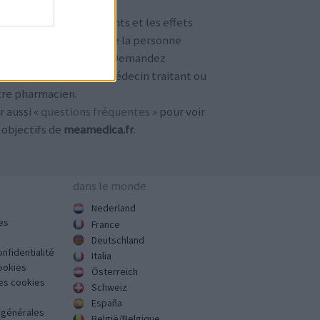
TENTION !
 avis sur les médicaments et les effets
condaires dépendent de la personne
ilisant le médicament. Demandez
jours conseil à votre médecin traitant ou
tre pharmacien.
r aussi «
questions fréquentes
» pour voir
 objectifs de
meamedica.fr
.
dans le monde
Nederland
es
France
Deutschland
onfidentialité
Italia
cookies
Österreich
des cookies
Schweiz
España
s générales
België/Belgique