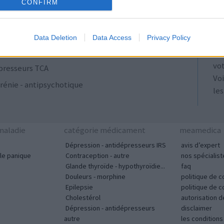
ulants
AT
CONFIRM
Les
se
Data Deletion
Data Access
Privacy Policy
ut
acyclines
tou
vo
presseurs TCA
Voi
rénie - antipsychotique
les
aladie
catégorie médicament
meamedica
Dépression - antidépresseurs IRS
avis d’expert
le panique
Contraception - autre
nos spécialist
Glande thyroïde - hypothyroïdie...
faq
Douleurs - morphine
politique de c
Epilepsie
politique de 
Cholestérol
autorisation 
Dépression - antidépresseurs
disclaimer
autre
les condition