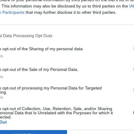
. This information may also be disclosed by us to third parties on the
IA
presseurs autre
Participants
that may further disclose it to other third parties.
et antihormones
Bo
No
per
l Data Processing Opt Outs
presseurs IRS
tie
presseurs IRS
o opt-out of the Sharing of my personal data.
ents oraux
In
e
o opt-out of the Sale of my Personal Data.
In
 beta bloquant
to opt-out of processing my Personal Data for Targeted
ing.
 beta bloquant
In
rénie - antipsychotique
o opt-out of Collection, Use, Retention, Sale, and/or Sharing
ersonal Data that Is Unrelated with the Purposes for which it
ents oraux
lected.
Out
re