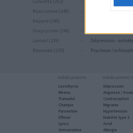
Concerta (252)
-
ADHD - psychostim
Roaccutane (245)
-
Acné
Keppra (245)
-
Epilepsie
Doxycycline (243)
-
Antibiotiques - tetr
Laroxyl (239)
-
Dépression - antidé
Risperdal (230)
-
Psychose / schizoph
médicaments
médicament-m
Levothyrox
Dépression
Mirena
Angoisse / troub
Tramadol
Contraception
Champix
Migraine
Paroxetine
Hypertension
Effexor
Diabète type 2
Lyrica
Acné
Simvastatine
Allergie