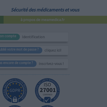
Sécurité des médicaments et vous
à propos de meamedica.fr
on compte
Identification
ublié votre mot de passe ?
cliquez ici!
as encore de compte ?
inscrivez-vous !