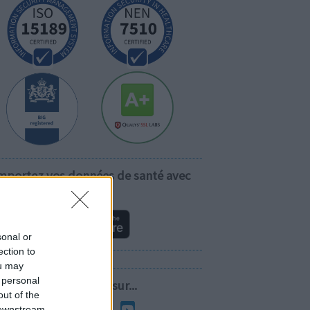
mportez vos données de santé avec
vous!
sonal or
ection to
ou may
 personal
Suivez-nous sur...
out of the
 downstream