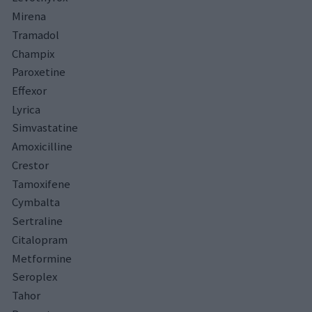
Mirena
Tramadol
Champix
Paroxetine
Effexor
Lyrica
Simvastatine
Amoxicilline
Crestor
Tamoxifene
Cymbalta
Sertraline
Citalopram
Metformine
Seroplex
Tahor