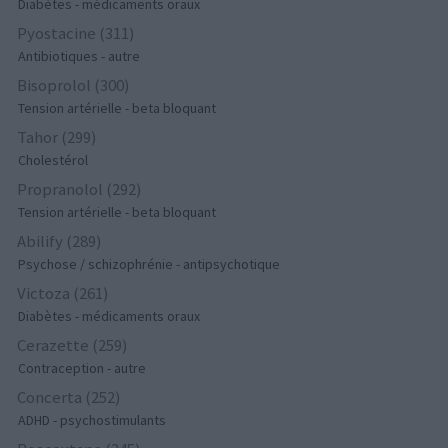
Diabètes - médicaments oraux
Pyostacine (311)
Antibiotiques - autre
Bisoprolol (300)
Tension artérielle - beta bloquant
Tahor (299)
Cholestérol
Propranolol (292)
Tension artérielle - beta bloquant
Abilify (289)
Psychose / schizophrénie - antipsychotique
Victoza (261)
Diabètes - médicaments oraux
Cerazette (259)
Contraception - autre
Concerta (252)
ADHD - psychostimulants