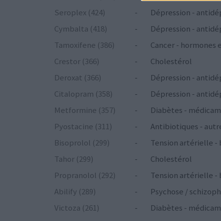
Seroplex (424)
-
Dépression - antidé
Cymbalta (418)
-
Dépression - antidé
Tamoxifene (386)
-
Cancer - hormones 
Crestor (366)
-
Cholestérol
Deroxat (366)
-
Dépression - antidé
Citalopram (358)
-
Dépression - antidé
Metformine (357)
-
Diabètes - médicam
Pyostacine (311)
-
Antibiotiques - autr
Bisoprolol (299)
-
Tension artérielle -
Tahor (299)
-
Cholestérol
Propranolol (292)
-
Tension artérielle -
Abilify (289)
-
Psychose / schizoph
Victoza (261)
-
Diabètes - médicam