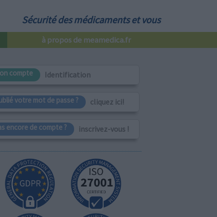
Sécurité des médicaments et vous
à propos de meamedica.fr
on compte
Identification
ublié votre mot de passe ?
cliquez ici!
as encore de compte ?
inscrivez-vous !