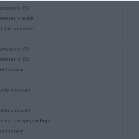
presseurs IRS
presseurs autre
et antihormones
presseurs IRS
presseurs IRS
ents oraux
e
 beta bloquant
 beta bloquant
rénie - antipsychotique
ents oraux