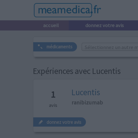
accueil
donnez votre avis
Sélectionnez un autre m
médicaments
Expériences avec Lucentis
Lucentis
1
ranibizumab
avis
donnez votre avis