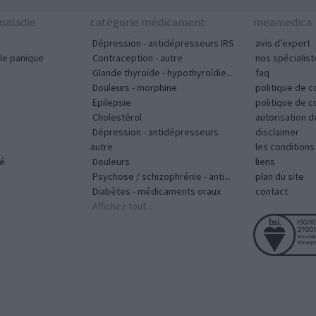
aladie
catégorie médicament
meamedica
Dépression - antidépresseurs IRS
avis d’expert
le panique
Contraception - autre
nos spécialist
Glande thyroïde - hypothyroïdie...
faq
Douleurs - morphine
politique de c
Epilepsie
politique de 
Cholestérol
autorisation 
Dépression - antidépresseurs
disclaimer
autre
les condition
vé
Douleurs
liens
Psychose / schizophrénie - anti...
plan du site
Diabètes - médicaments oraux
contact
Affichez tout...