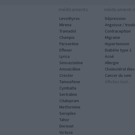
médicaments
médicament-m
Levothyrox
Dépression
Mirena
Angoisse / troub
Tramadol
Contraception
Champix
Migraine
Paroxetine
Hypertension
Effexor
Diabète type 2
Lyrica
Acné
Simvastatine
Allergie
Amoxicilline
Cholestérol éle
Crestor
Cancer du sein
Tamoxifene
Affichez tout...
Cymbalta
Sertraline
Citalopram
Metformine
Seroplex
Tahor
Deroxat
Victoza