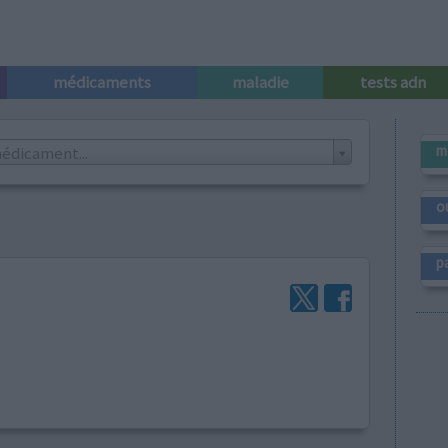
médicaments
maladie
tests adn
m
édicament...
o
p