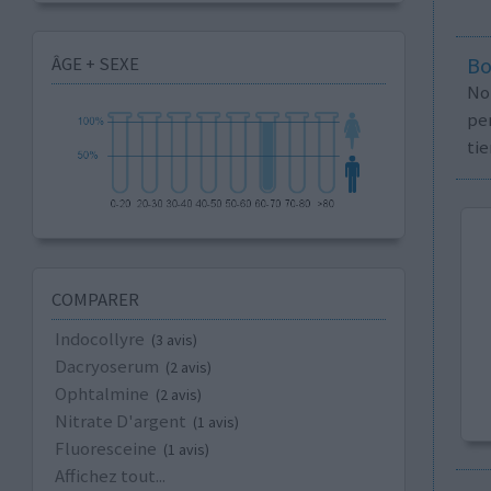
ÂGE + SEXE
Bo
No
per
tie
COMPARER
Indocollyre
(3 avis)
Dacryoserum
(2 avis)
Ophtalmine
(2 avis)
Nitrate D'argent
(1 avis)
Fluoresceine
(1 avis)
Affichez tout...