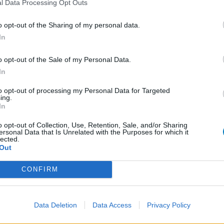
l Data Processing Opt Outs
1
o opt-out of the Sharing of my personal data.
In
 d'avis
o opt-out of the Sale of my Personal Data.
pothyroïdie (à action lente)
In
re
to opt-out of processing my Personal Data for Targeted
ing.
e
In
presseurs IRS
o opt-out of Collection, Use, Retention, Sale, and/or Sharing
ersonal Data that Is Unrelated with the Purposes for which it
presseurs autre
lected.
Out
presseurs IRS
CONFIRM
Data Deletion
Data Access
Privacy Policy
cillines à large spectre