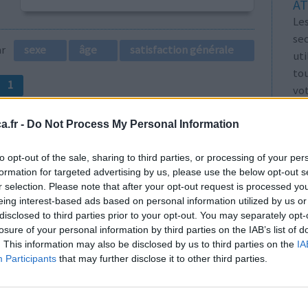
AT
Les
se
par
sexe
âge
satisfaction générale
ut
tou
1
vo
Voi
les
.fr -
Do Not Process My Personal Information
to opt-out of the sale, sharing to third parties, or processing of your per
formation for targeted advertising by us, please use the below opt-out s
r selection. Please note that after your opt-out request is processed y
eing interest-based ads based on personal information utilized by us or
a. j espère
Efficacité
disclosed to third parties prior to your opt-out. You may separately opt-
saient d'en
Quantité effets
losure of your personal information by third parties on the IAB’s list of
sie est
secondaires
. This information may also be disclosed by us to third parties on the
IA
Participants
that may further disclose it to other third parties.
0 réactions