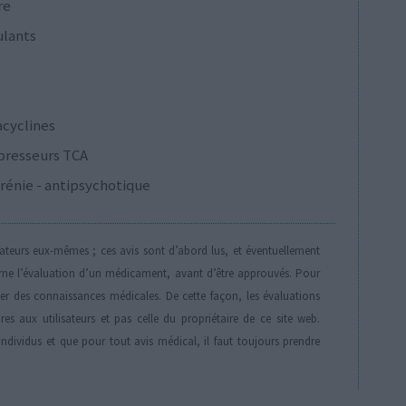
re
ulants
acyclines
presseurs TCA
rénie - antipsychotique
isateurs eux-mêmes ; ces avis sont d’abord lus, et éventuellement
rne l’évaluation d’un médicament, avant d’être approuvés. Pour
der des connaissances médicales. De cette façon, les évaluations
es aux utilisateurs et pas celle du propriétaire de ce site web.
individus et que pour tout avis médical, il faut toujours prendre