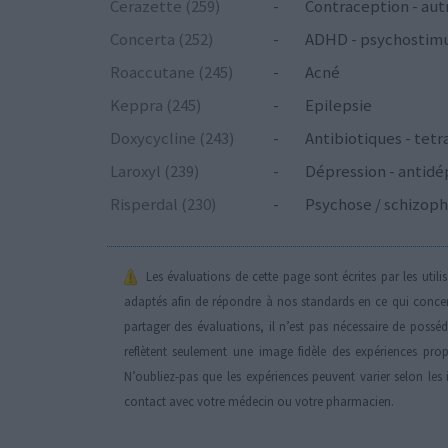
Cerazette (259)
-
Contraception - aut
Concerta (252)
-
ADHD - psychostim
Roaccutane (245)
-
Acné
Keppra (245)
-
Epilepsie
Doxycycline (243)
-
Antibiotiques - tetr
Laroxyl (239)
-
Dépression - antidé
Risperdal (230)
-
Psychose / schizoph
Les évaluations de cette page sont écrites par les util
adaptés afin de répondre à nos standards en ce qui conce
partager des évaluations, il n’est pas nécessaire de possé
reflètent seulement une image fidèle des expériences propr
N’oubliez-pas que les expériences peuvent varier selon les 
contact avec votre médecin ou votre pharmacien.