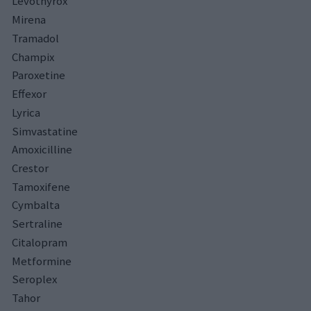
Levothyrox
Mirena
Tramadol
Champix
Paroxetine
Effexor
Lyrica
Simvastatine
Amoxicilline
Crestor
Tamoxifene
Cymbalta
Sertraline
Citalopram
Metformine
Seroplex
Tahor