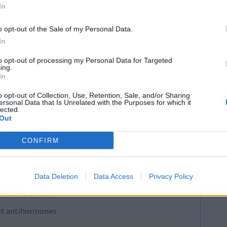
In
pothyroïdie (à action lente)
re
o opt-out of the Sale of my Personal Data.
In
e
presseurs IRS
to opt-out of processing my Personal Data for Targeted
ing.
presseurs autre
In
o opt-out of Collection, Use, Retention, Sale, and/or Sharing
ersonal Data that Is Unrelated with the Purposes for which it
presseurs IRS
lected.
Out
CONFIRM
cillines à large spectre
presseurs IRS
Data Deletion
Data Access
Privacy Policy
presseurs autre
et antihormones