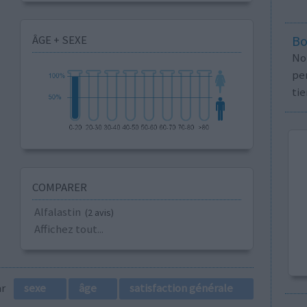
ÂGE + SEXE
Bo
No
per
tie
COMPARER
Alfalastin
(2 avis)
Affichez tout...
par
sexe
âge
satisfaction générale