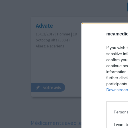
Advate
meamedica
15/12/2017 | Homme | 18
octocog alfa (500ie)
Allergie acariens
If you wish 
sensitive in
confirm you
continue se
information 
further disc
participants
votre avis
Downstream 
Persona
Médicaments avec le plus grand nombre
I want t