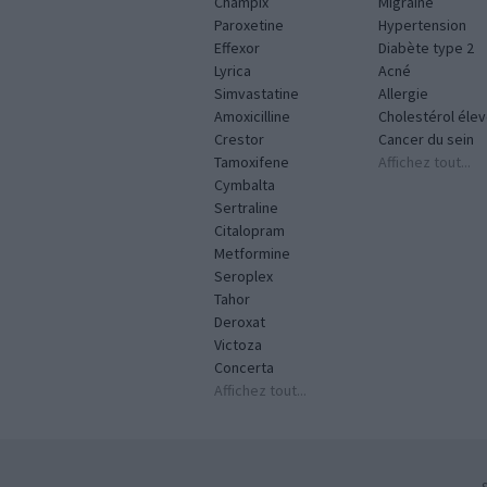
Champix
Migraine
Paroxetine
Hypertension
Effexor
Diabète type 2
Lyrica
Acné
Simvastatine
Allergie
Amoxicilline
Cholestérol éle
Crestor
Cancer du sein
Tamoxifene
Affichez tout...
Cymbalta
Sertraline
Citalopram
Metformine
Seroplex
Tahor
Deroxat
Victoza
Concerta
Affichez tout...