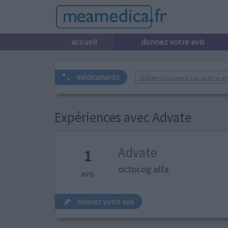
accueil
donnez votre avis
Sélectionnez un autre m
médicaments
Expériences avec Advate
Advate
1
octocog alfa
avis
donnez votre avis