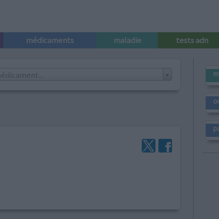
médicaments
maladie
tests adn
m
édicament...
o
p