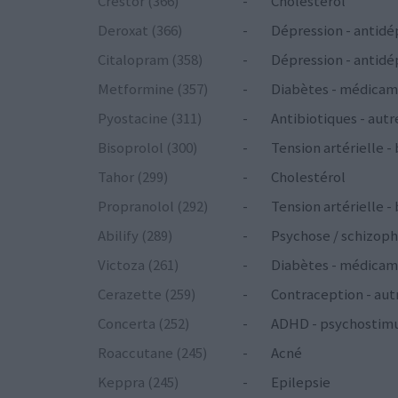
Crestor (366)
-
Cholestérol
Deroxat (366)
-
Dépression - antidé
Citalopram (358)
-
Dépression - antidé
Metformine (357)
-
Diabètes - médicam
Pyostacine (311)
-
Antibiotiques - autr
Bisoprolol (300)
-
Tension artérielle -
Tahor (299)
-
Cholestérol
Propranolol (292)
-
Tension artérielle -
Abilify (289)
-
Psychose / schizoph
Victoza (261)
-
Diabètes - médicam
Cerazette (259)
-
Contraception - aut
Concerta (252)
-
ADHD - psychostim
Roaccutane (245)
-
Acné
Keppra (245)
-
Epilepsie