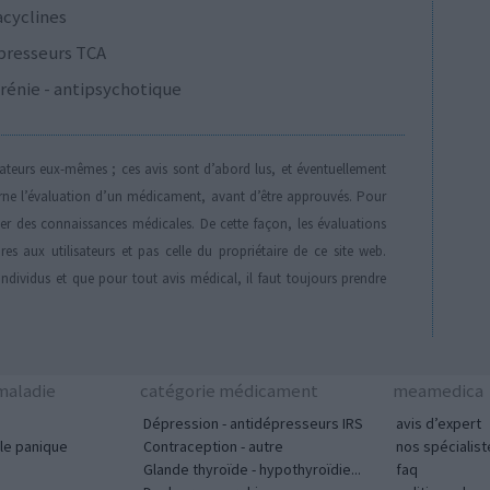
acyclines
presseurs TCA
rénie - antipsychotique
isateurs eux-mêmes ; ces avis sont d’abord lus, et éventuellement
rne l’évaluation d’un médicament, avant d’être approuvés. Pour
der des connaissances médicales. De cette façon, les évaluations
es aux utilisateurs et pas celle du propriétaire de ce site web.
individus et que pour tout avis médical, il faut toujours prendre
aladie
catégorie médicament
meamedica
Dépression - antidépresseurs IRS
avis d’expert
le panique
Contraception - autre
nos spécialist
Glande thyroïde - hypothyroïdie...
faq