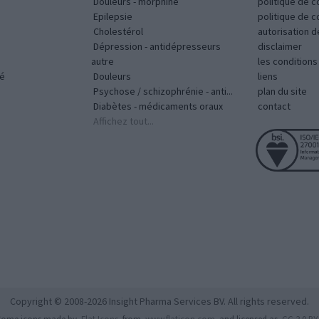
Douleurs - morphine
politique de c
Epilepsie
politique de 
Cholestérol
autorisation 
Dépression - antidépresseurs
disclaimer
autre
les condition
vé
Douleurs
liens
Psychose / schizophrénie - anti...
plan du site
Diabètes - médicaments oraux
contact
Affichez tout...
Copyright © 2008-2026 Insight Pharma Services BV. All rights reserved.