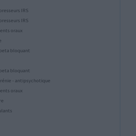
presseurs IRS
presseurs IRS
ents oraux
e
 beta bloquant
 beta bloquant
rénie - antipsychotique
ents oraux
re
ulants