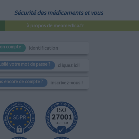
Sécurité des médicaments et vous
à propos de meamedica.fr
on compte
Identification
ublié votre mot de passe ?
cliquez ici!
as encore de compte ?
inscrivez-vous !