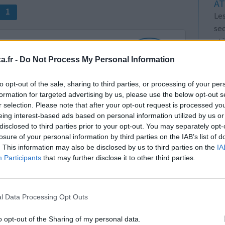
AT
1
Les
se
ut
tou
.fr -
Do Not Process My Personal Information
vo
Voi
to opt-out of the sale, sharing to third parties, or processing of your per
les
formation for targeted advertising by us, please use the below opt-out s
Efficacité
r selection. Please note that after your opt-out request is processed y
eing interest-based ads based on personal information utilized by us or
Quantité effets
disclosed to third parties prior to your opt-out. You may separately opt-
secondaires
losure of your personal information by third parties on the IAB’s list of
. This information may also be disclosed by us to third parties on the
IA
0 réactions
Participants
that may further disclose it to other third parties.
1
l Data Processing Opt Outs
 d'avis
o opt-out of the Sharing of my personal data.