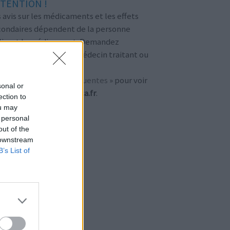
TENTION !
 avis sur les médicaments et les effets
condaires dépendent de la personne
ilisant le médicament. Demandez
jours conseil à votre médecin traitant ou
tre pharmacien.
r aussi «
questions fréquentes
» pour voir
sonal or
 objectifs de
meamedica.fr
.
ection to
ou may
 personal
out of the
 downstream
B’s List of